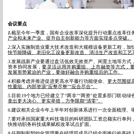
会议要点
1.
截至今年一季度，国有企业改革深化提升行动重点改革任
产业和未来产业、提升自主创新能力等方面实现多点突破。
2.
深入实施制造业重大技术改造和大规模设备更新工程，加
快节能降碳、老旧化工设备更新改造、清洁生产改造和工艺
3.
发展战新产业要通过盘活低效无效资产、闲置土地等方式
资本协同发展，
要灵活运用并购重组、上市融资等方式，
发展形势紧迫的产业，要做好融合并购重组后的工作。
4.
积极考虑并推进促进更高水平履行功能使命、
更大范围提
性重组。内部资源
“应整尽整”“应合尽合”。
5.
目前
19个地方已经建立了“两非”“两资”处置多部门联动绿
拿出更大决心、更实举措，力争限期“清零”。
6.
建议相关企业今年上半年对创新体系进行一次全面梳理、
7.
要对承担国家重大科技项目的科研团队工资总额实行单列
快推动职务科技成果赋权改革试点扩面。
8.
任期制和契约化管理要在经理层成员已经全面推行的基础