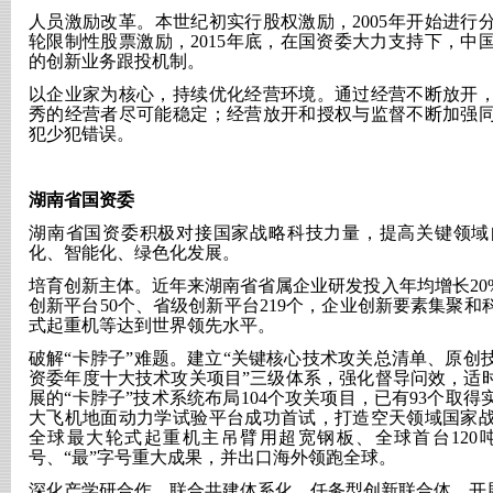
人员激励改革。本世纪初实行股权激励，
2005年开始进
轮限制性股票激励，2015年底，在国资委大力支持下，中
的创新业务跟投机制。
以企业家为核心，持续优化经营环境。通过经营不断放开
秀的经营者尽可能稳定；经营放开和授权与监督不断加强
犯少犯错误。
湖南省国资委
湖南省国资委积极对接国家战略科技力量，提高关键领域
化、智能化、绿色化发展。
培育创新主体。近年来湖南省省属企业研发投入年均增长
2
创新平台50个、省级创新平台219个，企业创新要素集聚
式起重机等达到世界领先水平。
破解
“卡脖子”难题。建立“关键核心技术攻关总清单、原创
资委年度十大技术攻关项目”三级体系，强化督导问效，适时
展的“卡脖子”技术系统布局104个攻关项目，已有93个取
大飞机地面动力学试验平台成功首试，打造空天领域国家
全球最大轮式起重机主吊臂用超宽钢板、全球首台120
号、“最”字号重大成果，并出口海外领跑全球。
深化产学研合作。联合共建体系化、任务型创新联合体，开