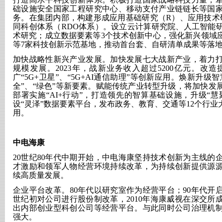
础设施安全国家工程研究中心、移动支付产业链链长等国
务。在集团内部，构建形成应用基础研究（
R）、应用技术
同科创体系（RDO体系）。设立云计算研究院、人工智能
术研究；成立数据要素等3个技术创新中心，强化新兴领域
等7家科技创新示范基地，推动首台套、自研清单成果等落
加快战略性新兴产业发展。加快发展七大战新产业，着力
规模发展。
2023年，战新业务收入超过5200亿元。
广“5G+卫星”、“5G+AI通信助理”等创新应用。焕新升级
全”、“绿色”等新要素。赋能传统产业转型升级，将加快发
部署实施“AI+行动”，打造领先的智算基础设施，升级“慧
设“灵泽”数据要素平台，发布政务、教育、交通等12个行
用。
中电海康
20世纪80年代中期开始，中电海康坚持技术创新为主线的
才激励和领军人物经营环境持续改革，为持续创新提供源
续高质量发展。
企业平台改革。
80年代以研究室作为经营平台；90年代
世纪初对公司进行股份制改革，2010年海康威视在深交所
出内部创业型科创公司等经营平台。与此同时公司治理机
强大。