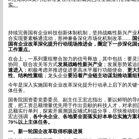
实。
持续完善国有企业科技创新体制机制，坚持战略性新兴产业
合实现要素畅通流动，形神兼备深化市场化机制改革……
国
国有企业改革深化提升行动现场推进会，圈定下一步深化国
工作重点。
在会上，一系列重组整合加力的信号释放，其中包括：要灵
协同、联合攻关等方式
发展战略性新兴产业
；发展形势紧迫
速进入
；积极考虑并推进促进更高水平履行功能使命、
更大
性、结构性重组
；龙头企业
要沿着产业链主动谋划推动重组
今年是深入实施国有企业改革深化提升行动承上启下的关键
体任务。
国务院国资委党委委员、副主任王宏志指出，要以鲜明的导
度，把工资总额增量优先用于作出贡献的科技人才，对承担
总额实行单列，探索开展溯源反哺式利益分享，尽快推动职
宏志强调，
各中央企业、各地要全面落实好本单位实施方案
70%以上主体任务。
一、
新一轮国企改革取得积极进展