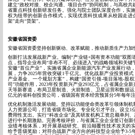
建立“政校对接、校企沟通、项目合作”协同机制，与高校共建
省重点科技创新研发任务。强化与院士团队深度合作，实施以
权为纽带的创新合作模式，实现优质科技成果从校园走进
架”走向“货架”。
安徽省国资委
安徽省国资委坚持创新驱动、改革赋能，推动新质生产力加
创新打法发展战新产业。编制
“产业链+国有资本功能”双
点，指导企业布局“非布不可、必须进入”的战略领域和关键
安徽“首位产业”，实施省属企业新能源汽车产业发展行动
展，力争2025年营收突破1千亿元。优化战新产业投资模
产业基金、一个规划方案”，构建“国资引领-项目落地-股权
司”功能作用，2023年投资新兴产业293亿元，占省属企业
天等新赛道，布局卫星制造、火箭制造、卫星运营和数据运用
亿元的省科创投资公司，省级国有资本经营预算分5年每年注
优化机制激活发展动能。坚持以功能使命类改革引领体制机
人力资源公司，打造省级市场化、专业化引才平台。设立1
费用性支出。实行“科改企业”及其研发机构工资总额单列、惠
进行中长期激励。完善考核评价，与省属工业企业签订创新使
业绩考核体系，对开展基础研究、前沿颠覆性技术攻关的
给予晋级奖励；对符合战新产业方向的科技型企业给予3-5