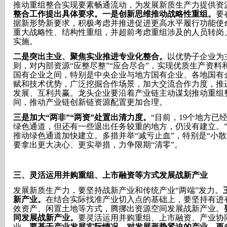
推动重组整合实现要素畅通流动，为发展新质生产力提供资
整合工作提出具体要求。一是创新思维推动战略性重组。
要
据新形势新要求，积极考虑并推进促进更高水平履行功能使
重大战略性、结构性重组，并超前考虑重组涉及的人员转岗
实施。
二是突出主业、聚焦实业推进专业化整合。
以优势子企业为
则，对内部资源“应整尽整”“应合尽合”，实现优质生产资
国有企业之间，特别是中央企业与地方国有企业、各地国有
赋和技术优势，广泛挖掘合作场景，加大交流合作力度，推
发展、互利共赢。龙头企业要沿着产业链主动谋划推动重组
间，推动产业链创新链资源配置更加合理。
三是加大
“两非”“两资”处置出清力度。
“目前，19个地方已经
绿色通道，但还有一些退出任务较重的地方，仍没有建立。
推动绿色通道加快建立。多措并举“减亏止血”，特别是“小
要拿出更大决心、更实举措，力争限期“清零”。
三、
灵活运用并购重组、上市融资等方式发展战新产业
发展新质生产力，要坚持战新产业和传统产业
“两端”发力。
新产业。
在结合实际找准产业切入点的基础上，要坚持有进
效资产、闲置土地等方式，腾挪出资源空间发展战新产业。
同发展战新产业。
要灵活运用并购重组、上市融资、产业协
业。
要基于产业发展实际情况，对发展形势紧迫的产业，更