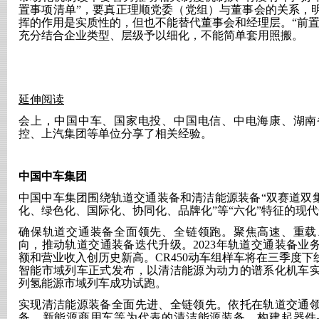
置事项清单”，要真正理顺党委（党组）与董事会的关系，
挥的作用是实质性的，但也不能替代董事会和经理层。“前置
充分结合企业类型、层级予以细化，不能简单套用照搬。
延伸阅读
会上，中国中车、国家电投、中国电信、中电海康、湖南
控、上汽集团等单位分享了相关经验。
中国中车集团
中国中车集团围绕轨道交通装备和清洁能源装备
“双赛道双
化、绿色化、国际化、协同化、品牌化”等“六化”特征的现
确保轨道交通装备全面领先、全链领跑。聚焦高速、重载
向，推动轨道交通装备迭代升级。
2023年轨道交通装备
额和营业收入创历史新高。CR450动车组样车将在三季度下线
智能市域列车正式发布，以清洁能源为动力的谱系化机车
列氢能源市域列车成功试跑。
实现清洁能源装备全面先进、全链领先。依托在轨道交通
备、新能源商用车等为代表的清洁能源装备，构建起器件