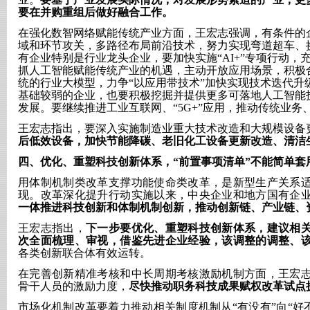
要在并购重组后做好融合工作。
在强化数智网络赋能传统产业方面，王宏志强调，有条件的
域和环节攻关，多路径布局前沿技术，努力实现弯道超车、
有企业特别是行业龙头企业，要加快实施
“AI+”专项行动
抓人工智能赋能传统产业的机遇，主动开放应用场景，积极
统的行业大模型，力争“以应用带技术”加快实现技术迭代升
基础较弱的企业，也要积极挖掘并提供更多可落地人工智能
发展。要继续推进工业互联网、“5G+”应用，推动传统业务
王宏志指出，要深入实施制造业重大技术改造和大规模设备
后低效设备，加快节能降碳、老旧化工设备更新改造、清洁
四、
优化、重塑科技创新体系，
“前置事项清单”不能简单套
用体制机制类改革支撑功能使命类改革，是新型生产关系
现。改革深化提升行动实施以来，中央企业和地方国有企
一体推进科技创新和体制机制创新，推动创新链、产业链、
王宏志指出，
下一步要优化、重塑科技创新体系，建议相
次全面梳理、审视，借鉴先进企业经验，该调整的调整、
各类创新联合体有效运转。
在完善创新精准考核和中长周期考核激励机制方面，王宏
骨干人员的激励力度，
尽快推动职务科技成果赋权改革试点
市场化机制改革要着力推动相关制度机制从
“有没有”向“好