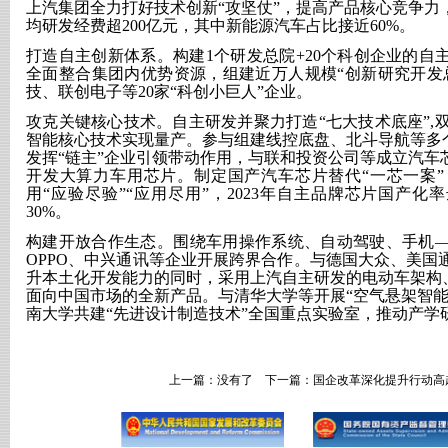
上汽集团全力打好技术创新
“攻坚仗”，提高产品核心竞争
均研发经费超200亿元，其中新能源汽车占比接近60%。
打造自主创新体系。构建
1个研发总院+20个科创企业的
全面整合集团内优势资源，组建近万人规模“创新研究开发
技、联创电子等20家“科创小巨人”企业。
攻克关键核心技术。自主研发并聚力打造
“七大技术底座”,
智能核心技术实现量产。参与组建线控底盘、北斗导航等多个
发挥“链主”企业引领带动作用，与联和投资公司等成立汽车
开发大算力车用芯片。制定国产汽车芯片替代“一芯一案
用“应验尽验”“应用尽用”，2023年自主品牌芯片国产化
30%。
构建开放合作生态。围绕车用操作系统、自动驾驶、手机
OPPO、中兴通讯等企业开展跨界合作。与德国大众、美国
升本土化开发能力的同时，采用上汽自主研发的电动车架构、
面向中国市场的全新产品。与清华大学等开展“空气悬架智能
南大学共建“先进设计制造技术”全国重点实验室，推动产学
上一篇：没有了 下一篇：
国企改革深化提升行动高