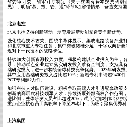
省委审计委、省审计厅制定《关于在国有资本投资科创
见》，明确“募、投、管、退”环节6项容错情形，营造支持
北京电控
北京电控坚持创新驱动，培育发展新动能塑造竞争新优势。
强化核心技术攻关。围绕半导体显示、集成电路装备产业
和北京市重大专项任务，集中突破锗硅外延、十字双向折叠
现对下一代技术的战略卡位。
持续加大创新资源投入力度。积极构建以企业投入为主，
系，推动试点企业建立落实研发投入准备金制度，支持具
础研究投入，进一步构筑全球科技竞争优势。
2023年研发
其中应用基础研究投入占比超10%；新增专利申请超9400
PCT专利超2万件。
加强科技人才队伍建设。积极争取高端人才引进配套政策
创新的高层次科技领军人才；持续拓展外部高校合作范围
进比例，整体研发人员占比超过
20%；试点实施对作出科
重点企业核心员工离职率下降至2%以下，为吸引聚集优秀
上汽集团