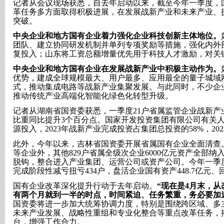
记者从会议现场获悉，自去年启动以来，截至今年一季度，
革任务多方面取得积极进展，在发展战新产业和未来产业、
突破。
中央企业和地方国有企业着力强化企业科技创新主体地位。
团队、建立协同研发机制并单列专项奖励等措施，强化内外
复投入；山东将工资总额增量优先用于科技人才激励，对关
中央企业和地方国有企业在发展战新产业中积极主动作为。
优势，建成全球规模最大、用户最多、应用最全的量子城域
式，推动集成电路等战新产业集聚发展。与此同时，不少企
推动传统产业高端化智能化绿色化转型升级。
记者从湖南省国资委获悉，一季度
21户省属监管企业战新产
比重同比提升3个百分点。国家开发投资集团有限公司有关
源投入，2023年战新产业完成投资占集团总投资的58%，2
此外，今年以来，吉林省国资委开展省属国有企业全面清查
等企业外，其他
829户省属全级次企业6000亿元资产全部
脱钩，整合进入产业集团、运营公司或资产公司。今年一季度
完成阶段性减亏扭亏434户，盘活企业国有资产448.7亿元、回
国有企业改革深化提升行动于去年启动。
“现在是4月末，
有两个月就到一半的时点，时间紧迫、任务繁重，务必要加
国资委将进一步加大统筹协调力度，特别是围绕跨区域、多
未来产业发展、战略性重组和专业化整合等重点改革任务，
台，增强工作合力。