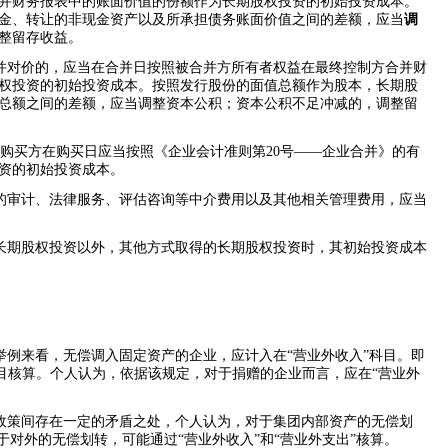
并财务报表中的账面价值的份额作为长期股权投资的初始投资成本。
金、转让的非现金资产以及所承担债务账面价值之间的差额，应当
调
整留存收益。
并对价的，应当在合并日按照被合并方所有者权益在最终控制方合并财
权投资的初始投资成本。按照发行股份的面值总额作为股本，长期股
总额之间的差额，应当调整资本公积；资本公积不足冲减的，调整留
购买方在购买日应当按照《企业会计准则第
20
号——企业合并》的有
资的初始投资成本。
的审计、法律服务、评估咨询等中介费用以及其他相关管理费用，应当
长期股权投资以外，其他方式取得的长期股权投资时，其初始投资成本
举例来看，无偿调入固定资产的企业，应计入在
“营业外收入”科目。即
科目核算。个人认为，依据该规定，对于捐赠的企业而言，应在“营业外
政策间存在一定的矛盾之处，个人认为，对于集团内部资产的无偿划
于对外的无偿划转，可能通过“营业外收入”和“营业外支出”核算。