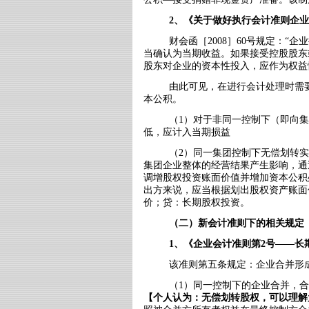
2
、《关于做好执行会计准则企业
财会函［
2008
］
60
号规定：“企
当确认为当期收益。如果接受控股股东
股东对企业的资本性投入，应作为权益
由此可见，在进行会计处理时需
本公积。
（
1
）对于非同一控制下（即向集
低，应计入当期损益
（
2
）同一集团控制下无偿划转实
集团企业整体的经营结果产生影响，通
调增股权投资账面价值并增加资本公积
出方来说，应当根据划出股权资产账面
价；贷：长期股权投资。
（二）新会计准则下的相关规定
1
、《企业会计准则第
2
号——长
该准则第五条规定：企业合并形
（
1
）同一控制下的企业合并，合
【个人认为：无偿划转股权，可以理解