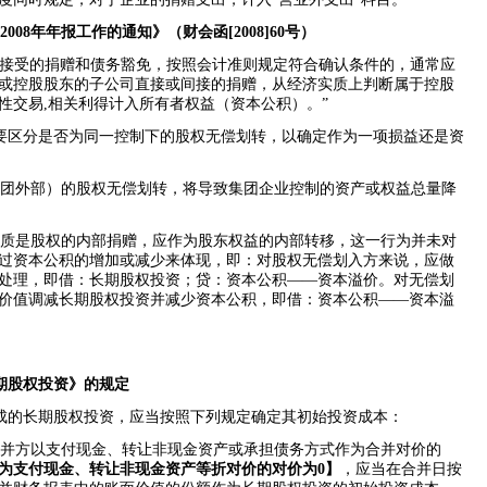
2008
年年报工作的通知》（财会函
[2008]60
号）
业接受的捐赠和债务豁免，按照会计准则规定符合确认条件的，通常应
或控股股东的子公司直接或间接的捐赠，从经济实质上判断属于控股
性交易
,
相关利得计入所有者权益（资本公积）。”
要区分是否为同一控制下的股权无偿划转，以确定作为一项损益还是资
团外部）的股权无偿划转，将导致集团企业控制的资产或权益总量降
质是股权的内部捐赠，应作为股东权益的内部转移，这一行为并未对
过资本公积的增加或减少来体现，即：对股权无偿划入方来说，应做
处理，即借：长期股权投资；贷：资本公积——资本溢价。对无偿划
价值调减长期股权投资并减少资本公积，即借：资本公积——资本溢
期股权投资》的规定
成的长期股权投资，应当按照下列规定确定其初始投资成本：
并方以支付现金、转让非现金资产或承担债务方式作为合并对价的
为支付现金、转让非现金资产等折对价的对价为
0
】
，应当在合并日按