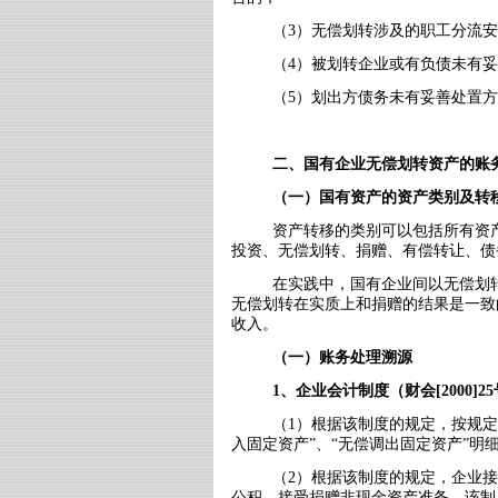
（
3
）无偿划转涉及的职工分流安
（
4
）被划转企业或有负债未有妥
（
5
）划出方债务未有妥善处置方
二、国有企业无偿划转资产的账
（一）国有资产的资产类别及转
资产转移的类别可以包括所有资
投资、无偿划转、捐赠、有偿转让、债
在实践中，国有企业间以无偿划
无偿划转在实质上和捐赠的结果是一致
收入。
（一）账务处理溯源
1
、企业会计制度（财会
[2000]25
（
1
）根据该制度的规定，按规定
入固定资产”、“无偿调出固定资产”明
（
2
）根据该制度的规定，企业接
公积—接受捐赠非现金资产准备。该制