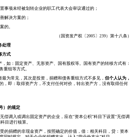
置事项未经被划转企业的职工代表大会审议通过的；
善解决方案的；
案的。
（国资发产权〔
2005
〕
239
）第十八条）
务处理
移方式
产，如：固定资产、无形资产、国有股权等。国有资产的转移方式有：
务重组等方式。
转最为常见，其次是投资，捐赠和债务重组方式不多见，
但个人认为，
的，即：取得资产方，不支付任何对价，转出资产方，没有取得任何
号）的规定
无偿调入或调出固定资产的企业，应在“资本公积”科目下设置“无偿调
细科目进行核算。
受的捐赠的非现金资产，按照确定的价值，借：相关科目，贷：资本
度同时规定，对于企业的捐赠支出，计入“营业外支出”科目。