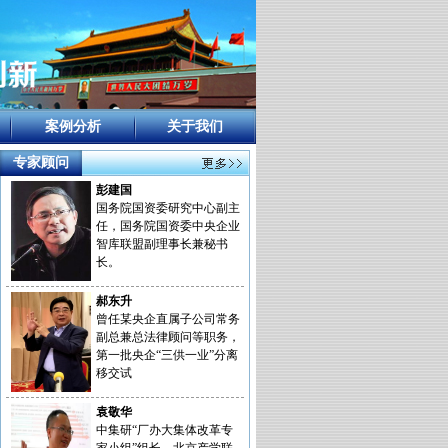
案例分析
关于我们
专家顾问
彭建国
国务院国资委研究中心副主
任，国务院国资委中央企业
智库联盟副理事长兼秘书
长。
郝东升
曾任某央企直属子公司常务
副总兼总法律顾问等职务，
第一批央企“三供一业”分离
移交试
袁敬华
中集研“厂办大集体改革专