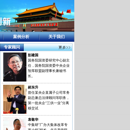
案例分析
关于我们
专家顾问
彭建国
国务院国资委研究中心副主
任，国务院国资委中央企业
智库联盟副理事长兼秘书
长。
郝东升
曾任某央企直属子公司常务
副总兼总法律顾问等职务，
第一批央企“三供一业”分离
移交试
袁敬华
中集研“厂办大集体改革专