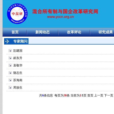
首页
新闻动态
改革评论
研究成果
专家顾问
彭建国
郝东升
袁敬华
骆志生
苏海南
周放生
共
6
条信息 每页为
30
条 当前为
1
/
1
页
首页 上一页
下一页