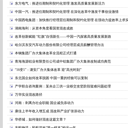
东方电气：推进任期制和契约化管理 激发高质量发展新活力
中国一汽：推进任期制和契约化管理 在深化改革中激发干事创业激情
中国西电集团：加快推行经理层任期制和契约化管理 在强动力提效率上求
湖南海利：从资本角度看国资混改成效
改革创新赋能 “红旗”自强新生——中国一汽探索高质量发展新路
哈尔滨东安汽车动力股份有限公司经理层成员薪酬管理办法
本钢集团厂办大集体改革全流程正式打通
青海海源铝业有限责任公司成中铝集团厂办大集体改制成功典范
“16变1”：潞安厂办大集体改革 迎“高光时刻”
东北国企如何改革脱困 中国一重的经验可以复制
产学联合咨询案例：某央企三供一业移交攻坚阶段疑难问题处理
万华实业混改路径
河南：剥离办社会职能 国企减负添动力
康佳上半年收入增五成 混改和产业扩张添动力
华侨城，如何做好混改这篇文章？
东航物流：民航混改“第一样本”的这一年