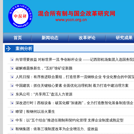
首页
新闻动态
改革评论
研究成果
案例分析
向管理要效益 对标世界一流 争创标杆企业 ——记西部机场集团入选国务院国
破解难题焕新生，“五好”徐矿绽新颜
人民日报：有序推进联合重组，打造世界一流钢铁企业 专业化整合的中国
中国建筑：抓住关键核心要素 全面优化治理机制 着力打造中建治理方案
东风公司：“共享用工”盘活人力资源
深改进行时丨西核设备：破茧化蝶“加速跑”，全力打造数智化装备制造强企
瞭望｜鞍钢何以浴火重生
中车：以“五个结合”推进任期制和契约化管理 支撑企业制度成熟定型
鞍钢集团：依靠三项制度改革为企业增活力、提效益