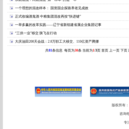
一个理想的混改样本： 国资国企探路养老见成效
正式收编酒鬼酒 中粮集团混改再按“快进键”
一举多赢的改革实践——辽宁省新组建省属企业集团记事
“三供一业”移交 陕飞在行动
大庆油田200天会战：2.8万职工大移交、110亿资产腾挪
共
81
条信息 每页为
30
条 当前为
1
/
3
页
首页 上一页
下页
版权所有：
咨询电
专