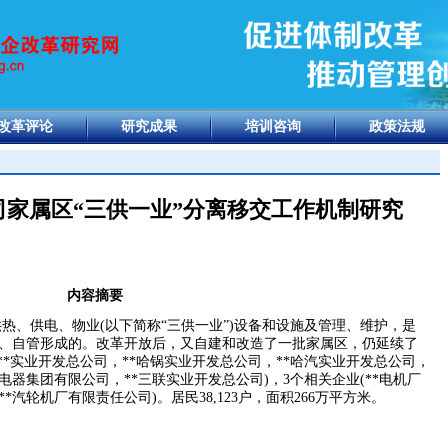
改革评论
研究成果
培训咨询
政策法规
家属区“三供一业”分离移交工作机制研究
内容摘要
供热、供电、物业
(
以下简称“三供一业”
)
设备和设施及管理、维护，是
、自管形成的。改革开放后，又自建和改造了一批家属区，仍延续了
**
实业开发总公司，
**
哈锅实业开发总公司，
**
哈汽实业开发总公司，
电器集团有限公司，
**
三联实业开发总公司
)
，
3
个相关企业
(**
电机厂
**
汽轮机厂有限责任公司
)
。居民
38,123
户，面积
266
万平方米。