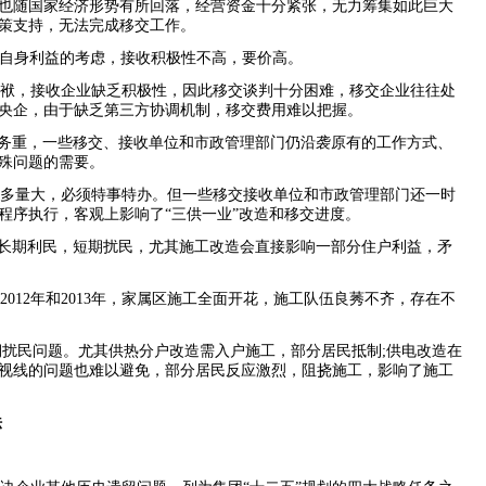
也随国家经济形势有所回落，经营资金十分紧张，无力筹集如此巨大
策支持，无法完成移交工作。
于自身利益的考虑，接收积极性不高，要价高。
包袱，接收企业缺乏积极性，因此移交谈判十分困难，移交企业往往处
央企，由于缺乏第三方协调机制，移交费用难以把握。
、任务重，一些移交、接收单位和市政管理部门仍沿袭原有的工作方式、
殊问题的需要。
程多量大，必须特事特办。但一些移交接收单位和市政管理部门还一时
程序执行，客观上影响了“三供一业”改造和移交进度。
户，长期利民，短期扰民，尤其施工改造会直接影响一部分住户利益，矛
在
2012
年和
2013
年，家属区施工全面开花，施工队伍良莠不齐，存在不
期扰民问题。尤其供热分户改造需入户施工，部分居民抵制
;
供电改造在
视线的问题也难以避免，部分居民反应激烈，阻挠施工，影响了施工
法