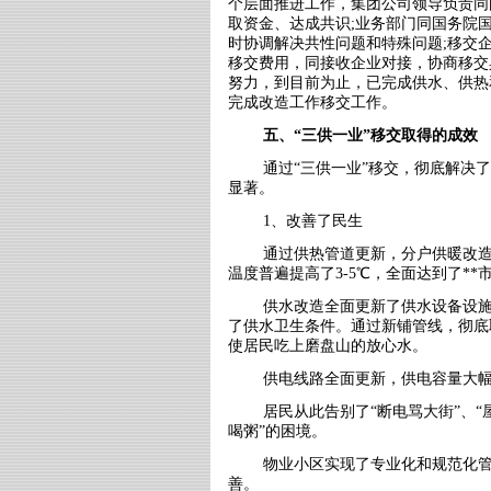
个层面推进工作，集团公司领导负责同
取资金、达成共识
;
业务部门同国务院
时协调解决共性问题和特殊问题
;
移交
移交费用，同接收企业对接，协商移交
努力，到目前为止，已完成供水、供热
完成改造工作移交工作。
五、“三供一业”移交取得的成效
通过“三供一业”移交，彻底解决
显著。
1、改善了民生
通过供热管道更新，分户供暖改
温度普遍提高了
3-5
℃，全面达到了
**
供水改造全面更新了供水设备设
了供水卫生条件。通过新铺管线，彻底
使居民吃上磨盘山的放心水。
供电线路全面更新，供电容量大
居民从此告别了“断电骂大街”、
喝粥”的困境。
物业小区实现了专业化和规范化
善。