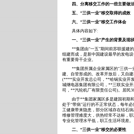
四、分离移交工作的一些主要做
五、“三供一业”移交取得的成效
六、“三供一业”移交工作体会
具体内容如下
:
一、“三供一业”产生的背景及现
**集团由“一五”期间前苏联援建
组建而成，是新中国建设最早的发电设
有重要骨干企业。
**集团所属企业家属区的“三供
建、自管形成的。改革开放后，又自建
(****
实业开发总公司，
**
哈锅实业开
城继电器集团有限公司，
**
三联实业开
司，
**
汽轮机厂有限责任公司
)
。居民
3
由于
**
集团家属区多是建国初期和
处于“带病”运行的不正常状态，每年
工健康带来隐患，部分区域存在结石病
维修管理难度大，供热经常不达标，职
专业化管理水平低，职工生活环境差。
二、“三供一业”移交的必要性