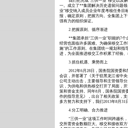
我们把完成“三供一业”移交以及
一。成立了
**
集团解决历史遗留问题领
业”移交纳入成员企业年度考核任务目
报，确定原则，把握方向。全集团上下
强有力的组织保证。
2.把握原则、循序渐进
**集团承担“三供一业”职能的
7
个
经营也面临许多困难。为确保移交工作
施”的工作原则。在集团统一规划和指
进，为全面推进移交工作积累了经验、
3.抓住机遇、乘势而上
2012年
6
月
28
日，国务院国资委和
会议，并签署了《关于驻黑龙江省中央
公司主动出击，主要领导和主管领导分
识，为供电和供热移交打开了局面，开
策和资金支持。同年
8
月，国务院国资
作的指导意见》，出台了相关政策，支
多方努力和支持下，我们
2013
年
8
月
31
4.分工明确、合力推进
“三供一业”这项工作时间跨越长
交所需资金数额巨大。移交和接收双方