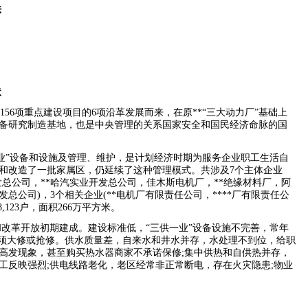
法
状
的
156
项重点建设项目的
6
项沿革发展而来，在原
**
“三大动力厂”基础上
备研究制造基地，也是中央管理的关系国家安全和国民经济命脉的国
一业”设备和设施及管理、维护，是计划经济时期为服务企业职工生活自
和改造了一批家属区，仍延续了这种管理模式。共涉及
7
个主体企业
发总公司，
**
哈汽实业开发总公司，佳木斯电机厂，
**
绝缘材料厂，阿
发总公司
)
，
3
个相关企业
(**
电机厂有限责任公司，
****
厂有限责任公
8,123
户，面积
266
万平方米。
改革开放初期建成。建设标准低，“三供一业”设备设施不完善，常年
必须大修或抢修。供水质量差，自来水和井水并存，水处理不到位，给职
高发现象，甚至购买热水器商家不承诺保修
;
集中供热和自供热并存，
工反映强烈
;
供电线路老化，老区经常非正常断电，存在火灾隐患
;
物业