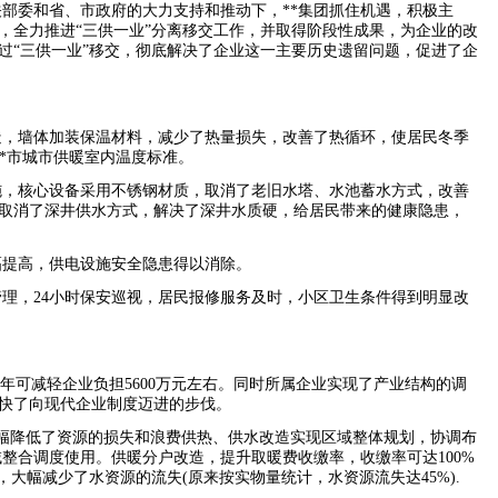
关部委和省、市政府的大力支持和推动下，
**
集团抓住机遇，积极主
，全力推进“三供一业”分离移交工作，并取得阶段性成果，为企业的改
过“三供一业”移交，彻底解决了企业这一主要历史遗留问题，促进了企
造，墙体加装保温材料，减少了热量损失，改善了热循环，使居民冬季
*
市城市供暖室内温度标准。
施，核心设备采用不锈钢材质，取消了老旧水塔、水池蓄水方式，改善
取消了深井供水方式，解决了深井水质硬，给居民带来的健康隐患，
幅提高，供电设施安全隐患得以消除。
管理，
24
小时保安巡视，居民报修服务及时，小区卫生条件得到明显改
每年可减轻企业负担
5600
万元左右。同时所属企业实现了产业结构的调
快了向现代企业制度迈进的步伐。
大幅降低了资源的损失和浪费供热、供水改造实现区域整体规划，协调布
域整合调度使用。供暖分户改造，提升取暖费收缴率，收缴率可达
100%
，大幅减少了水资源的流失
(
原来按实物量统计，水资源流失达
45%).