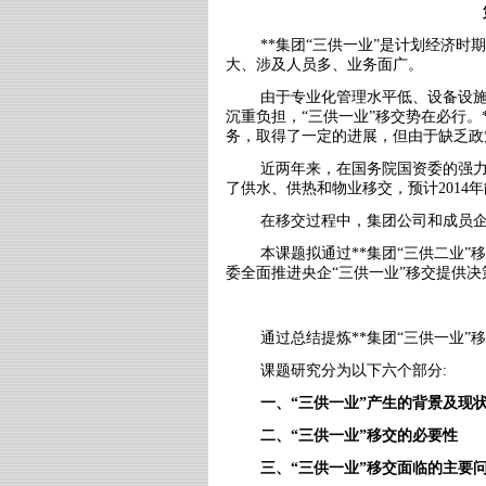
**集团“三供一业”是计划经济
大、涉及人员多、业务面广。
由于专业化管理水平低、设备设
沉重负担，“三供一业”移交势在必行。
务，取得了一定的进展，但由于缺乏政
近两年来，在国务院国资委的强
了供水、供热和物业移交，预计
2014
年
在移交过程中，集团公司和成员
本课题拟通过
**
集团“三供二业”
委全面推进央企“三供一业”移交提供决
通过总结提炼
**
集团“三供一业”
课题研究分为以下六个部分
:
一、“三供一业”产生的背景及现
二、“三供一业”移交的必要性
三、“三供一业”移交面临的主要