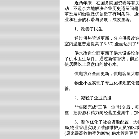
近两年来，在国务院国资委等有
动，不遗余力地解决企业历史遗留问题
革发展和做强做优创造了有利条件。通
业和社会的和谐与发展，成效显著。
1、改善了民生
通过供热管道更新，分户供暖改
室内温度普遍提高了
3-5
℃,全面达到了
*
供水改造全面更新了供水设备设
了供水卫生条件。通过新铺管线，彻底
使居民吃上磨盘山的放心水。
供电线路全面更新，供电容量大
物业小区实现了专业化和规范化
善。
2、减轻了企业负担
**集团完成“三供一业”移交后，
整，把资源和精力向经营主业集中，加
3、整体优化了社会资源配置，
局
;
物业管理实现了维修维护人员的区
(
原来最高收缴率为
80%);
供水管道更新