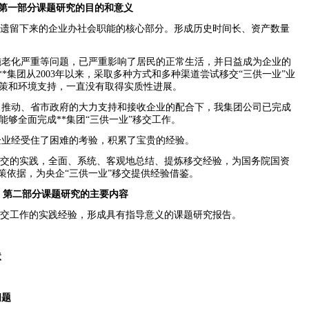
第一部分课题研究的目的和意义
时期遗留下来的企业办社会职能的核心部分。形成历史时间长、资产数量
施老化严重等问题，已严重影响了居民的正常生活，并日益成为企业的
**
集团从
2003
年以来，采取多种方式和多种渠道尝试移交“三供一业”业
策和环境支持，一直没有取得实质性进展。
力推动、省市政府的大力支持和接收企业的配合下，我集团公司已完成
能够全面完成
**
集团“三供一业”移交工作。
企业经受住了困难的考验，积累了宝贵的经验。
移交的实践，全面、系统、客观地总结、提炼移交经验，为国务院国资
策依据，为央企“三供一业”移交提供经验借鉴。
第二部分课题研究的主要内容
移交工作的实践经验，形成具有指导意义的课题研究报告。
状
问题