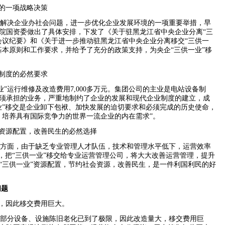
院的一项战略决策
为解决企业办社会问题，进一步优化企业发展环境的一项重要举措，早
院国资委做出了具体安排，下发了《关于驻黑龙江省中央企业分离“三
会议纪要》和《关于进一步推动驻黑龙江省中央企业分离移交“三供一
基本原则和工作要求，并给予了充分的政策支持，为央企“三供一业”移
业制度的必然要求
业”运行维修及改造费用
7,000
多万元。集团公司的主业是电站设备制
须承担的业务，严重地制约了企业的发展和现代企业制度的建立，成
业”移交是企业卸下包袱、加快发展的迫切要求和必须完成的历史使命，
、培养具有国际竞争力的世界一流企业的内在需求”。
会资源配置，改善民生的必然选择
管理方面，由于缺乏专业管理人才队伍，技术和管理水平低下，运营效率
交，把“三供一业”移交给专业运营管理公司，将大大改善运营管理，提升
“三供一业”资源配置，节约社会资源，改善民生，是一件利国利民的好
问题
广，因此移交费用巨大。
大部分设备、设施陈旧老化已到了极限，因此改造量大，移交费用巨