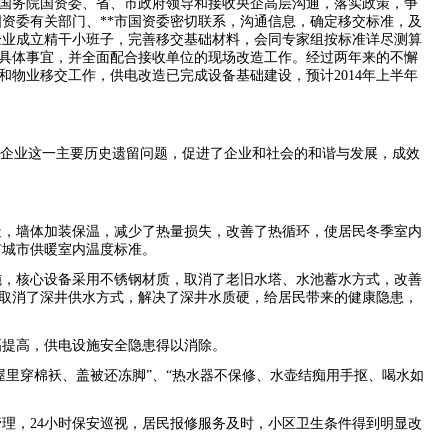
国务院国资委、省、市政府领导和接收央企高层沟通，落实政策，争
国资委有关部门、
**
市国资委密切联系，沟通信息，确定移交标准，及
企业成立精干小班子，完善移交基础材料，会同专家组按标准详尽测算
具体事宜，并全面配合接收单位的现场改造工作。经过两年来的不懈
和物业移交工作，供电改造已完成设备基础建设，预计
2014
年上半年
了企业这一主要历史遗留问题，促进了企业和社会的和谐与发展，成效
造，墙体加装保温，减少了热量损失，改善了热循环，使居民冬季室内
市城市供暖室内温度标准。
施，核心设备采用不锈钢材质，取消了老旧水塔、水池蓄水方式，改善
取消了深井供水方式，解决了深井水质硬，给居民带来的健康隐患，
幅提高，供电设施安全隐患得以消除。
“屋里穿棉袄、盖被还冻脚”、“热水器不保修、水壶结痴用手抠、喝水如
管理，
24
小时保安巡视，居民报修服务及时，小区卫生条件得到明显改