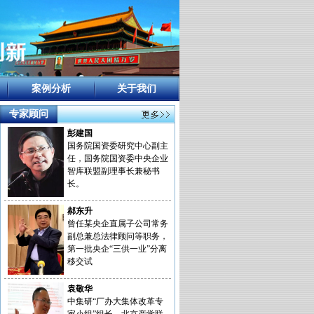
案例分析
关于我们
专家顾问
彭建国
国务院国资委研究中心副主
任，国务院国资委中央企业
智库联盟副理事长兼秘书
长。
郝东升
曾任某央企直属子公司常务
副总兼总法律顾问等职务，
第一批央企“三供一业”分离
移交试
袁敬华
中集研“厂办大集体改革专