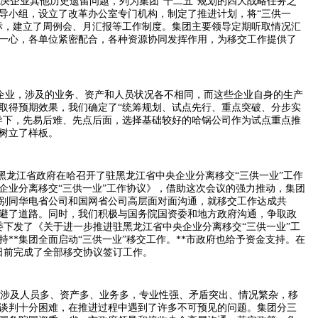
解决企业其他历史遗留问题，列为集团“十二五”规划的四大战略任务之
导小组，设立了改革办公室专门机构，制定了推进计划，将“三供一
标，建立了周例会、月汇报等工作制度。集团主要领导定期听取情况汇
一心，各单位紧密配合，各种资源协同发挥作用，为移交工作提供了
企业，涉及的业务、资产和人员状况各不相同，而这些企业自身的生产
取得预期效果，我们确定了“统筹规划、试点先行、重点突破、分步实
导下，先易后难、先点后面，选择基础较好的哈锅公司作为试点重点推
树立了样板。
黑龙江省政府在哈召开了驻黑龙江省中央企业分离移交“三供一业”工作
企业分离移交“三供一业”工作协议》，借助这次会议的强力推动，集团
别同华电省公司和国网省公司高层面对面沟通，就移交工作达成共
避了道路。同时，我们积极与国务院国资委和地方政府沟通，争取政
委下发了《关于进一步推进驻黑龙江省中央企业分离移交“三供一业”工
持
**
集团全面启动“三供一业”移交工作。
**
市政府也给予资金支持。在
日前完成了全部移交协议签订工作。
，涉及人员多、资产多、业务多，专业性强、矛盾突出、情况繁杂，移
谈判十分困难，在推进过程中遇到了许多不可预见的问题。集团分三