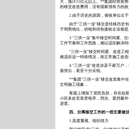
大，预计
11
亿元以上。
**
集团经营形势
的移交改造费用，没有国家强有力的政
2.由于历史的原因，接收单位出
由于“三供一业”移交是转移历史
于弱势地位，供电和供热接收企业都是
3.“三供一业”集中移交时间紧
工作节奏和工作思路，难以适应解决特
“三供一业”移交时间紧、改造工
难适应这一特殊情况，按正常施工改造
4.“三供一业”改造涉及千家万
盾突出，甚至十分尖锐。
**集团“三供一业”移交改造集中
文明施工现象，
客观上增加了居民负担，存在短
小区多处安装变电亭，挡光、遮挡窗外
进度。
四、分离移交工作的一些主要做
1.高度重视、组织得力