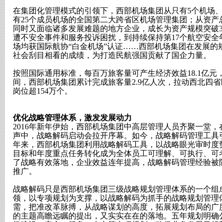
在集团化管理模式的引领下，西部机场集团从只有5个机场
有25个成员机场的全国第二大跨省区机场管理集团；从资产总
同时又面临诸多发展难题的地方企业，成长为资产规模突破3
遭不安全事件和服务投诉困扰，到持续保持第17个航空安全
场均获国际航协“白金机场”认证……西部机场集团在发展的
社会刮目相看的成绩，为打造民航强国贡献了国企力量。
按照国际通用标准，每百万旅客量可产生经济效益18.1亿元，
间，西部机场集团累计完成旅客量2.9亿人次，拉动西北四省区
岗位超154万个。
优化战略管理体系，激发发展动力
2016年新年伊始，西部机场集团中高层管理人员齐聚一堂
声中，战略解码启动会拉开序幕。如今，战略解码管理工具引
年来，西部机场集团利用战略解码工具，以战略眼光审时度
目标和年度重点任务转化成为全体员工可理解、可执行、可
了战略有效落地，企业效益连年提高，战略解码管理经验被
推广。
战略解码只是西部机场集团三级战略规划管理体系的一个组
领，以专项规划为支撑，以战略解码为抓手的战略规划管理
需，把准改革脉搏，从战略谋划的高度，拓展规划布局的广
的主题高瞻远瞩的提出，又实实在在的落地。五年规划明确