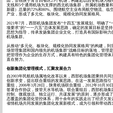
团，管辖陕宁青甘四省区25个机场，构建起以西安机场为核
支线和5个通用机场为支撑的西北机场集群，所属机场数量
新疆）总量的72%和80%。围绕航空主业布局航空物流、
产业，形成了多元化、板块化、规模化协同发展格局。
2021年7月，西部机场集团发布“十四五”发展规划。明确了
项要求”的“一一六五”总体发展思路，确定的发展目标是坚
思想为指导，传承发扬集团企业文化，打造具有国际影响力
机场集群。
从推动“多元化、板块化、规模化协同发展格局”的构建，到
场管理集团和国内领先的机场集群”战略目标的落地，管理
把管理作为企业的生存方式，构建具有特色的集团化管理体
直在努力。
创新集团化管理模式，汇聚发展合力
自2003年民航机场属地化改革以来，西部机场集团秉持共
创新求变，提出联合重组的发展思路。在这一发展思路指引下， 
重组，2006年3月28日，陕青机场联合重组，2012年10月
签署合作协议，接管天水等机场。联合重组后，西部机场集
控制、微观放活、独立运行、共谋发展”的原则，逐步形成
态覆盖的集团化管控体系，用十余年的实践走出了经济欠发
省情机场共同发展的集团化发展新模式，成为引领和带动西