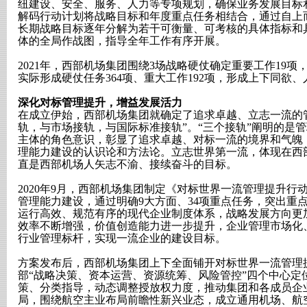
纽建设、安全、服务、人力等专项规划，确保业务发展目标
解码行动计划将战略目标和年度重点任务相结合，通过自上
长期战略目标逐年分解为若干可衡量、可考核的具体指标和
体的全局作战图，指导全年工作有序开展。
2021年，西部机场集团围绕3场战略硬仗确定重要工作19
实际形成硬仗任务364项、重大工作192项，形成上下同欲
深化对标管理提升，增益发展活力
在成立伊始，西部机场集团就确定了追求卓越、立志一流的
轨，与市场接轨，与国际标准接轨”。“三个接轨”阐明的是
主体的角色意识，彰显了追求卓越、对标一流的境界和气魄
理能力建设的认识论和方法论。立志世界第一流，体现在西
直是西部机场人矢志不渝、接续奋斗的目标。
2020年9月，西部机场集团制定《对标世界一流管理提升
管理能力建设，通过明确9大方面、34项重点任务，突出重点
运行高效、规范有序的现代企业制度体系，战略发展方向更
效率不断增强，价值创造能力进一步提升，企业管理市场化
行业管理标杆，实现一流企业的建设目标。
方案发布后，西部机场集团上下全面铺开对标世界一流管理
部“战略决策、资本运营、资源统筹、风险管控”四个中心定
策、分类指导，动态调整授放权力度，推动集团和各成员企
局，围绕航空主业布局前瞻性新兴业态，成立通用机场、航