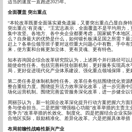
适当的速度一直跑进2025年。
全面覆盖 突出重点
“本轮改革既要全面落实避免遗漏，又要突出重点凸显自身特
突出重点‘有灵魂’。”王宏志表示，全面覆盖不是平均用力
集中攻坚。各地方、各中央企业都要考虑，国家赋予本地区
么？自身最大的优势是什么，如何锻长板满足国之所需？最
赶上？各单位领导班子要对这些重大问题心中有数、手中有
来，使方案和台账更加立体、更有灵魂、更有特色。
知本咨询国企综合改革研究院认为，上述两个并行路径可以总
能使命性任务。包括完善科技创新机制，更好服务实现高水
局，更好促进现代化产业体系建设。强化重点领域保障，更
第二类任务是体制机制性任务。改革任务包括围绕优化资源
整合重组力度。围绕提升活力效率深化改革，进一步完善中
场化运营机制。围绕完善监管服务深化改革，进一步健全以
周丽莎认为，新一轮国企改革深化提升行动方案把握六方面
务与使命担当。二是把握“增强核心功能”改革举措的主责主
竞争力”改革举措的长效化、制度化。四是把握结合企业实
合地区实际，鼓励精准化、差异化改革。六是把握具体举措
布局前瞻性战略性新兴产业