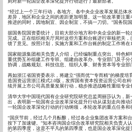
则对新一轮国企改革深化提升行动进行了最新部署。
“经过上一个三年行动，各地方、各中央企业改革发展总体
差异，地区和企业之间的差距更加明显。这一轮改革要注重
推进的同时，因地制宜、因企制宜，不搞一刀切。”国务院
据国务院国资委统计，目前大部分地方和中央企业的新一轮
完成。正在组织相关厅局对这些方案和台账进行审核把关，
馈了意见。按照计划，实施方案和工作台账的制定工作将在1
国家能源集团相关负责人介绍，已经编制重点突出、特色鲜
重优势互补组建工作专班。组建由改革办、专业部门及子分
协调，战略规划、科技信息、组织人事、财务资本等专业部
再如浙江省国资委表示，将建立“强而优”“专而精”的梯度
造国资运营浙江模式2.0版，发挥国有资本投资运营公司在
续开展上市公司高质量发展行动，稳步推进战略性重组专业
清华大学中国现代国有企业研究院研究总监周丽莎认为，新
出，表明新一轮国有企业改革深化提升行动从谋划走向推动
一轮国企改革深化行动的行动纲领，本轮改革的重点任务和
“国庆节前，经过几个月酝酿，经过各企业集团改革方案和
按下了加速键。”知本咨询国企综合改革研究院相关负责人认为
的第四季度，这是不平凡的第四季度，也是国企改革深化提