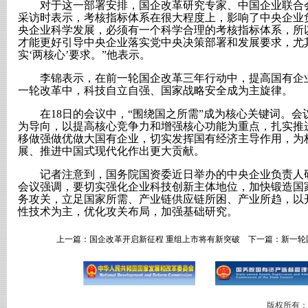
对于这一部署安排，国企改革研究专家、中国企业联合会
采访时表示，考核指标体系在很大程度上，影响了中央企业
央企业科学发展，必须有一个科学合理的考核指标体系，所
才能更好引导中央企业落实党中央决策部署和发展要求，尤
实‘两核心’要求。”他表示。
李锦表示，在前一轮国企改革三年行动中，提高国有企业
一轮改革中，科技自立自强、国家战略安全成为主旋律。
在18日的会议中，“围绕国之所需”成为核心关键词。会
为导向，以提高核心竞争力和增强核心功能为重点，扎实推
移做强做优做大国有企业，切实发挥国有经济主导作用，为
展、推进中国式现代化作出更大贡献。
记者注意到，国务院国资委近日举办的中央企业负责人研
会议强调，要切实强化企业科技创新主体地位，加快锻造国
务攻关，立足国家所需、产业链供应链所困、产业所趋，以
性技术为主，优化攻关布局，加强基础研究。
上一篇：
国企改革开启新征程 重组上市将有新突破
下一篇：
新一轮
版权所有：