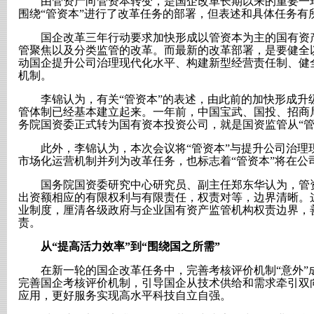
由管资产向管资本转变，是国企改革长期以来的重要一环
围绕“管资本”进行了改革任务的部署，但表述和具体任务有
国企改革三年行动要求加快形成以管资本为主的国有资产
管聚焦以及分类监管的改革。而最新的改革部署，是要健全
动国企提升公司治理现代化水平、构建新型经营责任制、健
机制。
李锦认为，有关“管资本”的表述，由此前的加快形成升级
管体制已经基本建立起来。一年前，中国宝武、国投、招商
务院国资委正式转为国有资本投资公司，就是国资监管从“管
此外，李锦认为，本次会议将“管资本”与提升公司治理
市场化运营机制并列为改革任务，也标志着“管资本”将在公
国务院国资委研究中心研究员、副主任郑东华认为，管资
出资额相应的有限权利与有限责任，权责对等，边界清晰。
业制度，厘清各级政府与企业国有资产监管机构权责边界，
责。
从“提高活力效率”到“围绕国之所需”
在新一轮的国企改革任务中，完善考核评价机制“意外”
完善国企考核评价机制，引导国企从技术供给和需求牵引双
应用，更好服务实现高水平科技自立自强。