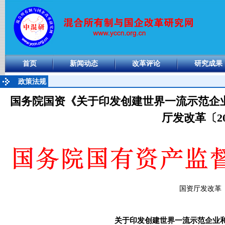
首页
新闻动态
改革评论
研究成果
政策法规
国务院国资《关于印发创建世界一流示范企
厅发改革〔20
国资厅发改革〔
关于印发创建世界一流示范企业