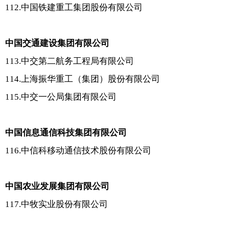
112.中国铁建重工集团股份有限公司
中国交通建设集团有限公司
113.中交第二航务工程局有限公司
114.上海振华重工（集团）股份有限公司
115.中交一公局集团有限公司
中国信息通信科技集团有限公司
116.中信科移动通信技术股份有限公司
中国农业发展集团有限公司
117.中牧实业股份有限公司