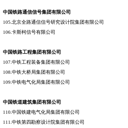
中国铁路通信信号集团有限公司
105.北京全路通信信号研究设计院集团有限公司
106.卡斯柯信号有限公司
中国铁路工程集团有限公司
107.中铁工程装备集团有限公司
108.中铁大桥局集团有限公司
109.中铁电气化局集团有限公司
中国铁道建筑集团有限公司
110.中国铁建电气化局集团有限公司
111.中铁第四勘察设计院集团有限公司