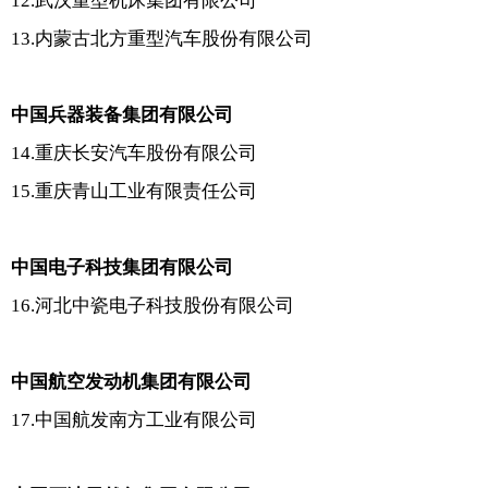
12.武汉重型机床集团有限公司
13.内蒙古北方重型汽车股份有限公司
中国兵器装备集团有限公司
14.重庆长安汽车股份有限公司
15.重庆青山工业有限责任公司
中国电子科技集团有限公司
16.河北中瓷电子科技股份有限公司
中国航空发动机集团有限公司
17.中国航发南方工业有限公司