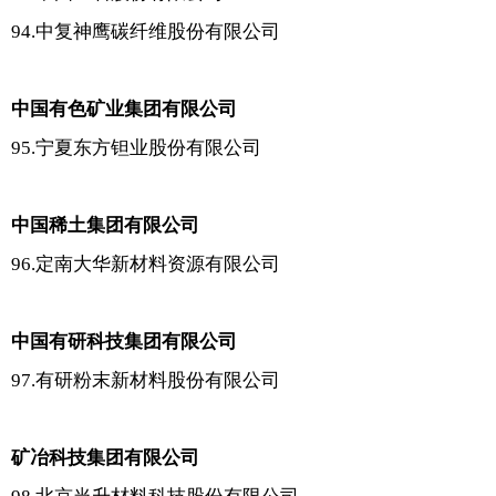
94.中复神鹰碳纤维股份有限公司
中国有色矿业集团有限公司
95.宁夏东方钽业股份有限公司
中国稀土集团有限公司
96.定南大华新材料资源有限公司
中国有研科技集团有限公司
97.有研粉末新材料股份有限公司
矿冶科技集团有限公司