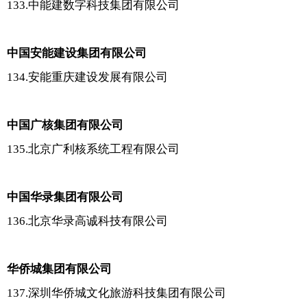
133.中能建数字科技集团有限公司
中国安能建设集团有限公司
134.安能重庆建设发展有限公司
中国广核集团有限公司
135.北京广利核系统工程有限公司
中国华录集团有限公司
136.北京华录高诚科技有限公司
华侨城集团有限公司
137.深圳华侨城文化旅游科技集团有限公司