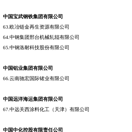
中国宝武钢铁集团有限公司
63.欧冶链金再生资源有限公司
64.中钢集团邢台机械轧辊有限公司
65.中钢洛耐科技股份有限公司
中国铝业集团有限公司
66.云南驰宏国际锗业有限公司
中国远洋海运集团有限公司
67.中远关西涂料化工（天津）有限公司
中国中化控股有限责任公司