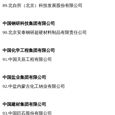
89.北自所（北京）科技发展股份有限公司
中国钢研科技集团有限公司
90.北京安泰钢研超硬材料制品有限责任公司
中国化学工程集团有限公司
91.中国天辰工程有限公司
中国盐业集团有限公司
92.中盐内蒙古化工钠业有限公司
中国建材集团有限公司
93.中国巨石股份有限公司