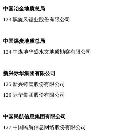
中国冶金地质总局
123.黑旋风锯业股份有限公司
中国煤炭地质总局
124.中煤地华盛水文地质勘察有限公司
新兴际华集团有限公司
125.新兴铸管股份有限公司
126.际华集团股份有限公司
中国民航信息集团有限公司
127.中国民航信息网络股份有限公司