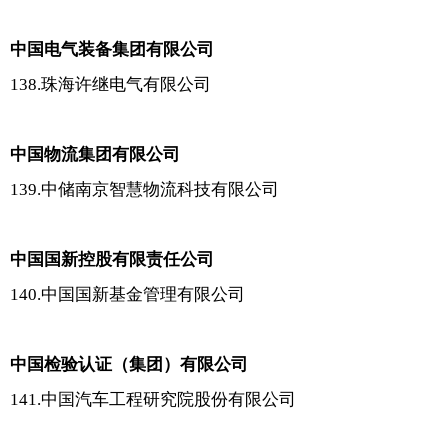
中国电气装备集团有限公司
138.珠海许继电气有限公司
中国物流集团有限公司
139.中储南京智慧物流科技有限公司
中国国新控股有限责任公司
140.中国国新基金管理有限公司
中国检验认证（集团）有限公司
141.中国汽车工程研究院股份有限公司