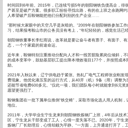
时间回到6年前。2015年，已连续亏损5年的朝阳钢铁负债高企，徘
产甚至是破产方案。很多职工纷纷寻找出路，有的在上班之余跑网约
人希望破产后鞍钢能把他们分配到别的生产企业……
“那时候大家眼中的天空几乎是灰暗的。”2009年在朝阳钢铁参加工
习，结果报考鞍山市的公务员没有考上，“年纪轻轻的，感觉生活已经
朝阳钢铁董事长李红雨说，改革就是要让奋斗者有票子、有面子、有
态，一个个家庭的前途命运。
近年来，鞍钢特别注重推动分配向人才和一线苦脏险累岗位倾斜，不
的成本变革中，鼓励基层职工提出降本增效项目177个，并按照成本降
励。
2021年入秋以来，辽宁供电趋于紧张。热轧厂电气工程师张业刚发
费现象。他优化液压泵的运行方式，从40开（机）9备（用）调整为3
还能节省电费600多元。“仅此一项，我们团队每小时就能拿到6元奖
愿望更强烈了。
鞍钢集团在一批下属单位推倒“铁交椅”，采取市场化选人用人机制
地位。
2011年，大学毕业生宁生龙来到朝阳钢铁炼钢厂上班，4年后从技术
区，宁生龙从干部变成了工人，心情一度失落不已。2020年，宁生
炼钢厂厂长助理后，心情却颇为平静。“一方面，上升通道打开了，