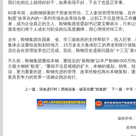
我们在岗位上就得好好干，如果表现不好，下去了也是正常事。
60多年前，由鞍钢探索的干部参加劳动，工人参加管理等经验，在许
制度”改革在内的一系列市场化改革组合拳，让职工不仅是埋头工作
者，成为企业真正的主人。鞍钢集团党委副书记栗宝卿表示，只有让
激发他们将个人成长与职业岗位高度捆绑，用心用情对待工作。
去年，鞍钢集团在国家、省、市三级政府的支持帮助下，投入巨资，
集体企业重组改制划转地方，15万多名大集体职工的养老和医疗保
员社会化管理改革也已完成。至此，鞍钢历史遗留问题在“十三五”基
不久前，鞍钢集团重组本钢，重组后的“新鞍钢”以年产粗钢6300万
方最大钢铁“航母”。“重组不仅是规模的扩大，本钢的规划、销售、
说，更为重要的是，鞍钢先进的管理、改革经验也将向本钢复制，通
更具竞争力的世界一流钢企阔步前行。
上一篇：
深改进行时丨西核设备：破茧化蝶“加速跑”
下一篇：
中车
版权所有：
咨询电