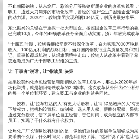
不止朝阳钢铁，从东烧厂、彩涂分厂等鞍钢所属企业的改革实践看，
职工，通过大刀阔斧的市场化改革，曾经的“僵尸企业”“困难企业”
的动力源。2020年，鞍钢集团实现利润134亿元，创历史最好水平。
东北振兴的关键在于重振一批大型国企。按照国企改革三年行动的要求
已完成10项，今年的49项改革任务全面启动实施，预计年底完成改革
“‘十四五’时期，鞍钢将继续坚定不移深化改革，奋力实现7000万吨粗
收入、100亿元利润的战略目标，当好国内钢铁行业高质量发展和东
记、董事长谭成旭说，从艰难困境中走出，鞍钢人从改革中看到了希
变逐渐成为广大干部职工思维的主流。
让“干事者”说话，让“指战员”决策
如果说契约化承包经营是朝阳钢铁的改革1.0版本，那么从2020年起
场化举措，就是朝阳钢铁改革的2.0版本。这次改革从外部为企业松
的每一个单位和环节，建立职工与企业的利益共同体。
——授权。让“拉车扛活的人”有更大话语权，让“听得见炮声的人”
下放权力，把机构设置权、编制权、选人用人权、薪酬分配权、采购
通过充分授权，使下属单位自主经营，责任封闭，成为独立的内部市
员工，实现了干什么就有什么权力。
让焦化厂厂长谭啸没有想到的是，像他们这样的基层单位能够成为采
要采购什么煤，什么时间买，都是我们说了算。”这种“说了算”也让