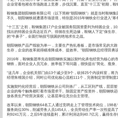
企业背着包袱在市场跑道上竞赛，步伐沉重。直至“十三五”初期，鞍
鞍钢集团朝阳钢铁有限公司（以下简称“朝阳钢铁”）就是当时鞍钢集团
不久，朝阳钢铁就遭遇市场逆境，特别是2015年钢铁全行业进入“寒冬
“十三五”之初，鞍钢集团17户企业被国务院国资委列为特困企业，1
找出的特困企业高达近百户。徘徊在生死边缘，鞍钢人下定“保生存
的“牛鼻子”，全面打响扭亏脱困的绝地求生之战。
朝阳钢铁产品产线较为单一，主要生产热轧卷板，是市场常见的大路
生存，企业的改革就得瞄准降成本、提效率。”朝阳钢铁总经理田勇
2016年，鞍钢集团率先在朝阳钢铁实施以契约化承包经营为核心的
钢铁，面对企业人员冗余、效率低下等问题，很快提出“简化、瘦身、
“这几年，企业机关部门由13个减少至9个，砍掉25个内设科室，将
经理朱维国介绍，同时公司优化核心流程111个，完善制定管理制度
实施契约化经营后，朝阳钢铁从公司到各厂，从工区到产线，层层签
企业的每个触角都盯着市场需求干。除固定资产投资外，朝阳钢铁还
放各类生产经营决策权，让基层单位充分自主管理。
改革以来，朝阳钢铁64名工人通过竞聘走上了管理技术岗位，198
服务岗位30%，削减劳务人员1454人，全员劳动生产率一次性提高了
利9241万元，之后5年连续盈利，累计利润达到40.7亿元，赢得生