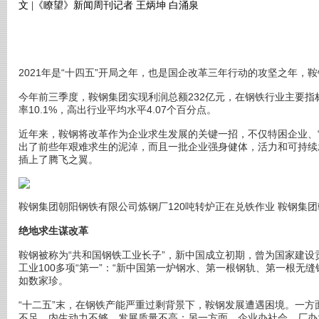
文 |《瞭望》新闻周刊记者 王炳坤 白涌泉
2021年是“十四五”开局之年，也是国企改革三年行动的攻坚之年，
今年前三季度，鞍钢集团实现利润总额232亿元，在钢铁行业主要指
率10.1%，高出行业平均水平4.07个百分点。
近年来，鞍钢将改革作为企业求生发展的关键一招，不仅特困企业、
出了前些年艰难求生的泥淖，而且一批企业强身健体，活力和可持续
插上了腾飞之翼。
鞍钢集团朝阳钢铁有限公司炼钢厂120吨转炉正在兑铁作业 鞍钢集
绝地求生谋改革
鞍钢被称为“共和国钢铁工业长子”，新中国成立初期，曾为国家建
工业100多项“第一”：“新中国第一炉钢水、第一根钢轨、第一根无
如数家珍。
“十二五”末，在钢铁产能严重过剩背景下，鞍钢发展遭遇困境。一
不足、内生动力不够，发展质量不高；另一方面，企业办社会、厂办