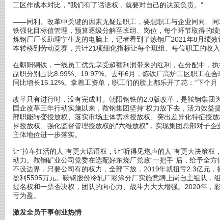
工区作成本对比，“我们有了话语权，就要对自己的决策负责。”
——同利。改革中关键的因素无疑是职工，要想职工与企业同向、同
铁强化目标值管理，预算逐级分解至班组、岗位，每个环节取得的绩
炼钢厂厂长助理宁生龙的电脑上，记者看到了炼钢厂2021年8月绩
本转移到劳动竞赛，共计21项细化指标让每个班组、每位职工的收
在朝阳钢铁，一线员工优先享受超额利润带来的红利，在分配中，执行
副职分别占比8.99%、19.97%。去年6月，炼铁厂高炉工区职工
同比增长15.12%。拿着工资单，职工们的脸上都乐开了花：“下个月
改革只有进行时，没有完成时。朝阳钢铁的2.0版改革，是鞍钢集团
国企改革三年行动实施以来，鞍钢集团坚持“权力放下去，活力效益提起
部职能转变授放权、落实市场主体需求授放权、突出差异化特征授放
界授放权、强化监督管理授放权的“六维放权”，实现集团总部对子企业
主体地位进一步落实。
让“拉车扛活的人”有更大话语权，让“听得见炮声的人”有更大决策
动力。鞍钢矿业公司党委在选配好东烧厂党政“一把手”后，给予全
不设边界，只要公司有的权力，全部下放，2019年就扭亏2.3亿元
盈利5595万元。鞍钢股份冷轧厂彩涂分厂实施竞聘上岗自主组队，
提名权和一票否决权，团队的向心力、战斗力大大增强。2020年，
亏为盈。
激发全员干事创业热情