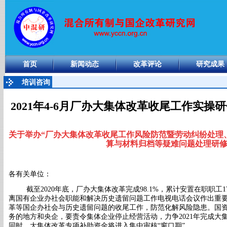
首页
新闻动态
改革评论
研究成果
培训咨询
2021年4-6月厂办大集体改革收尾工作实
关于举办
“厂办大集体改革
收尾工作风险防范暨劳动纠纷处理
算与材料归档
等
疑难
问题处理研
各有关单位：
截至
2020
年底，厂办大集体改革完成
98.1%，累计安置在职职工1
离国有企业办社会职能和解决历史遗留问题工作电视电话会议作出重
革等国企办社会与历史遗留问题的收尾工作，防范化解风险隐患
。
国
务的地方和央企，要责令集体企业停止经营活动，力争2021年完成大
同时，
大集体改革专项补助资金将进入集中审核
“窗口期”。