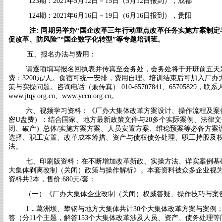
123期：2021年5月12日－15日（5月12日报到），成都
124期：2021年6月16日－19日（6月16日报到），贵阳
注
: 同期另举办
“
国企改革三年行动重点改革任务实施方案制定
促改革、防风险
”“
国企数字化转型
”
等专题培训班。
五、报名办法与费用：
请逐项填写报名回执表并传真至会务处，会务处将于开班前五天
费：
3200元/人。食宿可统一安排，费用自理。培训结束后可加入厂
策与实操问题。咨
询电话（兼传真）
:010-65707841、657058
www.jtqy.org.cn
、
www.yccn.org.cn。
六、视频学习资料：《厂办大集体改革方案设计、操作流程及案例
密U盘费）：
结合国家、地方最新政策文件与
20多个实际案例、法律
闭、破产）总体/实施方案方案、人员安置方案、维稳预案等必备方案
选择、职工安置、改革成本筹措、资产与债权债务处理、职工持股及
法。
七、印刷版资料：在不断增加改革新政、实操方法、详实案例基
大集体剥离改制（关闭）政策与操作解析》。本套资料被众多企业视
资料共2本
，售价
:680元/套：
（一）《厂办大集体企业改制（关闭）权威答疑、操作技巧与案
1
．
葛洲坝、攀钢与
地方大集体共计
30个大
集体改革方案与案例
答（分
11个主题，解答153个大集体改革涉及人员、资产、债务处理
等