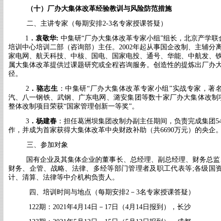
（
十
）
厂办大集体改革经验教训与风险防范措施
二、主讲专家
（每期安排
2-3名专家授课答疑）
1
．
袁敬华
:
中集研
“厂办大集体改革专家小组”组长，北京产学
培训中心培训二部（咨询部）主任。2002年起从事国企改制、主辅分
家电网、航天科技、中核、国电、国家电投、通号、华能、中航发、
属大集体改革提供过课题研究或全程咨询服务。
创造性的提炼出厂办
径。
2
．
骆志生
：中集研
“厂办大集体改革专家小组”实战专家，著
汽、八一钢铁、武钢
、广东电网、潞安集团等数十家厂办大集体改制
整体改制项目荣获
“国家管理创新一等奖”。
3
．
杨建春
：
担任葛洲坝集团改制办副主任期间，负责完成集团
作，并成为首家获得大集体改革中央财政补助（共6690万元）的央企
三、参加对象
国有企业及其集体企业的董事长、总经理、副总经理、财务总监
财务、企管、战略、法律、多经等部门管理者及职工代表等
;各级国
计、清算、法律等中介机构负责人。
四、培训时间与地点
（每期安排
2－3名专家授课答疑）
122期：2021年4月14日－17日（4月14日报到），长沙