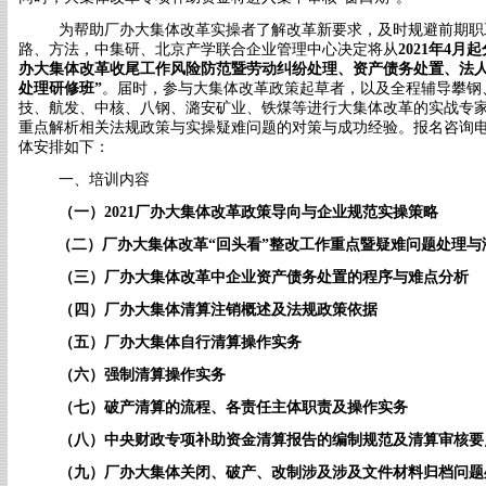
为帮助厂办大集体改革实操者了解改革新要求，及时规避前期职
路、方法，中集研、北京产学联合企业管理中心决定将从
2021年4
办大集体改革收尾工作风险防范暨劳动纠纷处理、资产债务处置、法
处理研修班
”
。届时，参与大集体改革政策起草者，以及全程辅导攀钢
技、航发、中核、八钢、潞安矿业、铁煤等进行大集体改革的实战专
重点解析相关法规政策与实操
疑难问题的对策与成功经验。报名咨询
体安排如下：
一、培训内容
（一）
2021
厂办大集体改革
政策导向与企业规范实操策略
（
二
）
厂办大集体改革
“回头看”整改工作重点暨
疑难问题处理
与
（三）
厂办大集体改革中企业资产
债务
处置
的程序
与难点
分析
（四）
厂办大集体清算注销概述
及
法规政策依据
（
五
）
厂办大集体自行清算操作实务
（
六
）
强制清算操作实务
（
七
）
破产清算
的流程、各责任主体职责及
操作实务
（
八
）
中央财政专项补助资金清算报告
的编制规范及
清算审核要
（
九
）
厂办大集体
关闭、
破产、改制涉及涉及
文件材料归档
问题