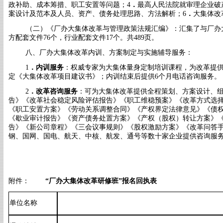
政补助、成本筹措
、职工安置等问题；
4
．
最高人民法院就审理企业破
案设计及范本及
人员、资产、债务处理思路、方法解析；
6
．
大集体
改
（二）《厂办大集体改革与管理政策法规汇编》：汇集了与厂办
方配套文件
76个，行业配套
文件
17个。共489页。
八、厂办大集体改革内训、方案制定与实施辅导服务：
1
．
内训服务
：权威专家为大集体量身定制培训课程，为改革提
定《大集体改革项目建议书》；内训结束后提供6个月电话咨询服务。
2
．
改革咨询
服务
：可为大集体改革提供全程策划、方案设计、
告》《改革社会稳定风险评估报告》《职工维稳预案》《改革方式选择
《职工安置方案》《劳动关系调整合同》《产权界定法律意见》《债权
《歇业审计报告》《资产债务处置方案》《产权（股权）转让方案》
告》《新公司章程》《三会议事规则》《股权激励方案》《改革问答
钢、国网、国电、航天、中核、航发、通号等数十家企业提供咨询服
附件：
“厂办大集体改革研修班”报名回执表
单位名称