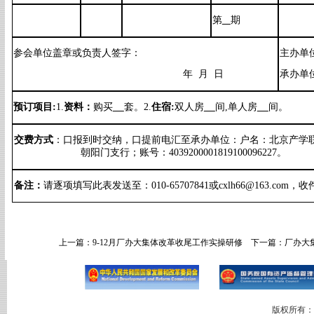
第
期
参会单位盖章或负责人签字：
主办单
年 月 日
承办单
预订项目:
1.
资料：
购买
套。
2.
住宿:
双人房
间,单人房
间
。
交费方式
：
口
报到时交纳，
口
提前电汇至承办单位：
户名：北京产学
朝阳门支行
；
账号：4039200001819100096227。
备注：
请逐项填写此表发送至：010-65707841或
cxlh66
@
163.com
，收
上一篇：
9-12月厂办大集体改革收尾工作实操研修
下一篇：
厂办大
版权所有：