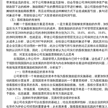
带来现金流的变化，对于公司整体权益无影响，但会导致公司净利润和净资产收
财政部下达的精神，激励期权产生的费用应该尽早进行摊销。该公司股份授予的
摊销所有激励期权费用，而且在明知道这种摊销方式下会造成账面亏损，换句话
对象还不够，而留给该公司广大投资者的却是利润亏损。
（五）股权激励的有效性
判断一个股权激励方案是否有效，一是方案是否能够发挥激励的作用，加快
益应当大于实施股权激励所付出的成本。股权激励的目的在于对管理层实施有效
2001
年至
2006
年的该公司的净利润增长率分别为
21.5%
、
18.6%
、
40.6%
、
19.8%
的净利润增长率，也就是说，即使公司股份的管理层无法让公司保持过去六年来
从成本上分析，该公司
2007
年的利润，全给该公司激励对象还不够，因此其付出
是企业完善公司治理的一种手段，此次公司预亏所引发的热论正反映出在我国这
制的认识尚不完善。因此，公司的投资者认为公司实行的股权激励方案根本起不
四、对某实业股份公司实施股票期权的几点思考
在我国的上市公司中，高级管理人员持股如今已经十分普遍，这也成了上
于现阶段我国国内企业发展的外部环境与内在体制都存在着这样或那样的问题，
有效地发挥股权激励机制的作用，分析如下：
（一）培养有效稳定的资本市场
公司要培育一个有效稳定的资本市场为股权激励提供实施基础，就要加快
动的股权分置改革，是我国资本市场制度建设的一个重要里程碑，它为股权激励
借着股权分置改革的东风，纷纷出台实施股权激励措施。当然，股权分置改革只
为新兴市场，市场发展、结构优化、制度建设和效率提升将是一个长期过程。因
予股份、信息披露、期权股票托管出售等方面的监管。
（二）选择科学的测评指标，完善经营业绩评价体系
该公司在实践中可以在股价的基础上，结合其他测评指标，比如企业的利
化等作为评价公司经营的重要参考；从长期来看，随着股权激励实践的不断深入