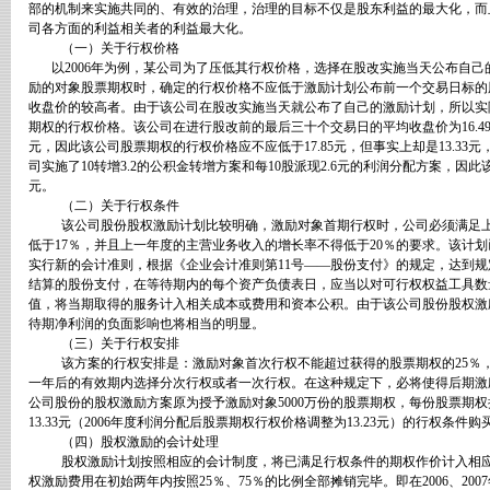
部的机制来实施共同的、有效的治理，治理的目标不仅是股东利益的最大化，而
司各方面的利益相关者的利益最大化。
（一）关于行权价格
以
2006
年为例，某公司为了压低其行权价格，选择在股改实施当天公布自己
励的对象股票期权时，确定的行权价格不应低于激励计划公布前一个交易日标的
收盘价的较高者。由于该公司在股改实施当天就公布了自己的激励计划，所以实
期权的行权价格。该公司在进行股改前的最后三十个交易日的平均收盘价为
16.4
元，因此该公司股票期权的行权价格应不应低于
17.85
元，但事实上却是
13.33
元
司实施了
10
转增
3.2
的公积金转增方案和每
10
股派现
2.6
元的利润分配方案，因此
元。
（二）关于行权条件
该公司股份股权激励计划比较明确，激励对象首期行权时，公司必须满足
低于
17
％，并且上一年度的主营业务收入的增长率不得低于
20
％的要求。该计划
实行新的会计准则，根据《企业会计准则第
11
号——股份支付》的规定，达到规
结算的股份支付，在等待期内的每个资产负债表日，应当以对可行权权益工具数
值，将当期取得的服务计入相关成本或费用和资本公积。由于该公司股份股权激
待期净利润的负面影响也将相当的明显。
（三）关于行权安排
该方案的行权安排是：激励对象首次行权不能超过获得的股票期权的
25
％
一年后的有效期内选择分次行权或者一次行权。在这种规定下，必将使得后期激
公司股份的股权激励方案原为授予激励对象
5000
万份的股票期权，每份股票期权
13.33
元（
2006
年度利润分配后股票期权行权价格调整为
13.23
元）的行权条件购
（四）股权激励的会计处理
股权激励计划按照相应的会计制度，将已满足行权条件的期权作价计入相
权激励费用在初始两年内按照
25
％、
75
％的比例全部摊销完毕。即在
2006
、
2007