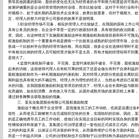
势等其他因素的影响，股价的变化也无法为经营者的水平和努力程度提供可靠的
效测评侧重的是企业经营管理的绝对业绩，而非比较业绩，这对于不同行业和不
对规模小、处于成长期的高新技术企业来说，效果比较显著，但对于规模大、处
定，经理人的努力对提升公司股价的效果不是很明显。
3.
职业经理市场不完备，相应的管理人才比较缺乏。在我国的国有上市公
具有公务员的身份，在企业中享受一定的行政级别待遇，具有很强的政治因素，
变。因此，在这种情况下实施股权激励这种长期激励机制就很容易和和不可预见
权激励机制的另一个重要条件就是拥有一个比较发达成熟的职业经理市场，企业
形成一个比较科学合理的经理市场价格。而在我国，很多企业在选择经理时不是
中有相当比例的经理人员可能经营才能并不是太高，而有才能的经理却得不到重
是很大了。
4.
监督约束机制不健全、不完善。监督约束机制不健全、不完善，股权激
起来的功能，这就使得代理人在有机可乘的情况下还是会做出有利于自身利益的
股权激励机制作为一种长期激励的约束机制，其对经理人的部分奖励是在离职后
期利益也具有很大的不确定性。经理人作为理性的经济人，当然会考虑自己延期
水的问题。在我国股权激励机制监管滞后的情况下，经理人会在长期利益与眼前
化而越轨，如在职消费、灰色收入等方面。从国外成熟市场的发展历程上来看，
通过财务舞弊去获取激励的现象。
三、某实业集团股份有限公司股权激励制度
激励这个概念用于企业管理，是指激发员工的工作动机，也就是说通过各
造性，从而使员工能够努力去完成组织交给的任务，实现组织的目标。因此，某
的是正确地诱导员工的工作动机，使他们在实现企业目标的同时实现自身的需要
性继续保持和发扬下去。某集团公司治理是通过一套包括正式或非正式的、内部
之间的利益关系，以保证公司决策的科学化，从而最终维护公司各方面的利益。
而是一个利益共同体，公司的治理机制也不仅限制于以治理结构为基础的内部治