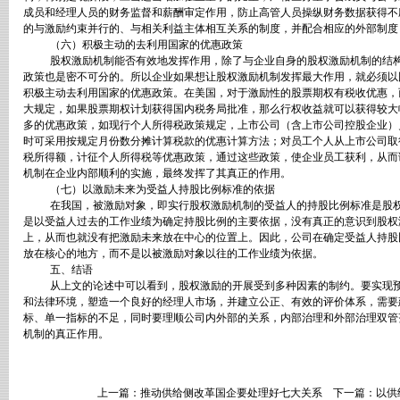
成员和经理人员的财务监督和薪酬审定作用，防止高管人员操纵财务数据获得不
的与激励约束并行的、与相关利益主体相互关系的制度，并配合相应的外部制度
（六）积极主动的去利用国家的优惠政策
股权激励机制能否有效地发挥作用，除了与企业自身的股权激励机制的结
政策也是密不可分的。所以企业如果想让股权激励机制发挥最大作用，就必须以
积极主动去利用国家的优惠政策。在美国，对于激励性的股票期权有税收优惠，
大规定，如果股票期权计划获得国内税务局批准，那么行权收益就可以获得较大
多的优惠政策，如现行个人所得税政策规定，上市公司（含上市公司控股企业）
时可采用按规定月份数分摊计算税款的优惠计算方法；对员工个人从上市公司取
税所得额，计征个人所得税等优惠政策，通过这些政策，使企业员工获利，从而
机制在企业内部顺利的实施，最终发挥了其真正的作用。
（七）以激励未来为受益人持股比例标准的依据
在我国，被激励对象，即实行股权激励机制的受益人的持股比例标准是股
是以受益人过去的工作业绩为确定持股比例的主要依据，没有真正的意识到股权
上，从而也就没有把激励未来放在中心的位置上。因此，公司在确定受益人持股
放在核心的地方，而不是以被激励对象以往的工作业绩为依据。
五、结语
从上文的论述中可以看到，股权激励的开展受到多种因素的制约。要实现
和法律环境，塑造一个良好的经理人市场，并建立公正、有效的评价体系，需要
标、单一指标的不足，同时要理顺公司内外部的关系，内部治理和外部治理双管
机制的真正作用。
上一篇：
推动供给侧改革国企要处理好七大关系
下一篇：
以供