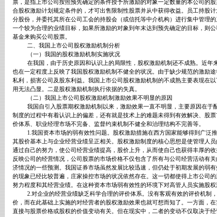
票，是指上市公司按照预先确定的条件授予所激励的对象一定数量的本公司的股
合股权激励计划规定条件的，才可出售限制性股票并从中获得收益。员工持股计
分股份，并委托其所在公司工会的持股会（或信托等中介机构）进行集中管理的
一个较为合理的业绩目标，如果所激励的对象到年末达到预先确定的目标，则公
基金来购买公司股票。
二、我国上市公司股权激励机制分析
（一）我国的股权激励机制实施状况
在我国，由于历史原因和认识上的局限性，股权激励机制还不成熟。近年
也在一定程度上反映了我国股权激励机制不健全的状况。由于缺少规范的激励途
私利，损害公司及股东利益。我国上市公司股权激励机制的不成熟主要表现在以
用无法凸显。二是股权激励机制执行依据的失真。
（二）我国上市公司股权激励机制激励效果不明显的原因
我国自引入股票期权激励机制以来，激励效果一直不明显，主要原因在于
制度的过程中有着认识上的偏差，还有就是技术上的难题未得到有效解决、股票
价体系、职业经理市场不完备、监督约束机制不健全和治理结构不完善等。
1.
我国资本市场的弱有效性问题。股权激励措施在西方国家能够得到广泛
其股价基本上与企业经营业绩呈正相关。股权激励制度的核心思想是使管理人员
通过自己的努力，使公司经营业绩提高，股价上升，从而使自己也获得丰厚的收
反映公司的经营情况，公司股票的市场价格不仅包含了所有与公司经营活动有关
济情况的一些预测。我国证券市场虽然发展比较迅速，但仍处于初期发展的弱有
的现象已经比较普遍，庄家操控市场的状况依然存在。这一切都使得上市公司的
努力程度和其经营业绩。在这种资本市场弱有效性的环境下对高管人员实施股权
2.
对企业的经营业绩缺乏科学合理的评价体系。没有客观有效的评价机制
价，而在此基础上实施的对经营者的股权激励效果也就可想而知了。一方面，在
直接与股票价格或股权的价值变动有关。但在现实中，二者的变动不仅取决于经