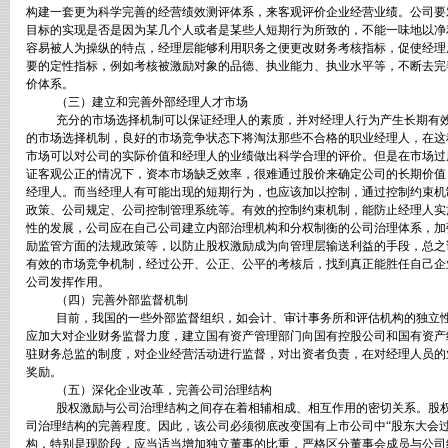
构建一套更为科学完善的经营绩效测评体系，来客观评价企业经营业绩。公司要
目标的实现是否是因为某几个人或者是某些人短期行为所致的，不能一味地以净
容易被人为操纵的特点，经理层能够利用职务之便更改财务考核指标，促使经理
要的定性指标，例如考核被激励对象的品德、执业能力、执业水平等，不断去完
价体系。
（三）建立和完善外部经理人才市场
充分的市场选择机制可以保证经理人的素质，并对经理人行为产生长期有
的市场选择机制，良好的市场竞争状态下将淘汰那些不合格的职业经理人，在这
市场可以对公司的实际价值和经理人的业绩做出科学合理的评价。但是在市场过
证客观公正的情况下，资本市场缺乏效率，很难通过股价来确定公司的长期价值
经理人。而当经理人有可能出现的短期行为，也应该加以控制，通过控制约束机
政策、公司规定、公司控制管理系统等。有效的控制约束机制，能防止经理人实
性的发展，公司应在自己公司建立内部治理机构和分权制衡的公司治理体系，加
励监管方面的法规政策等，以防止股权激励成为向管理层输送利益的手段，总之
有效的市场竞争机制，经过公开、公正、公平的考核后，找到真正能胜任自己企
公司发挥作用。
（四）完善外部监督机制
目前，我国的一些外部监督组织，如会计、审计事务所和评估机构的独立
应加大对企业财务监督力度，建立国有资产管理部门向国有控股公司和国有资产
驻财务总监的制度，对企业经营活动进行监督，对出资者负责，在对经理人员的
奖励。
（五）深化企业改革，完善公司治理结构
股权激励与公司治理结构之间存在着相辅相成、相互作用的密切关系。股
司治理结构的完善程度。因此，该公司必须彻底改变国有上市公司中“股东大会
构，特别是现阶段，应当适当增加独立董事的比重，严格区分董事会成员与公司