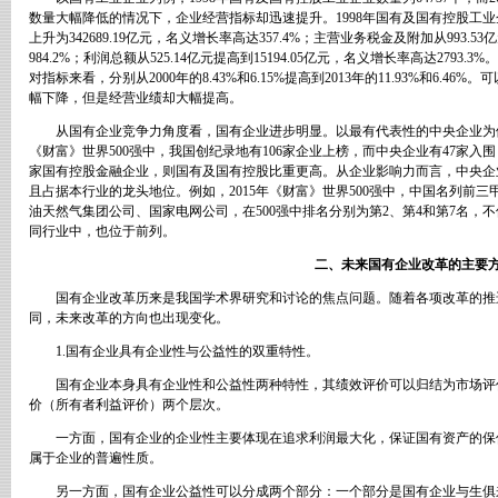
数量大幅降低的情况下，企业经营指标却迅速提升。
1998
年国有及国有控股工业
上升为
342689.19
亿元，名义增长率高达
357.4%
；主营业务税金及附加从
993.53
亿
984.2%
；利润总额从
525.14
亿元提高到
15194.05
亿元，名义增长率高达
2793.3%
。
对指标来看，分别从
2000
年的
8.43%
和
6.15%
提高到
2013
年的
11.93%
和
6.46%
。可
幅下降，但是经营业绩却大幅提高。
从国有企业竞争力角度看，国有企业进步明显。以最有代表性的中央企业为
《财富》世界
500
强中，我国创纪录地有
106
家企业上榜，而中央企业有
47
家入围
家国有控股金融企业，则国有及国有控股比重更高。从企业影响力而言，中央企
且占据本行业的龙头地位。例如，
2015
年《财富》世界
500
强中，中国名列前三
油天然气集团公司、国家电网公司，在
500
强中排名分别为第
2
、第
4
和第
7
名，不
同行业中，也位于前列。
二、未来国有企业改革的主要
国有企业改革历来是我国学术界研究和讨论的焦点问题。随着各项改革的推
同，未来改革的方向也出现变化。
1.
国有企业具有企业性与公益性的双重特性。
国有企业本身具有企业性和公益性两种特性，其绩效评价可以归结为市场评
价（所有者利益评价）两个层次。
一方面，国有企业的企业性主要体现在追求利润最大化，保证国有资产的保
属于企业的普遍性质。
另一方面，国有企业公益性可以分成两个部分：一个部分是国有企业与生俱