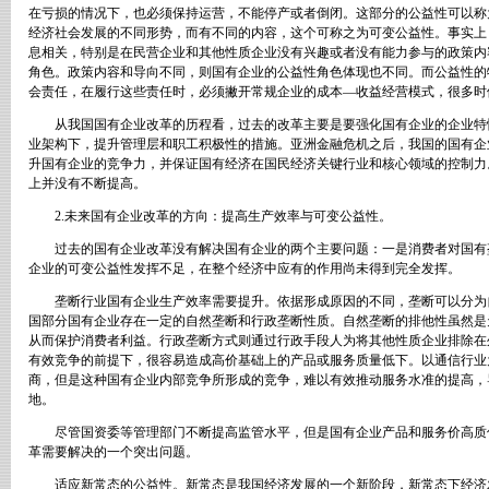
在亏损的情况下，也必须保持运营，不能停产或者倒闭。这部分的公益性可以称
经济社会发展的不同形势，而有不同的内容，这个可称之为可变公益性。事实上
息相关，特别是在民营企业和其他性质企业没有兴趣或者没有能力参与的政策内
角色。政策内容和导向不同，则国有企业的公益性角色体现也不同。而公益性的
会责任，在履行这些责任时，必须撇开常规企业的成本—收益经营模式，很多时
从我国国有企业改革的历程看，过去的改革主要是要强化国有企业的企业特
业架构下，提升管理层和职工积极性的措施。亚洲金融危机之后，我国的国有企
升国有企业的竞争力，并保证国有经济在国民经济关键行业和核心领域的控制力
上并没有不断提高。
2.
未来国有企业改革的方向：提高生产效率与可变公益性。
过去的国有企业改革没有解决国有企业的两个主要问题：一是消费者对国有
企业的可变公益性发挥不足，在整个经济中应有的作用尚未得到完全发挥。
垄断行业国有企业生产效率需要提升。依据形成原因的不同，垄断可以分为
国部分国有企业存在一定的自然垄断和行政垄断性质。自然垄断的排他性虽然是
从而保护消费者利益。行政垄断方式则通过行政手段人为将其他性质企业排除在
有效竞争的前提下，很容易造成高价基础上的产品或服务质量低下。以通信行业
商，但是这种国有企业内部竞争所形成的竞争，难以有效推动服务水准的提高，
地。
尽管国资委等管理部门不断提高监管水平，但是国有企业产品和服务价高质
革需要解决的一个突出问题。
适应新常态的公益性。新常态是我国经济发展的一个新阶段，新常态下经济