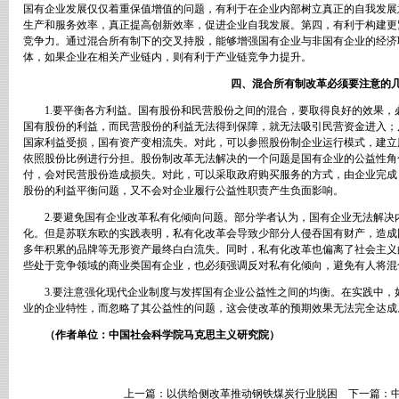
国有企业发展仅仅着重保值增值的问题，有利于在企业内部树立真正的自我发展
生产和服务效率，真正提高创新效率，促进企业自我发展。第四，有利于构建更
竞争力。通过混合所有制下的交叉持股，能够增强国有企业与非国有企业的经济
体，如果企业在相关产业链内，则有利于产业链竞争力提升。
四、混合所有制改革必须要注意的
1.
要平衡各方利益。国有股份和民营股份之间的混合，要取得良好的效果，
国有股份的利益，而民营股份的利益无法得到保障，就无法吸引民营资金进入；
国家利益受损，国有资产变相流失。对此，可以参照股份制企业运行模式，建立
依照股份比例进行分担。股份制改革无法解决的一个问题是国有企业的公益性角
付，会对民营股份造成损失。对此，可以采取政府购买服务的方式，由企业完成
股份的利益平衡问题，又不会对企业履行公益性职责产生负面影响。
2.
要避免国有企业改革私有化倾向问题。部分学者认为，国有企业无法解决
化。但是苏联东欧的实践表明，私有化改革会导致少部分人侵吞国有财产，造成
多年积累的品牌等无形资产最终白白流失。同时，私有化改革也偏离了社会主义
些处于竞争领域的商业类国有企业，也必须强调反对私有化倾向，避免有人将混
3.
要注意强化现代企业制度与发挥国有企业公益性之间的均衡。在实践中，
业的企业特性，而忽略了其公益性的问题，这会使改革的预期效果无法完全达成
（作者单位：中国社会科学院马克思主义研究院）
上一篇：
以供给侧改革推动钢铁煤炭行业脱困
下一篇：