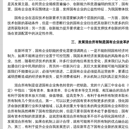
是其发展主题。在民营企业规模普遍偏小、创新能力和意愿偏弱的情况下，国有
置。国有企业改革应围绕这一主题，发挥国有企业的公益性特征，为我国整体技
国有企业在适应技术创新要求方面需要解决两个层面的问题。一方面，国有
技术创新的基础条件，但是一些垄断行业的国有企业往往把其创新行为更多的归
进而获取利润；另一方面，创新能力提升要求建立一个全面支撑技术创新的环境
场在资源配置中的决定性作用。
三、发展混合所有制是国有企业改革的
在新环境下，国有企业职能的变化需要强调两点：一是不能削弱国有经济对
制力。如果不能将这些行业置于可控范围，我国未来经济发展面临的风险将会不
业。当然，随着经济技术的发展，许多行业的地位将发生变化，原来我们认为必
如通信行业中民用的部分，而另外一些新兴行业，其巨大发展潜能可能与国家安
面我们不能僵化认识，必须与时俱进。二是国有企业必须提高运营效率，要通过
减弱垄断造成的经济效率损失，提升消费者福利，并从机制上找到真正提升国企
混合所有制是促进国有企业角色转变的一把钥匙。党的十八届三中全会在《
定》中指出：“国有资本、集体资本、非公有资本等交叉持股、相互融合的混合
有利于国有资本放大功能、保值增值、提高竞争力，有利于各种所有制资本取长
所有制有几个突出优点。第一，可以以更少的国有资本控制更多的资源，强化国
济命脉的重要行业和关键领域，以及承担重大专项任务的商业类国有企业和部分
合所有制虽然稀释了国有控股的比例，但是只要非国有资本处于参股地位，国有
国有资本控制的资源更多。这就意味着混合所有制改革不但不会弱化国有经济，
发展混合所有制，如果在机制上设计合理，就有可能将不同所有制的优点融合起
力。第三，有利于提升企业自我发展意识，适应新常态下国有企业新的发展定位