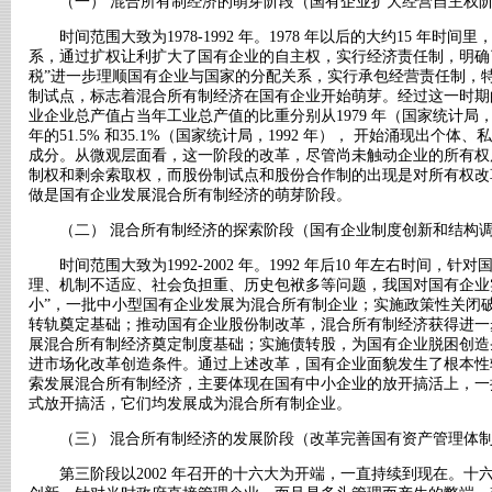
（一） 混合所有制经济的萌芽阶段（国有企业扩大经营自主权
时间范围大致为1978-1992 年。1978 年以后的大约15 年时
系，通过扩权让利扩大了国有企业的自主权，实行经济责任制，明确
税”进一步理顺国有企业与国家的分配关系，实行承包经营责任制，特别
制试点，标志着混合所有制经济在国有企业开始萌芽。经过这一时期
业企业总产值占当年工业总产值的比重分别从1979 年（国家统计局，1980 
年的51.5% 和35.1%（国家统计局，1992 年）， 开始涌现出
成分。从微观层面看，这一阶段的改革，尽管尚未触动企业的所有权
制权和剩余索取权，而股份制试点和股份合作制的出现是对所有权改
做是国有企业发展混合所有制经济的萌芽阶段。
（二） 混合所有制经济的探索阶段（国有企业制度创新和结构调
时间范围大致为1992-2002 年。1992 年后10 年左右时间，
理、机制不适应、社会负担重、历史包袱多等问题，我国对国有企业
小”，一批中小型国有企业发展为混合所有制企业；实施政策性关闭
转轨奠定基础；推动国有企业股份制改革，混合所有制经济获得进一
展混合所有制经济奠定制度基础；实施债转股，为国有企业脱困创造
进市场化改革创造条件。通过上述改革，国有企业面貌发生了根本性
索发展混合所有制经济，主要体现在国有中小企业的放开搞活上，一
式放开搞活，它们均发展成为混合所有制企业。
（三） 混合所有制经济的发展阶段（改革完善国有资产管理体制
第三阶段以2002 年召开的十六大为开端，一直持续到现在。十