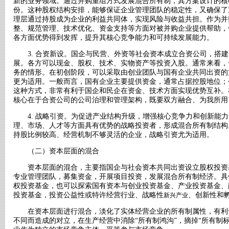
新的业务领域。通过并购重组方式发展混合所有制，其方案设计的核
份。这种股权结构安排，能够保证企业管理团队的稳定性，又确保了
理层通过持股成为企业的利益共同体，实现风险与收益共担。作为并
整、规范管理、技术优化、资金支持等方面对被并购企业提供帮助，
各方面优势得到发挥，提升其核心竞争能力和可持续发展能力。
3. 合资新设。国企与民营、外资等社会资本成立合资公司，搭建
展。各方可以现金、股权、技术、实物资产等投资入股。通常来看，
务的情形。在初创阶段，可以采取由创业团队与国有企业共同出资的
更为适用。一般而言，国有企业主要提供资金，通常占据控股地位；
这种方式，非常有利于国企和民企在资金、技术方面实现优势互补。
核心在于合资公司的公司治理和管理架构，既要双方融合、为我所用
4. 战略引资。为促进产业结构升级，增强核心竞争力和创新能力
理、市场、人才等方面具有优势的战略投资者，形成混合所有制结构
持股比例较高、经营机制不够灵活的企业，战略引资尤为适用。
（二）资本层面的混合
资本层面的混合，主要指国企与社会资本共同出资设立股权投资
专业管理团队，募集资金，开展项目投资，发展混合所有制经济。具
权投资基金，也可以探索国有资本与创业投资基金、产业投资基金、
投资基金，投资公益性或特许经营行业、战略性
、创新性和
新兴产业
在资本层面进行混合，淡化了实体经营企业的所有制属性，有利
不同而造成的对立，在生产经营中消除“所有制鸿沟”，摘掉“所有制