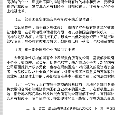
同功能的企业，应提出不同的推进混合所有制的标准和要求，要积极
推进产权改革，发展混合所有制经济；对规模较大、业务多元的企业
上推进改革。
（三）部分国企实施混合所有制改革缺乏整体设计
实际操作中，由于缺乏整体设计，影响了混合所有制改革的效果
征性参股，在公司治理中话语权有限，难以改善国企的体制机制；二
同样缺乏话语权，大都回报不好，形成一批低效无效资产；三是层层
部投资者，母公司管控难度较大，战略难以往下落实，包袱都留在集
（四）相当部分国有企业的吸引力不够
大量竞争性领域的国有企业发展混合所有制经济，需要解决吸引
小企业，效益差、冗员多、历史包袱重，缺乏市场竞争力，对非国有
公司层面推行产权多元化，也存在现实困难：对拟进入的投资者资金
者；效益较差以及社会负担较重的，外部投资者不愿意参与整体改制
营业务已经整体上市的，外部投资者基本不愿意再在母公司层面实施
（五）一定程度上存在急于求成的倾向目前，各地区各部门各单
将发展混合所有制经济作为国有企业改革的重点之一。在积极推进的
题。部分地区部门单位对发展混合所有制经济理解不全面，盲目攀比
合所有制改革、资产证券化，提出硬性的量化指标，存在为混合而混
上一篇：
曹立：混合所有制经济的特征及其意义
下一篇：
中国