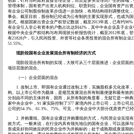
创新，针对当时政府直接管理企业，而且是多头管理而产生的弊端，
管理体制，国有资产出资人机构到位、职责到位，企业国有资产出资
有企业公司制股份制改革步伐进一步加快，布局结构得到调整优化，
事会。截至目前，股份制已经成为公有制的主要实现形式，也成为国
形式。根据国家出资企业产权登记数据，截至2013年底，已有约90
有企业引入非公有资本的户数占比达到42%，其中中央企业及子企业
根据中央企业产权结构与布局现状分析报告统计，截至2012年底，
有21828户，引入民间投资、外资等社会各类投资的混合所有制企业2322
51.55%。
现阶段国有企业发展混合所有制经济的方式
现阶段混合所有制的实现，大致可从三个层面推进：企业层面的
项目层面的混合。
（一）企业层面的混合
1. 改制上市。即国有企业通过改制上市，实施股权多元化改革，
构。以上市公司作为载体，是规范发展混合所有制最便捷和最有效的
分别由不同的主体持有，因而，从所有制的角度看，无疑它是一种典型的
家中央企业中，91 家实际控制了377 家境内外上市公司，上市公
公司的54.3%、61.3%、75%。可见，中央企业中大部分优质资产
2. 并购重组。国有企业通过并购重组的方式，与民营企业实现有
效方式。一般来说，在行业内具有领先地位的国有企业，可以选择与
形成良好协同效应的民营企业作为并购标的；处于成熟期或衰退期的