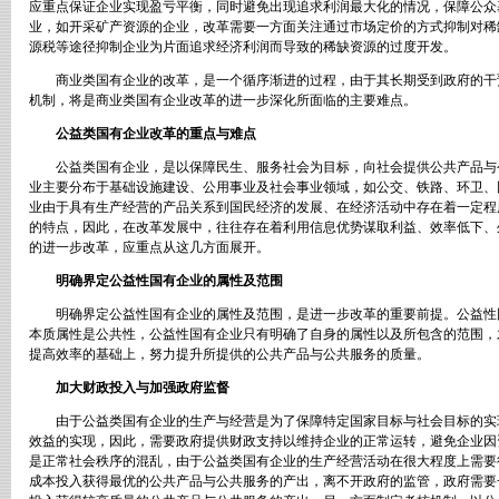
应重点保证企业实现盈亏平衡，同时避免出现追求利润最大化的情况，保障公众
业，如开采矿产资源的企业，改革需要一方面关注通过市场定价的方式抑制对稀
源税等途径抑制企业为片面追求经济利润而导致的稀缺资源的过度开发。
商业类国有企业的改革，是一个循序渐进的过程，由于其长期受到政府的干
机制，将是商业类国有企业改革的进一步深化所面临的主要难点。
公益类国有企业改革的重点与难点
公益类国有企业，是以保障民生、服务社会为目标，向社会提供公共产品与
业主要分布于基础设施建设、
公用事业
及社会事业领域，如公交、铁路、环卫、
业由于具有生产经营的产品关系到国民经济的发展、在经济活动中存在着一定程
的特点，因此，在改革发展中，往往存在着利用信息优势谋取利益、效率低下、
的进一步改革，应重点从这几方面展开。
明确界定公益性国有企业的属性及范围
明确界定公益性国有企业的属性及范围，是进一步改革的重要前提。公益性
本质属性是公共性，公益性国有企业只有明确了自身的属性以及所包含的范围，
提高效率的基础上，努力提升所提供的公共产品与公共服务的质量。
加大财政投入与加强政府监督
由于公益类国有企业的生产与经营是为了保障特定国家目标与社会目标的实
效益的实现，因此，需要政府提供财政支持以维持企业的正常运转，避免企业因
是正常社会秩序的混乱，由于公益类国有企业的生产经营活动在很大程度上需要
成本投入获得最优的公共产品与公共服务的产出，离不开政府的监管，政府需要