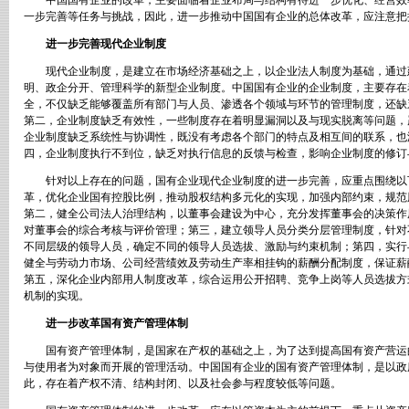
中国国有企业的改革，主要面临着企业布局与结构有待进一步优化、经营效
一步完善等任务与挑战，因此，进一步推动中国国有企业的总体改革，应注意把
进一步完善现代企业制度
现代企业制度，是建立在市场经济基础之上，以企业法人制度为基础，通过
明、政企分开、管理科学的新型企业制度。中国国有企业的企业制度，主要存在
全，不仅缺乏能够覆盖所有部门与人员、渗透各个领域与环节的管理制度，还缺
第二，企业制度缺乏有效性，一些制度存在着明显漏洞以及与现实脱离等问题，
企业制度缺乏系统性与协调性，既没有考虑各个部门的特点及相互间的联系，也
四，企业制度执行不到位，缺乏对执行信息的反馈与检查，影响企业制度的修订
针对以上存在的问题，国有企业现代企业制度的进一步完善，应重点围绕以
革，优化企业国有控股比例，推动股权结构多元化的实现，加强内部约束，规范
第二，健全公司法人治理结构，以董事会建设为中心，充分发挥董事会的决策作
对董事会的综合考核与评价管理；第三，建立领导人员分类分层管理制度，针对
不同层级的领导人员，确定不同的领导人员选拔、激励与约束机制；第四，实行
健全与劳动力市场、公司经营绩效及劳动生产率相挂钩的薪酬分配制度，保证薪
第五，深化企业内部用人制度改革，综合运用公开招聘、竞争上岗等人员选拔方
机制的实现。
进一步改革国有资产管理体制
国有资产管理体制，是国家在产权的基础之上，为了达到提高国有资产营运
与使用者为对象而开展的管理活动。中国国有企业的国有资产管理体制，是以政
此，存在着产权不清、结构封闭、以及社会参与程度较低等问题。