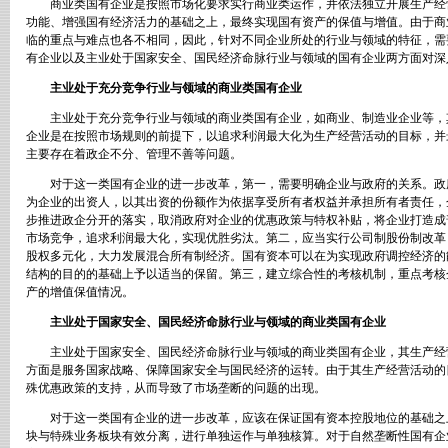
商业类国有企业是按照市场化要求实行商业类运作，并依法独立开展生产经
功能、增强国有经济活力的基础之上，最终实现国有资产的保值与增值。由于商
临的重点与难点也各不相同，因此，针对不同企业所处的行业与领域的特征，需
有企业以及主业处于国家安全、国民经济命脉行业与领域的国有企业两方面对深
主业处于充分竞争行业与领域的商业类国有企业
主业处于充分竞争行业与领域的商业类国有企业，如商业、制造业企业等，
企业是在按照市场规则的前提下，以追求利润最大化为生产经营活动的目标，并
主要存在着政企不分、管理不善等问题。
对于这一类国有企业的进一步改革，第一，需要明确企业与政府的关系。政
为企业的出资人，以其出资的份额作为依据享受所有者权益并承担所有者责任，
步推进政企分开的落实，取消政府对企业的优惠政策与特权补贴，将企业打造成
市场竞争，追求利润最大化，实现优胜劣汰。第二，应当实行公司制股份制改革
股权多元化，大力发展混合所有制经济。国有资本可以在为实现政府调控经济的
结构的目的的基础上予以适当的保留。第三，建立综合性的考核机制，重点考核
产的增值保值情况。
主业处于国家安全、国民经济命脉行业与领域的商业类国有企业
主业处于国家安全、国民经济命脉行业与领域的商业类国有企业，其生产经
方面是服务国家战略、保障国家安全与国民经济的运转。由于其生产经营活动的
殊优惠政策的支持，从而导致了市场垄断的问题的出现。
对于这一类国有企业的进一步改革，应该在保证国有资本控股地位的基础之
块与特殊业务板块有效分离，进行单独运作与单独核算。对于自然垄断性国有企