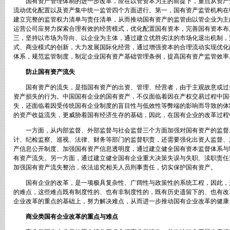
国有资产管理体制的进一步改革，应在以管资本为主的前提下，重点从资产
流动优化配置以及资产集中统一监管四个方面进行。第一，国有资产监管机构在
建立完整的监管权力清单与责任清单，从而推动国有资产的监管由以管企业为主
运营公司应努力探索合理有效的经营模式，优化配置国有资本，完善国有资本布
三，坚持以市场为导向、以企业为主体，通过建立优胜劣汰的市场化退出机制，
式、商业模式的创新，大力发展国际化经营，通过增强资本的合理流动实现优化
体系，规范监管制度，制定企业国有资产基础管理条例，提高国有资产监管效率
防止国有资产流失
国有资产的流失，是指国有资产的出资、管理、经营者，由于主观故意或过
资产损失的行为。中国国有企业的国有资产，不仅面临着因在产权交易过程中国
失，还面临着因受传统国有企业制度的盲目性与低效性等弊端的影响而导致的体
的资产收益流失，更威胁着国有经济生存的基础，因此，在国有企业的改革过程
一方面，从内部监督、外部监督与社会监督三个方面加强对国有资产的监督
计、纪检监察、巡视、法律、财务等部门的监督职责，还需要强化出资人监督、
产信息公开制度、加强国有资产信息透明度，通过建立健全国有资本监督体系与
有资产流失。另一方面，通过建立健全国有企业重大决策失误与失职、渎职责任
加强国有资产流失整治，依法追究相关人员刑事责任，切实保护国有资产。
国有企业的改革，是一项极具复杂性、广阔性与政策性的系统工程，因此，
的难点，这些难点既有制度性的、也有非制度性的，既有历史遗留下的、也有改
企业改革的重点的基础上，努力解决难点，从而进一步推动国有企业改革的健康
商业类国有企业改革的重点与难点