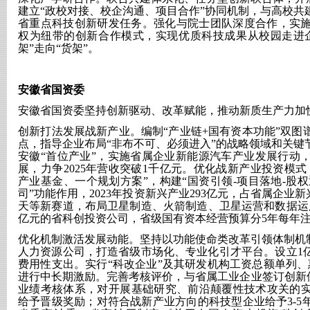
建立“政校对接、校企沟通、项目合作”协同机制，与高校共建
省重点科技创新研发任务。强化与院士团队深度合作，实施以
权为纽带的创新合作模式，实现优质科技成果从校园走进
架”走向“货架”。
安徽省国资委
安徽省国资委坚持创新驱动、改革赋能，推动新质生产力加
创新打法发展战新产业。编制
“产业链+国有资本功能”双
点，指导企业布局“非布不可、必须进入”的战略领域和关键
安徽“首位产业”，实施省属企业新能源汽车产业发展行动
展，力争2025年营收突破1千亿元。优化战新产业投资模
产业基金、一个规划方案”，构建“国资引领-项目落地-股权
司”功能作用，2023年投资新兴产业293亿元，占省属企业
天等新赛道，布局卫星制造、火箭制造、卫星运营和数据运用
亿元的省科创投资公司，省级国有资本经营预算分5年每年注
优化机制激活发展动能。坚持以功能使命类改革引领体制机
人力资源公司，打造省级市场化、专业化引才平台。设立1
费用性支出。实行“科改企业”及其研发机构工资总额单列、惠
进行中长期激励。完善考核评价，与省属工业企业签订创新使
业绩考核体系，对开展基础研究、前沿颠覆性技术攻关的
给予晋级奖励；对符合战新产业方向的科技型企业给予3-5