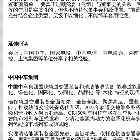
置事项清单”，要真正理顺党委（党组）与董事会的关系，
挥的作用是实质性的，但也不能替代董事会和经理层。“前置
充分结合企业类型、层级予以细化，不能简单套用照搬。
延伸阅读
会上，中国中车、国家电投、中国电信、中电海康、湖南
控、上汽集团等单位分享了相关经验。
中国中车集团
中国中车集团围绕轨道交通装备和清洁能源装备
“双赛道双
化、绿色化、国际化、协同化、品牌化”等“六化”特征的现
确保轨道交通装备全面领先、全链领跑。聚焦高速、重载
向，推动轨道交通装备迭代升级。
2023年轨道交通装备
额和营业收入创历史新高。CR450动车组样车将在三季度下线
智能市域列车正式发布，以清洁能源为动力的谱系化机车
列氢能源市域列车成功试跑。
实现清洁能源装备全面先进、全链领先。依托在轨道交通
备、新能源商用车等为代表的清洁能源装备，构建起器件