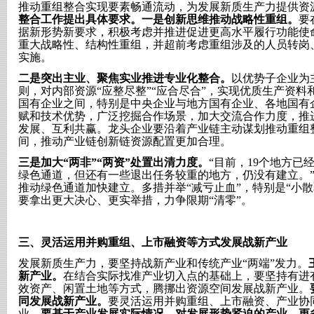
推动重组整合实现要素畅通流动，为发展新质生产力提供资
整合工作提出具体要求。一是创新思维推动战略性重组。
要
据新形势新要求，积极考虑并推进促进更高水平履行功能使
重大战略性、结构性重组，并超前考虑重组涉及的人员转岗
实施。
二是突出主业、聚焦实业推进专业化整合。
以优势子企业为
则，对内部资源“应整尽整”“应合尽合”，实现优质生产资
国有企业之间，特别是中央企业与地方国有企业、各地国有
赋和技术优势，广泛挖掘合作场景，加大交流合作力度，推
发展、互利共赢。龙头企业要沿着产业链主动谋划推动重组
间，推动产业链创新链资源配置更加合理。
三是加大
“两非”“两资”处置出清力度。
“目前，19个地方已经
绿色通道，但还有一些退出任务较重的地方，仍没有建立。
推动绿色通道加快建立。多措并举“减亏止血”，特别是“小
要拿出更大决心、更实举措，力争限期“清零”。
三、
灵活运用并购重组、上市融资等方式发展战新产业
发展新质生产力，要坚持战新产业和传统产业
“两端”发力。
新产业。
在结合实际找准产业切入点的基础上，要坚持有进
效资产、闲置土地等方式，腾挪出资源空间发展战新产业。
同发展战新产业。
要灵活运用并购重组、上市融资、产业协
业。
要基于产业发展实际情况，对发展形势紧迫的产业，更