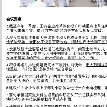
会议要点
1.
截至今年一季度，国有企业改革深化提升行动重点改革任
产业和未来产业、提升自主创新能力等方面实现多点突破。
2.
深入实施制造业重大技术改造和大规模设备更新工程，加
快节能降碳、老旧化工设备更新改造、清洁生产改造和工艺
3.
发展战新产业要通过盘活低效无效资产、闲置土地等方式
资本协同发展，
要灵活运用并购重组、上市融资等方式，
发展形势紧迫的产业，要做好融合并购重组后的工作。
4.
积极考虑并推进促进更高水平履行功能使命、
更大范围提
性重组。内部资源
“应整尽整”“应合尽合”。
5.
目前
19个地方已经建立了“两非”“两资”处置多部门联动绿
拿出更大决心、更实举措，力争限期“清零”。
6.
建议相关企业今年上半年对创新体系进行一次全面梳理、
7.
要对承担国家重大科技项目的科研团队工资总额实行单列
快推动职务科技成果赋权改革试点扩面。
8.
任期制和契约化管理要在经理层成员已经全面推行的基础