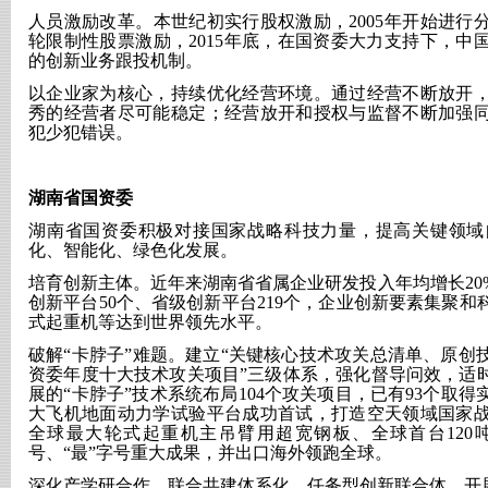
人员激励改革。本世纪初实行股权激励，
2005年开始进
轮限制性股票激励，2015年底，在国资委大力支持下，中
的创新业务跟投机制。
以企业家为核心，持续优化经营环境。通过经营不断放开
秀的经营者尽可能稳定；经营放开和授权与监督不断加强
犯少犯错误。
湖南省国资委
湖南省国资委积极对接国家战略科技力量，提高关键领域
化、智能化、绿色化发展。
培育创新主体。近年来湖南省省属企业研发投入年均增长
2
创新平台50个、省级创新平台219个，企业创新要素集聚
式起重机等达到世界领先水平。
破解
“卡脖子”难题。建立“关键核心技术攻关总清单、原创
资委年度十大技术攻关项目”三级体系，强化督导问效，适时
展的“卡脖子”技术系统布局104个攻关项目，已有93个取
大飞机地面动力学试验平台成功首试，打造空天领域国家
全球最大轮式起重机主吊臂用超宽钢板、全球首台120
号、“最”字号重大成果，并出口海外领跑全球。
深化产学研合作。联合共建体系化、任务型创新联合体，开