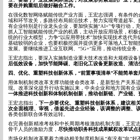
要在并购重组后做好融合工作。
在强化数智网络赋能传统产业方面，王宏志强调，有条件的
域和环节攻关，多路径布局前沿技术，努力实现弯道超车、
有企业特别是行业龙头企业，要加快实施
“AI+”专项行动
抓人工智能赋能传统产业的机遇，主动开放应用场景，积极
统的行业大模型，力争“以应用带技术”加快实现技术迭代升
基础较弱的企业，也要积极挖掘并提供更多可落地人工智能
发展。要继续推进工业互联网、“5G+”应用，推动传统业务
王宏志指出，要深入实施制造业重大技术改造和大规模设备
后低效设备，加快节能降碳、老旧化工设备更新改造、清洁
四、
优化、重塑科技创新体系，
“前置事项清单”不能简单套
用体制机制类改革支撑功能使命类改革，是新型生产关系
现。改革深化提升行动实施以来，中央企业和地方国有企
一体推进科技创新和体制机制创新，推动创新链、产业链、
王宏志指出，
下一步要优化、重塑科技创新体系，建议相
次全面梳理、审视，借鉴先进企业经验，该调整的调整、
各类创新联合体有效运转。
在完善创新精准考核和中长周期考核激励机制方面，王宏
骨干人员的激励力度，
尽快推动职务科技成果赋权改革试点
市场化机制改革要着力推动相关制度机制从
“有没有”向“好