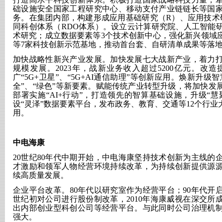
础设施安全国家工程研究中心、移动支付产业链链长等国
务。在集团内部，构建形成应用基础研究（
R）、应用技术
同科创体系（RDO体系）。设立云计算研究院、人工智能
术研究；成立数据要素等3个技术创新中心，强化新兴领域
等7家科技创新示范基地，推动首台套、自研清单成果等落
加快战略性新兴产业发展。加快发展七大战新产业，着力
规模发展。
2023年，战新业务收入超过5200亿元。
广“5G+卫星”、“5G+AI通信助理”等创新应用。焕新升级
全”、“绿色”等新要素。赋能传统产业转型升级，将加快发
部署实施“AI+行动”，打造领先的智算基础设施，升级“慧
设“灵泽”数据要素平台，发布政务、教育、交通等12个行
用。
中电海康
20世纪80年代中期开始，中电海康坚持技术创新为主线的
才激励和领军人物经营环境持续改革，为持续创新提供源
续高质量发展。
企业平台改革。
80年代以研究室作为经营平台；90年代
世纪初对公司进行股份制改革，2010年海康威视在深交所
出内部创业型科创公司等经营平台。与此同时公司治理机
强大。