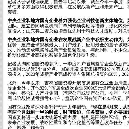
记者从会议现场获悉，自去年启动以来，截至今年一季度，
革任务多方面取得积极进展，在发展战新产业和未来产业、
突破。
中央企业和地方国有企业着力强化企业科技创新主体地位。
团队、建立协同研发机制并单列专项奖励等措施，强化内外
复投入；山东将工资总额增量优先用于科技人才激励，对关
中央企业和地方国有企业在发展战新产业中积极主动作为。
优势，建成全球规模最大、用户最多、应用最全的量子城域
式，推动集成电路等战新产业集聚发展。与此同时，不少企
推动传统产业高端化智能化绿色化转型升级。
记者从湖南省国资委获悉，一季度
21户省属监管企业战新产
比重同比提升3个百分点。国家开发投资集团有限公司有关
源投入，2023年战新产业完成投资占集团总投资的58%，2
此外，今年以来，吉林省国资委开展省属国有企业全面清查
等企业外，其他
829户省属全级次企业6000亿元资产全部
脱钩，整合进入产业集团、运营公司或资产公司。今年一季度
完成阶段性减亏扭亏434户，盘活企业国有资产448.7亿元、回
国有企业改革深化提升行动于去年启动。
“现在是4月末，
有两个月就到一半的时点，时间紧迫、任务繁重，务必要加
国资委将进一步加大统筹协调力度，特别是围绕跨区域、多
未来产业发展、战略性重组和专业化整合等重点改革任务，
台，增强工作合力。