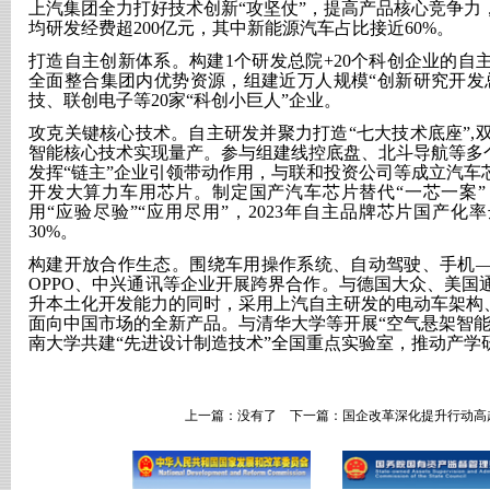
上汽集团全力打好技术创新
“攻坚仗”，提高产品核心竞争
均研发经费超200亿元，其中新能源汽车占比接近60%。
打造自主创新体系。构建
1个研发总院+20个科创企业的
全面整合集团内优势资源，组建近万人规模“创新研究开发
技、联创电子等20家“科创小巨人”企业。
攻克关键核心技术。自主研发并聚力打造
“七大技术底座”,
智能核心技术实现量产。参与组建线控底盘、北斗导航等多个
发挥“链主”企业引领带动作用，与联和投资公司等成立汽车
开发大算力车用芯片。制定国产汽车芯片替代“一芯一案
用“应验尽验”“应用尽用”，2023年自主品牌芯片国产化
30%。
构建开放合作生态。围绕车用操作系统、自动驾驶、手机
OPPO、中兴通讯等企业开展跨界合作。与德国大众、美国
升本土化开发能力的同时，采用上汽自主研发的电动车架构、
面向中国市场的全新产品。与清华大学等开展“空气悬架智能
南大学共建“先进设计制造技术”全国重点实验室，推动产学
上一篇：没有了 下一篇：
国企改革深化提升行动高