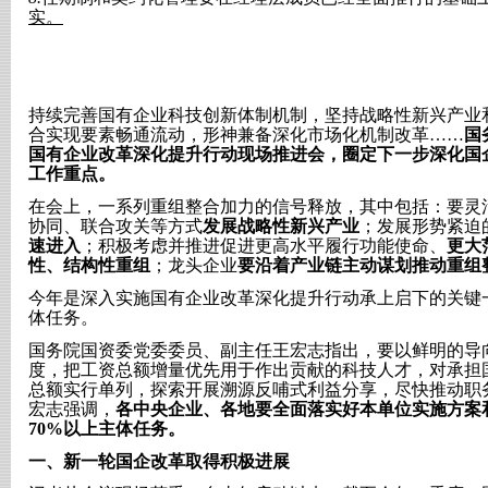
实。
持续完善国有企业科技创新体制机制，坚持战略性新兴产业
合实现要素畅通流动，形神兼备深化市场化机制改革……
国
国有企业改革深化提升行动现场推进会，圈定下一步深化国
工作重点。
在会上，一系列重组整合加力的信号释放，其中包括：要灵
协同、联合攻关等方式
发展战略性新兴产业
；发展形势紧迫
速进入
；积极考虑并推进促进更高水平履行功能使命、
更大
性、结构性重组
；龙头企业
要沿着产业链主动谋划推动重组
今年是深入实施国有企业改革深化提升行动承上启下的关键
体任务。
国务院国资委党委委员、副主任王宏志指出，要以鲜明的导
度，把工资总额增量优先用于作出贡献的科技人才，对承担
总额实行单列，探索开展溯源反哺式利益分享，尽快推动职
宏志强调，
各中央企业、各地要全面落实好本单位实施方案
70%以上主体任务。
一、
新一轮国企改革取得积极进展