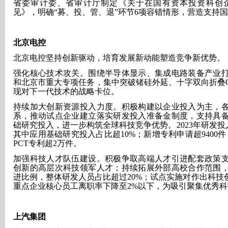
省委审计委、省审计厅制定《关于在国有资本投资科创
见》，明确“募、投、管、退”环节6项容错情形，营造支持
北京电控
北京电控坚持创新驱动，培育发展新动能塑造竞争新优势。
强化核心技术攻关。围绕半导体显示、集成电路装备产业
和北京市重大专项任务，集中突破锗硅外延、十字双向折叠
现对下一代技术的战略卡位。
持续加大创新资源投入力度。积极构建以企业投入为主，
系，推动试点企业建立落实研发投入准备金制度，支持具
础研究投入，进一步构筑全球科技竞争优势。
2023年研发
其中应用基础研究投入占比超10%；新增专利申请超9400
PCT专利超2万件。
加强科技人才队伍建设。积极争取高端人才引进配套政策
创新的高层次科技领军人才；持续拓展外部高校合作范围
进比例，整体研发人员占比超过
20%；试点实施对作出科
重点企业核心员工离职率下降至2%以下，为吸引聚集优秀
上汽集团