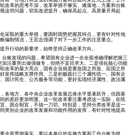
轮改革的思考不深，改革举措不够实、难落地，方案和台账
视这些问题，切实改进提升，确保高起点、高质量开局起
化采取的重大举措，要因时因势把握其特点，更有针对性地
账编制情况，王宏志强调了对下一步工作的注意要点。
提升行动的新要求，始终坚持正确改革方向。
、台账发现的问题，希望国有企业进一步全面准确理解把握三
更加注重突出做强做专，但绝不盲目求大。二是强化核心功能
轮改革的最大亮点，国有企业就是要急国之所急、应国之所
好发挥战略支撑作用。三是积极践行三个属性统一。国有企
、国计民生、公共服务等功能，更好实现经济属性、政治属
，各地方、各中央企业改革发展总体水平显著跃升，但因基
间的差距更加明显。这一轮改革要注重考虑这一实际，在统
宜、因企制宜，不搞一刀切。特别是，坚持分类改革是这一
同类别企业的改革发展和功能作用的发挥，有针对性地提高
要全面贯彻落实，要以本单位的实施方案和工作台账为抓