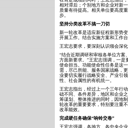
相对滞后；个别地方和企业对新一
质量有待提高。相关单位要高度重
步。
坚持分类改革不搞一刀切
新一轮改革是适应新征程新形势变
开展工作。结合实施方案和工作台
王宏志要求，要深刻认识领会深化
“结合近期调研和审核各单位方案
方面新要求。”王宏志强调，一是
使命担当。功能使命性任务是这一
需，尽己所能、服务国家战略，更
业要切实履行战略安全、产业引领
性、社会属性的有机统一。
王宏志指出，经过上一个三年行动
础不同、条件差异，地区和企业之
筹谋划、整体推进的同时，因地制
轮改革的重要要求，特别要注重不
改革能效。
完成硬任务确保“响铃交卷”
王宏志强调，各地方、各中央企业