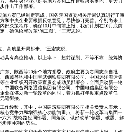
方、各中央企业抓好实施方案和工作台账落实落地，更大力
步作出工作部署。
实施方案已经制定完成，国务院国资委相关厅局认真进行了审
方和中央企业要根据反馈意见，尽快修订完善。个别尚未上
内部决策程序，确保10月中旬前上报，我们计划在10月底前
定，确保绘就改革‘施工图’。”王宏志说。
点、高质量开局起步。”王宏志说。
动具有高位推动、以上率下；超前谋划、不等不靠；统筹协
广东、陕西等20余个地方党委、政府主要负责同志亲自批
、西藏等地和中国宝武钢铁集团有限公司、中国远洋海运集
等企业组织召开政策宣贯会或动员部署会，全面启动新一轮
、中国联合网络通信集团有限公司、中国电信集团有限公
企业在谋划新一轮改革的同时，着力抓好年度重点改革任
无缝衔接。
工作经验，其中，中国建筑集团有限公司相关负责人表示，
核心竞争力和增强核心功能为重点，将新一轮改革与集团一
一六六”战略路径同部署、同落实，做好改革“领题、破题、解
起步即冲刺的势头。
目前一些地方和企业的实施方案和台账尚未正式上报，工作