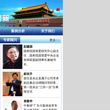
案例分析
关于我们
专家顾问
彭建国
国务院国资委研究中心副主
任，国务院国资委中央企业
智库联盟副理事长兼秘书
长。
郝东升
曾任某央企直属子公司常务
副总兼总法律顾问等职务，
第一批央企“三供一业”分离
移交试
袁敬华
中集研“厂办大集体改革专