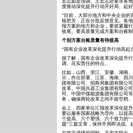
宏志如是强调。王宏志还要求各地
度推动深化提升行动开好局、起好
“目前，大部分地方和中央企业的
核把关，正在分批反馈意见。各地
报方案的地方和企业，要抓紧履行
收尾。要高质量完成方案和台账制
个别方案台账质量有待提高
“国有企业改革深化提升行动高起
据了解，国有企业改革深化提升行
调、压实责任的特点。
比如，山西、浙江、安徽、湖南、
示，作出部署。江苏、海南、四川
团有限公司、招商局集团有限公司
改革。中国兵器工业集团有限公司
司、中国中煤能源集团有限公司等
务，确保两轮改革之间不留空档、
会上，四家单位汇报改革深化提升
要以服务国家战略为导向，以提高
个提高、六个塑强、六个致力的“
题”三篇文章，保持开局即决战、
在肯定成绩的同时，王宏志指出，