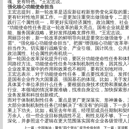
魂、更有特色。”王宏志说。
强化核心功能使命担当
王宏志提到，新一轮改革是适应新征程新形势变化采取的重
更有针对性地开展工作。一是更加注重突出做强做专，二是
践行三个属性统一 ，即更好实现经济属性、政治属性、社会
“功能使命性任务是这一轮改革的最大亮点。国有企业就是要
能、服务国家战略，更好发挥战略支撑作用。”王宏志说。
周丽莎分析，新一轮改革的鲜明导向就是要突出做强做专，
需”、“强化核心功能使命担当”。把握“增强核心功能”改革
担当作为。切实履行战略安全、产业引领、国计民生、公共
政治属性、社会属性的有机统一。
新一轮国企改革深化提升行动，要区分功能使命性任务和体
同路径方法。功能使命性任务与体制机制性任务，因其投入
企业改革发展中的作用和效果也不相同，要有区别地对待。
王宏志表示，对于功能使命性任务，重点要找准定位、发挥
是国有企业作为大国重器、强国基石的体现。比如，关于发
具体某个单位承担什么任务，要根据自身技术优势和禀赋条
行业、本领域的情况掌握准确，找准自身定位，加快探索形
业务发展和科技创新模式。
而对于体制机制性任务，重点是更广更深落实、形神兼备。
大部分体制机制性任务已经解决了“有没有”的问题，下一步
果上下功夫。比如，截至去年年底，经理层成员任期制和契约化
万余人，但一些企业目标挑战性不足、刚性兑现不够。下一
深化，并参照这个逻辑在更大范围落实国有企业各级管理人
上一篇：
中国海油：聚焦“四个突出” 提升价值创造
下一篇：
宋清辉