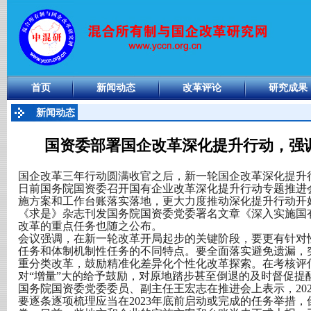
首页
新闻动态
改革评论
研究成果
新闻动态
国资委部署国企改革深化提升行动，强
国企改革三年行动圆满收官之后，新一轮国企改革深化提升
日前国务院国资委召开国有企业改革深化提升行动专题推进
施方案和工作台账落实落地，更大力度推动深化提升行动开
《求是》杂志刊发国务院国资委党委署名文章《深入实施国
改革的重点任务也随之公布。
会议强调，在新一轮改革开局起步的关键阶段，要更有针对
任务和体制机制性任务的不同特点。要全面落实避免遗漏，
重分类改革，鼓励精准化差异化个性化改革探索。在考核评估
对“增量”大的给予鼓励，对原地踏步甚至倒退的及时督促提
国务院国资委党委委员、副主任王宏志在推进会上表示，20
要逐条逐项梳理应当在2023年底前启动或完成的任务举措