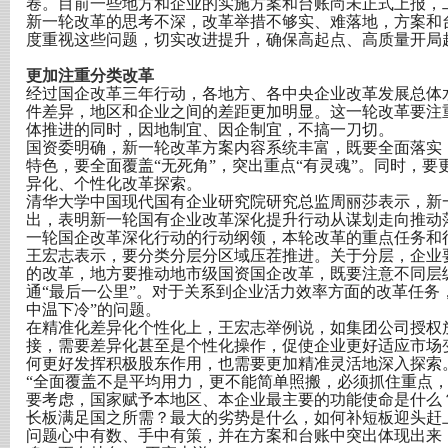
卷。目前一些地方和企业的实施方案和台账尚未正式上报，
新一轮改革的思考不深，改革举措不够实、难落地，方案和
度重视这些问题，切实改进提升，确保高起点、高质量开局
更加注重分类改革
经过国企改革三年行动，各地方、各中央企业改革发展总体
件差异，地区和企业之间的差距更加明显。这一轮改革要注
体推进的同时，因地制宜、因企制宜，不搞一刀切。
国资委明确，新一轮改革方案内容系统丰富，既要全面落实
特色，要全面覆盖“无死角”，突出重点“有灵魂”。同时，
异化、个性化改革探索。
清华大学中国现代国有企业研究院研究总监周丽莎表示，新
出，表明新一轮国有企业改革深化提升行动从谋划走向推动
一轮国企改革深化行动的行动纲领，本轮改革的重点任务和
王宏志表示，要分类分层分区域压茬推进。关于分层，企业
的改革，地方要推动地市级国资国企改革，既要注意不同层
通“最后一公里”。对于关系到企业活力效率方面的改革任务
中温下冷”的问题。
在精准化差异化个性化上，王宏志举例说，如集团公司授权
接，需要差异化甚至是个性化操作，促使企业更好适应市场
何更好发挥积极股东作用，也需要更加精准灵活地深入探索
“全面覆盖不是平均用力，更不能简单照搬，必须抓住重点
要考虑，国家赋予本地区、本企业最主要的功能使命是什么
长板满足国之所需？最大的劣势是什么，如何补短板迎头赶
问题心中有数、手中有策，并在方案和台账中突出体现出来