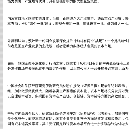
能力突出，产业培育优良，具有较强影响力的大型企业集团。
内蒙古自治区国资委也透露，当前，正围绕八大产业集群、
16
条重点产业链，聚
本布局，推动
“
四个一批
”
建设，即整合重组一批、组建设立一批、做强做大一批
朱昌明认为，预计新一轮国企改革深化提升行动将有两个
“
战场
”
：一个是战略性
前者是国企产业发展的主战场，后者是助力实体经济发展的资本市场。
在新一轮国企改革深化提升行动之前，国资委于
6
月
14
日召开的中央企业提高上
分发挥市场在资源配置中的决定性作用，以上市公司为平台开展并购重组，助力
中国社会科学院经济研究所副研究员林盼在接受《证券日报》记者采访时表示，
组、加快做强做优做大。随着各类生产要素的资本化，资本市场将充分发挥对资
以合理成本融资、实现国有资本在产业链、创新链、资本链等方面的高效整合、
中智咨询高级合伙人、研究院副院长陈和午对《证券日报》记者表示，加快国有
专业化整合，而资本市场在助力国有企业专业化整合方面能够发挥积极作用，包
国有资本运营效率等，其主要逻辑是通过资本市场平台进一步实现做强做优做大