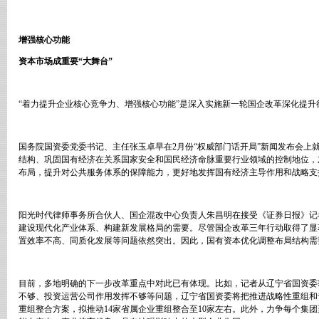
增强核心功能
资本市场成重要
“
大舞台
”
“着力提升企业核心竞争力、增强核心功能
”
是深入实施新一轮国企改革深化提升
国务院国资委党委书记、主任张玉卓早在
2
月份
“
权威部门话开局
”
新闻发布会上
结构、巩固国有经济在关系国家安全和国民经济命脉重要行业领域的控制地位，
布局，提升对公共服务体系的保障能力，更好地发挥国有经济主导作用和战略支
阳光时代律师事务所合伙人、国企混改中心负责人朱昌明在接受《证券日报》记
建设现代化产业体系、构建新发展格局的需要。尽管国企改革三年行动取得了显
置效率不高、同质化发展等问题依然突出。因此，国有资本优化调整布局结构需
目前，多地明确的下一步改革重点中对此已有体现。比如，记者从辽宁省国资委
不够、投资运营公司作用发挥不够等问题，辽宁省国资委将把推进战略性重组和
重组整合方案，拟推动
14
家省属企业重组整合至
10
家左右。此外，力争每个集团