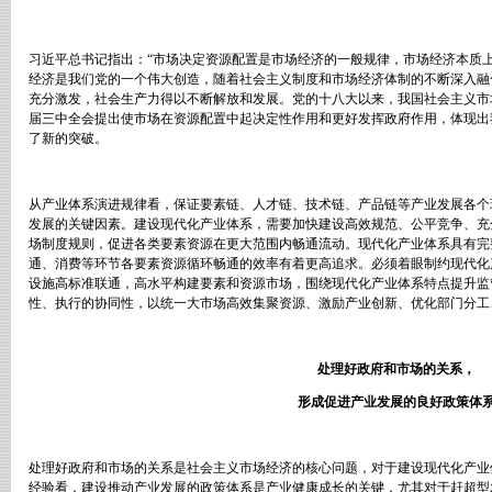
习近平总书记指出：
“
市场决定资源配置是市场经济的一般规律，市场经济本质
经济是我们党的一个伟大创造，随着社会主义制度和市场经济体制的不断深入融
充分激发，社会生产力得以不断解放和发展。党的十八大以来，我国社会主义市
届三中全会提出使市场在资源配置中起决定性作用和更好发挥政府作用，体现出
了新的突破。
从产业体系演进规律看，保证要素链、人才链、技术链、产品链等产业发展各个
发展的关键因素。建设现代化产业体系，需要加快建设高效规范、公平竞争、充
场制度规则，促进各类要素资源在更大范围内畅通流动。现代化产业体系具有完
通、消费等环节各要素资源循环畅通的效率有着更高追求。必须着眼制约现代化
设施高标准联通，高水平构建要素和资源市场，围绕现代化产业体系特点提升监
性、执行的协同性，以统一大市场高效集聚资源、激励产业创新、优化部门分工
处理好政府和市场的关系，
形成促进产业发展的良好政策体
处理好政府和市场的关系是社会主义市场经济的核心问题，对于建设现代化产业
经验看，建设推动产业发展的政策体系是产业健康成长的关键，尤其对于赶超型