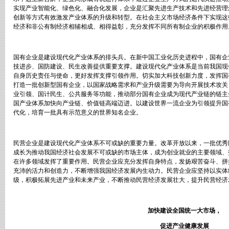
实现产业智能化、绿色化、融合化发展，企业是汇聚先进生产技术和先进经营理
创新等方式有效激发产业体系的升级和转型。在社会主义市场经济条件下实现这
经济和非公有制经济相辅相成、相得益彰，充分发挥不同所有制企业的积极作用
国有企业是建设现代化产业体系的排头兵。在新中国工业化历史进程中，国有企
技进步、国防建设、民生改善提供重要支撑。建设现代化产业体系是当前我国现
自身历史责任与使命，更好发挥支撑引领作用。切实加大科技创新力度，发挥国
打造一批创新型国有企业，以国家战略需求和产业升级需要为导向开展技术攻关
业引领、国计民生、公共服务等功能，推动部分国有企业成为现代产业链的链主
国产业体系加快向产业链、价值链高端迈进。以建设世界一流企业为引领提升国
代化，培育一批具有示范意义的世界知名企业。
民营企业是建设现代化产业体系不可或缺的重要力量。改革开放以来，一批优秀
成长为推动我国经济社会发展不可或缺的市场主体，成为创业就业的主要领域、
在许多领域发挥了重要作用。民营企业应充分发挥自身特点，发扬艰苦奋斗、拼
充沛的活力和创造力，不断增强我国经济发展内生动力。民营企业应坚持以实体
级，积极拓展先进产业和未来产业，不断推动民营经济发展壮大，提升民营经济
加快建设全国统一大市场，
促进产业健康发展