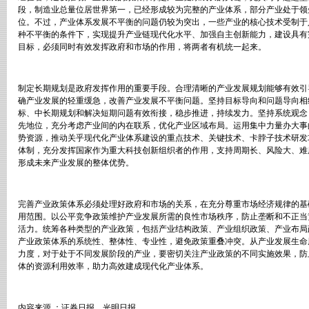
段，制造业总量位居世界第一，已经形成较为完整的产业体系，部分产业处于领
位。不过，产业体系发展不平衡的问题仍较为突出，一些产业的核心技术受制于
种不平衡的条件下，实现提升产业链现代化水平、加强自主创新能力，建设具有
目标，必须同时有效发挥政府和市场的作用，将两者有机统一起来。
制定长期规划是政府发挥作用的重要手段。合理清晰的产业发展规划能够有效引
确产业发展的轻重缓急，改善产业发展不平衡问题。坚持目标导向和问题导向相
标、中长期规划和解决短期问题有效衔接，稳步推进，持续发力。坚持系统观念
先地位，充分考虑产业间的内在联系，优化产业区域布局。运用集中力量办大事
势资源，推动关乎现代化产业体系建设的重点技术、关键技术、卡脖子技术研发
体制，充分发挥国家作为重大科技创新组织者的作用，支持周期长、风险大、难
形成未来产业发展的整体优势。
完善产业政策体系必须处理好政府和市场的关系，在充分尊重市场经济规律的基
用范围。以公平竞争政策维护产业发展所需的良性市场秩序，防止垄断和不正当
活力。统筹各种类型的产业政策，包括产业结构政策、产业组织政策、产业布局
产业政策体系的系统性、整体性、专业性，避免政策重叠冲突。从产业发展生命
力度，对于处于不同发展阶段的产业，要密切关注产业政策的不同实施效果，防
体的资源利用效率，助力高效建成现代化产业体系。
内容来源
：证券日报、光明日报