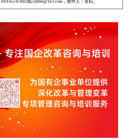
：
010-
657078
41
或
cxlh66@
163.com，收件人：
景耘
。