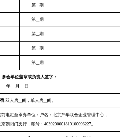
第
期
第
期
第
期
第
期
第
期
参会单位盖章或负责人签字：
年
月
日
宿
:双人房
间，单人房
间。
提前电汇至承办单位：
户名：北京产学联合企业管理中心
，
北京朝阳门支行
，
账号：4039200001819100096227。