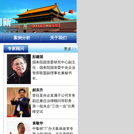
案例分析
关于我们
专家顾问
彭建国
国务院国资委研究中心副主
任，国务院国资委中央企业
智库联盟副理事长兼秘书
长。
郝东升
曾任某央企直属子公司常务
副总兼总法律顾问等职务，
第一批央企“三供一业”分离
移交试
袁敬华
中集研“厂办大集体改革专