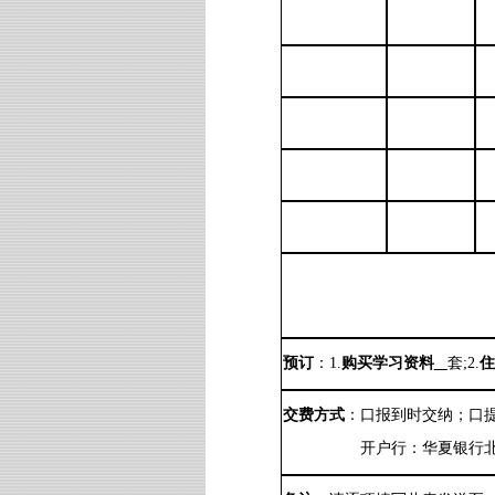
预订
：
1.
购买学习资料
套
;2.
住
交费方式
：
口
报到时交纳；
口
开户行：华夏银行