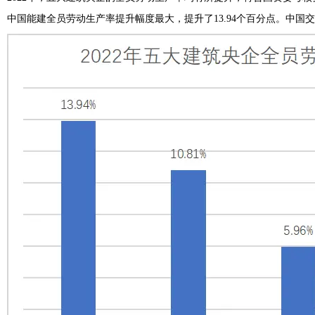
中国能建全员劳动生产率提升幅度最大，提升了13.94个百分点。中国交