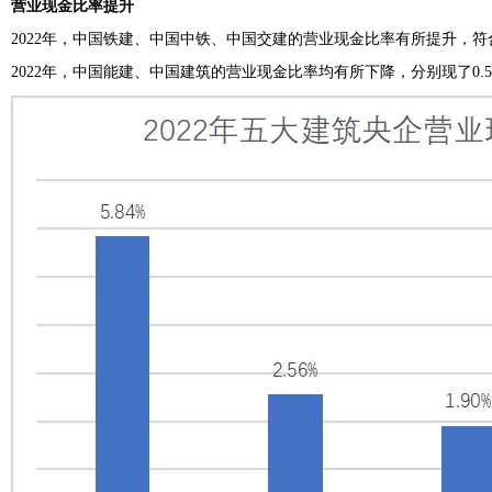
营业现金比率提升
2022年，中国铁建、中国中铁、中国交建的营业现金比率有所提升，符
2022年，中国能建、中国建筑的营业现金比率均有所下降，分别现了0.5