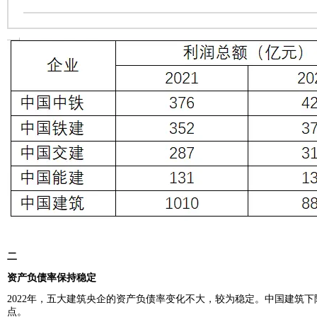
二
资产负债率保持稳定
2022年，五大建筑央企的资产负债率变化不大，较为稳定。中国建筑下降
点。