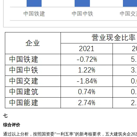
七
综合评价
通过以上分析，按照国资委“一利五率”的新考核要求，五大建筑央企2