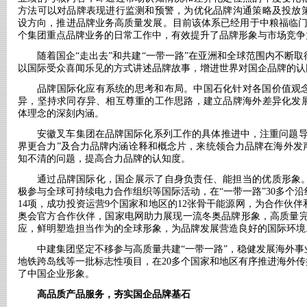
方法可以对品牌表现进行监测和预警，为优化品牌沟通策略及投放
设方向，推进品牌业务高质量发展。目前该体系已经用于中粮福临门
个集团重点品牌业务的日常工作中，有效提升了品牌形象与市场竞争
随着国企
“走出去”和共建“一带一路”在亚洲和全球范围内不断
以国际受众喜闻乐见的方式讲述品牌故事，增进世界对国企品牌的认
品牌国际化应有系统的思考和布局。中国石化针对各国价值观
异，坚持求同存异、相互尊重的工作思路，建立品牌海外差异化发
体理念的深刻内涵。
安徽叉车集团在品牌国际化系列工作的具体推进中，注重问题
界更合力”及合力品牌内涵诠释和概念片，来统领合力品牌在海外发
知不清的问题，提高合力品牌的认知度。
通过品牌国际化，国企展示了自身负责任、能担当的优质形象
极参与全球可持续电力合作组织等国际活动，在
“一带一路”30多
14项，成功投资运营9个国家和地区的12张骨干能源网，为合作伙伴
奥会官方合作伙伴，国家电网助力展现一流冬奥品牌形象，高质量完
应，鲜明塑造担当作为的全球形象，为品牌发展营造良好的国际环境
中建集团坚定不移参与高质量共建
“一带一路”，稳健发展海外
地铁跨岛线等一批标志性项目，在20多个国家和地区有序推进海外传
了中国企业形象。
高品质产品服务，夯实国企品牌基石