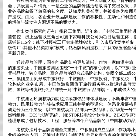
授权机制能为企业品牌工作带来动力。中国华能为旗下背书品
会，共设置两种情况：一是企业的品牌传播活动取得了突出效果，
业务品牌获得了较高的知名度、认知度和美誉度，并被凝练为集团
产授权。由此，各企业开展品牌建设工作的积极性、主动性和创造
的增值与流动注入源源不竭的驱动力。
作出类似探索的还有广州轻工集团。近年来，广州轻工集团推
营管控，线上运营以三角公司旗下家电科技公司为项目运营主体，搭
店铺超115个；线下对授权工厂实施优胜劣汰，引入市场化竞争机制
饭锅厂+其他小品类独家”模式，钻石牌风扇授权工厂从9家压缩至
革新升级。
通过品牌管理，国企的品牌架构更加清晰。作为一家由港中旅
的旅游央企，中国旅游集团围绕
“一个中旅”的核心原则，以“中旅+
背书品牌、独立品牌、联合品牌的混合式品牌架构，集团全部二级公司
一。集团层面则形成中旅旅行、中旅国际、中旅投资、中旅免税、
轮构成的业务布局。中国旅游集团旗下旅行服务事业群通过品牌
旅、国旅等传统旅行社品牌统一到“中旅旅行”品牌旗下，形成强大的
中核集团所属核动力院也持续加强品牌体系建设，不断丰富中
动力、民用核动力与核技术应用三线并举的型谱化、体系化发展格
架划分为三个层级：以
“中国核动力”品牌为一级品牌，以“华龙一号”
燃料组件、DCS“龙鳞”系统、NESTOR核电设计软件包、ZH-65
梳理形成了包括技术、工程、服务等29个产品品牌的《中国核动力品
考核办法对于品牌管理至关重要。中粮集团成立品牌工作领导小
业绩的考核内容，即通过市场认知情况和差异化定位点的年度变化