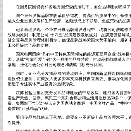
在国务院国资委和各地方国资委的推动下，国企品牌建设取得了
国企充分发挥品牌在改革供给结构、提高供给质量中的引领作
融入企业重要决策和生产经营，逐渐形成上下联动、重点突出的品牌
记者梳理发现，企业在开展品牌建设过程中，均将公司战略作
战略为原则，制定公司
“十四五”品牌建设发展规划、品牌建设指导
健全完善品牌管理体制机制，确保品牌战略紧跟大势不偏向、服务
工公司提供了品牌支撑。
国家电网围绕
“具有中国特色国际领先的能源互联网企业”战略
因，形成“可靠可爱可敬”这一鲜明的品牌特质，推动品牌战略融入
落地，强化社会公众对公司理念和战略目标充分认同。
同时，企业充分发挥品牌的带动效应。中国国新坚持以国家战
造投资生态圈，汇聚投入更多资本支持科技自立自强、推动深化国
塑造了专注实体产业投资的品牌形象。
江苏省盐业集团充分发挥品牌建设的带动效应，建成国内首套
发生产天然、健康、惠民三个系列食用盐和生活用盐新品50多个，
费。集团旗下“淮盐”被认定为国家驰名商标、中国名牌产品，“井神”
得首届“江苏精品”认证。
要想使品牌战略真正落地，需要企业不断提升品牌管理水平，
断提升。