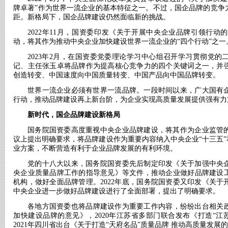
牌卓著”作为世界一流企业的基本特征之一。不过，国企品牌的竞争
距。新格局下，国企品牌建设仍然面临新的挑战。
2022年11月，国资委印发《关于开展中央企业品牌引领行
动，将其作为推动中央企业加快建设世界一流企业的“四个行动”之一
2023年2月，在国资委党委理论学习中心组召开学习贯彻党
记、主任张玉卓将品牌作为提高核心竞争力的四个关键词之一，并
创造转变、中国速度向中国质量转变、中国产品向中国品牌转变。
世界一流企业必须有世界一流品牌。一段时间以来，广大国有
行动，推动品牌建设再上新台阶，为企业实现高质量发展提供强有力
新时代，国企品牌建设新格局
国务院国资委高度重视中央企业品牌建设，将其作为企业监管
议上提出明确要求，将品牌建设作为重要内容纳入中央企业
“十三五
业方案，不断营造有利于企业品牌发展的有利环境。
党的十八大以来，国务院国资委先后制定印发《关于加强中央
央企业质量品牌工作的指导意见》等文件，推动企业做好品牌建设
机构，做好全面品牌管理。
2022年底，国务院国资委又印发《关
中央企业进一步做好品牌建设进行了全面部署，提出了明确要求。
各地方国资委也将品牌建设作为重要工作内容，纷纷出台相关
加快建设品牌的意见》，2020年江苏省多部门联合发布《打造“江
2021年四川省出台《关于打造“天府名品”质量品牌 推动高质量发展