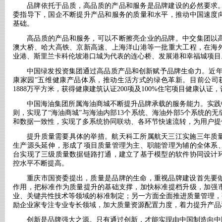
品牌依托于品质，高品质的产品和服务是品牌建设的必然要求
委指导下，国企不断提升产品和服务的质量和水平，推动中国速度
基础。
高品质的产品和服务，可以不断擦亮企业的品牌。中交集团以
澳大桥、哈大高铁、京新高速、上海洋山港等一批重大工程，在海
业港、斯里兰卡科伦坡港口城为代表的连心桥、发展港和幸福城项目
中国绿发投资集团通过高品质产品和创新赋予品牌生命力。近
康家园”五维健康产品体系，推动生活方式的绿色革新。目前公司获
1888万平方米，获得健康建筑认证200项及100%住宅项目健康认证，
中国海油集团所属海油商城不断提升品牌承载的服务能力。实践
则，实现了“海油商城”与海油内部13个系统、海油外部5个系统的
和数据一致性，实现了多系统协同联动、各环节快速流转，为用户提
提升质量需要具体的举措。航天科工所属航天三江实施三年质
生产源头延伸，形成了项目质量管理为主、职能管理为辅的全体系
台实现了三级质量数据链路打通，建立了基于模型的软件协同设计
控水平不断提高。
重庆市国资委提出，质量是品牌的生命，重视品牌建设首先要
作用，把标准作为质量提升的基础支撑，加快标准提档升级，加强
业、关键共性技术等领域的标准制定；另一方面全面推进质量管理，
励企业家专注专业专长领域，加大质量资源配置力度，着力提升产品
创新是品牌强大之源。只有通过创新，才能实现由中国制造向中