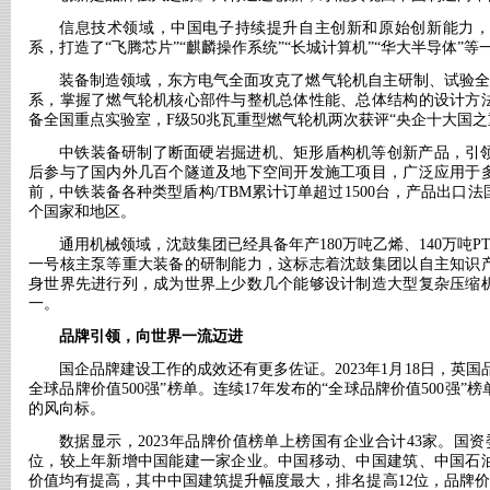
信息技术领域，中国电子持续提升自主创新和原始创新能力，
系，打造了
“飞腾芯片”“麒麟操作系统”“长城计算机”“华大半导体
装备制造领域，东方电气全面攻克了燃气轮机自主研制、试验
系，掌握了燃气轮机核心部件与整机总体性能、总体结构的设计方
备全国重点实验室，F级50兆瓦重型燃气轮机两次获评“央企十大国之
中铁装备研制了断面硬岩掘进机、矩形盾构机等创新产品，引
后参与了国内外几百个隧道及地下空间开发施工项目，广泛应用于
前，中铁装备各种类型盾构
/TBM累计订单超过1500台，产品出口
个国家和地区。
通用机械领域，沈鼓集团已经具备年产
180万吨乙烯、140万吨
一号核主泵等重大装备的研制能力，这标志着沈鼓集团以自主知识
身世界先进行列，成为世界上少数几个能够设计制造大型复杂压缩
一。
品牌引领，向世界一流迈进
国企品牌建设工作的成效还有更多佐证。
2023年1月18日，英
全球品牌价值500强”榜单。连续17年发布的“全球品牌价值500强
的风向标。
数据显示，
2023年品牌价值榜单上榜国有企业合计43家。国资
位，较上年新增中国能建一家企业。中国移动、中国建筑、中国石
价值均有提高，其中中国建筑提升幅度最大，排名提高12位，品牌价值