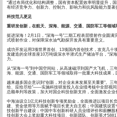
“通过布局优化和结构调整，国有资本配置效率明显提升，
有经济竞争力、创新力、控制力、影响力和抗风险能力显著
科技范儿更足
重研发创新，在航天、深海、能源、交通、国防军工等领域
挺进深海！2月1日，“深海一号”二期工程表层喷射作业圆
式喷射作业，对保障深水油气勘探开发具有重要意义。
成功开发运用3项世界首创、13项国内首创技术，攻克几十
发建造的全球首座10万吨级深水半潜式生产储油平台，“深
力。
从“深海一号”到中国空间站，从高速磁浮到国产大飞机，三
海、能源、交通、国防军工等领域取得一批重大科技成果，
越来越多国企意识到“创新，对企业未来发展至关重要”。三
给、应给尽给”——实施科技研发投入在业绩考核中全部视
总额单列等政策，加大对国企科技创新支持，全面激发企业
中海油设立1亿元科技创新专项奖励金，全面推进以项目长
建、资金使用等方面赋予项目长更大自主权；中国建筑设置
技创新平台建设；中国中车创新科研人员业绩评价和薪酬股权
技创新大会上奖励重大科技项目、创新团队、创新英才588