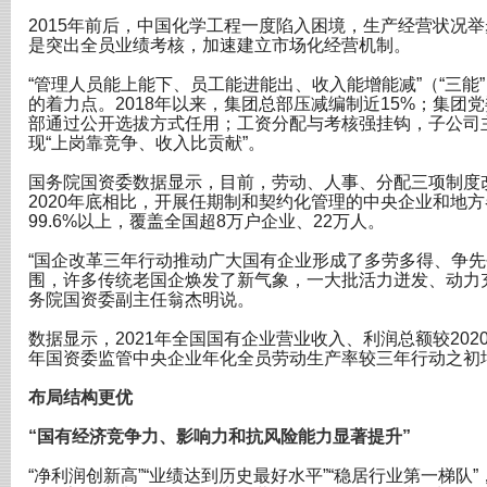
2015年前后，中国化学工程一度陷入困境，生产经营状况举
是突出全员业绩考核，加速建立市场化经营机制。
“管理人员能上能下、员工能进能出、收入能增能减”（“三能
的着力点。2018年以来，集团总部压减编制近15%；集团
部通过公开选拔方式任用；工资分配与考核强挂钩，子公司
现“上岗靠竞争、收入比贡献”。
国务院国资委数据显示，目前，劳动、人事、分配三项制度
2020年底相比，开展任期制和契约化管理的中央企业和地方
99.6%以上，覆盖全国超8万户企业、22万人。
“国企改革三年行动推动广大国有企业形成了多劳多得、争
围，许多传统老国企焕发了新气象，一大批活力迸发、动力
务院国资委副主任翁杰明说。
数据显示，2021年全国国有企业营业收入、利润总额较2020年分
年国资委监管中央企业年化全员劳动生产率较三年行动之初增长
布局结构更优
“国有经济竞争力、影响力和抗风险能力显著提升”
“净利润创新高”“业绩达到历史最好水平”“稳居行业第一梯队”