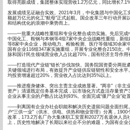
取得亮眼成绩，集团整体实现营收1.2万亿元，同比增长7.1
发展成绩见证融合实效。2021年3月，中化集团与中国化
额超万亿元的化工“航母”正式起航。国企改革三年行动开展
和结构优化的浪潮中乘势而上。
——一批重大战略性重组和专业化整合成功实施。先后完成
中国化工、鞍钢与本钢等4组7家中央企业战略性重组，新
等8家中央企业，推动电力、检验检测、医疗等领域30余家
国有企业116组347家实施重组，开展专业化整合2150次
脉和国计民生领域营业收入占比超70%，国有经济主导作用
——打造现代产业链“链长”步伐加快。国务院国资委分两批遴
关键领域进行布局，有效提升产业链供应链韧性和安全水平
均投资增速超过20%，营业收入占比达到35%以上。
——推进瘦身健体、突出主责主业成效显著。“两非”（非主业
资产）清退既定任务基本完成，以市场化方式盘活存量资产306
企业从事主业的户数占比达到93%。全面完成“僵尸企业”处
——剥离国有企业办社会职能和解决历史遗留问题全面扫尾。
户“三供一业”（供水、供电、供热和物业管理）分离，1900
改革，173.2万名厂办大集体职工安置和2027万名退休人员
上，历史性地解决了长期以来社企不分的难题，为国有企业