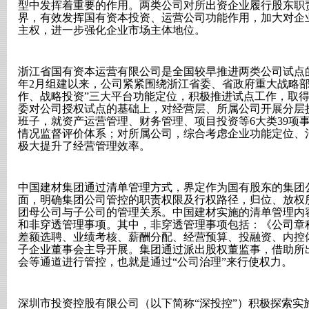
型中发挥着重要的作用。两类公司对所出资企业履行股东职
界，有效发挥国有资本投资、运营公司功能作用，加大对企
主权，进一步强化企业市场主体地位。
浙江省国有资本运营有限公司是全国较早推进两类公司试点的
年2月组建以来，公司紧紧围绕浙江省委、省政府重大战略部
作、战略投资”三大平台功能定位，积极推进试点工作，取
委对公司授权试点的基础上，对经营层、所属公司开展分层
班子，就资产运营管理、财务管理、项目投资等6大类39项
情况监督评价体系；对所属公司，综合考虑企业功能定位、治
极大提升了经营管理效率。
中国建材集团通过清单管理方式，界定作为国有股东的集团
面，明确集团公司管控的职责权限及行权路径，归位、放权
团母公司与子公司的管理关系。中国建材实施的清单管理内
和非穿透管理事项。其中，非穿透管理事项包括：《公司章
差额选聘、业绩考核、薪酬分配、经营预算、投融资、内控
子企业董事会主导开展。集团通过派出股权董监事，借助所
会等通道进行管控，也就是通过“公司治理”来行使权力。
深圳市投资控股有限公司（以下简称“深投控”）积极探索实