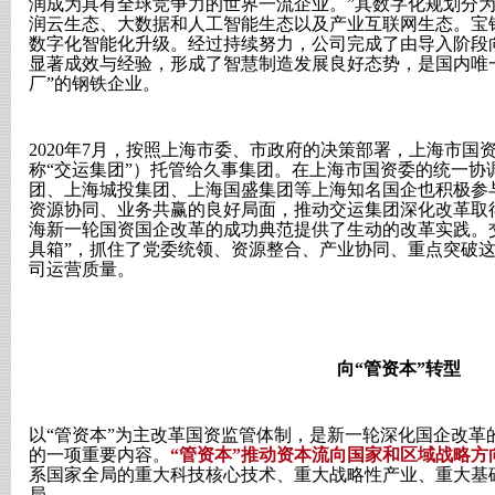
润成为具有全球竞争力的世界一流企业。”其数字化规划分
润云生态、大数据和人工智能生态以及产业互联网生态。宝
数字化智能化升级。经过持续努力，公司完成了由导入阶段
显著成效与经验，形成了智慧制造发展良好态势，是国内唯
厂”的钢铁企业。
2020年7月，按照上海市委、市政府的决策部署，上海市国
称“交运集团”）托管给久事集团。在上海市国资委的统一协
团、上海城投集团、上海国盛集团等上海知名国企也积极参
资源协同、业务共赢的良好局面，推动交运集团深化改革取
海新一轮国资国企改革的成功典范提供了生动的改革实践。
具箱”，抓住了党委统领、资源整合、产业协同、重点突破
司运营质量。
向“管资本”转型
以“管资本”为主改革国资监管体制，是新一轮深化国企改革
的一项重要内容。
“管资本”推动资本流向国家和区域战略方
系国家全局的重大科技核心技术、重大战略性产业、重大基
局。