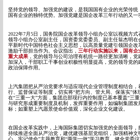
坚持党的领导、加强党的建设，是我国国有企业的光荣传统，
国有企业的独特优势。加强党建是国企改革三年行动的又一
2022年7月5日，国务院国企改革领导小组办公室以视频方
领导小组办公室副主任，国资委党委委员、副主任翁杰明在
平新时代中国特色社会主义思想，以高质量党建引领国企改
激励干部担当作为。会议指出，
三年行动实施以来，国有企
重大成果
，党的领导与公司治理有机统一路径更加清晰，党
加深入，干部职工干事创业积极性明显提高，党的领导党的
政治保障作用。
上汽集团把从严治党要求与适应现代企业管理制度相结合，
行、监督保证等制度，切实将“把方向、管大局、保落实”体
在“三重一大”方面，集团总部现行内控制度已基本覆盖“三
与研究形成重要制度及机制，发挥重要作用，如编制集团发
标；如重塑上汽愿景使命价值观，深化企业文化建设。
在国企改革实践中，上海国际集团切实加强党的全面领导，
持续推进全面从严治党，建优建强基层党组织，加强精神文
心、牢记使命”主题教育和“两学一做”学习教育，健全党委