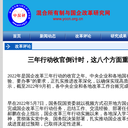
首页
新闻动态
改革评论
研究成果
改革评论
三年行动收官倒计时，这八个方面
2022年是国企改革三年行动的收官之年。中央企业和各地国
验、要办事”的要求，正扎实推进改革深化，以确保实现高
示，截至2022年9月初，各中央企业和各地改革工作台账完成
早在2022年5月7日，国务院国资委就以视频方式召开地方
完成国企改革三年行动任务，总结工作、交流经验、部署任
郝鹏在会上指出，国企改革三年行动实施以来，各地深入学
神，贯彻落实党中央、国务院决策部署，扎实推动国企改革
成进度超过预期，已取得决定性进展。