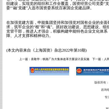
织建设，实现党的组织和工作全覆盖，国资经营公司党委“支
委“‘融’党建”入选市国资委系统百家国企党建品牌。
在加强党建方面，申能集团坚持和加强党对国有企业的全面
求，筑牢企业的“根”和“魂”。抓好政治建设、思想建设、
党管干部，推进人才强企，积极构建申能特色企业文化体系
障、人才支撑和精神动力。
(本文内容来自《上海国资》杂志2022年第10期)
上一篇：
袁敬华：铁路厂办大集体改革方案设计及实施
下一篇：
人
版权所有：
咨询电
专
京I