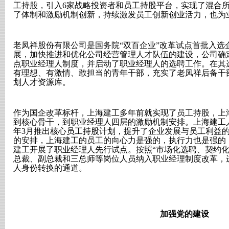
工持股，引入6家战略投资者和员工持股平台，实现了混合
了体制和激励机制创新，持续激发员工创新创业活力，也为
老凤祥股份有限公司是国务院“双百企业”改革试点首批入选
展，加快推进和优化公司经营管理人才队伍的建设，公司确
点职业经理人制度，并启动了职业经理人的选聘工作。在其
有理想、有激情、敢担当的青年干部，充实了老凤祥后备干
划人才资源库。
作为国企改革标杆，上海建工多年前就实现了员工持股，上
到核心骨干，到职业经理人四层的激励机制安排。上海建工人
年3月推出核心员工持股计划，提升了企业发展与员工利益的
的安排，上海建工的员工的向心力是强的，执行力也是强的
建工开展了职业经理人先行试点。按照“市场化选聘、契约化
总裁、副总裁和三总师等岗位人员纳入职业经理制度改革，
人身份转换的通道。
加强党的建设