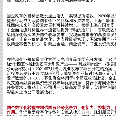
高了69.63万元、1.88万元，收入利润率持平未变。
国企改革的目标是激发企业活力，实现提质增效。2020年
提升行动成为众多国有企业的目标和发展方向。上海百联集团
现面向未来的高质量发展和可持续增长。根据上海市国资委
中全面推进对标世界一流管理提升行动的通知》，百联集团
集团深化落实国资国企改革要求，实现面向未来的高质量发展
目标，让企业价值最大化。为支撑目标实现，围绕集团产业
以商业零售为核心，以商业金融、商业资产、商业投资为支柱
在推动企业价值最大化方面，光明食品集团充分发挥上市公
绕“十四五”构建集团两大引擎产业——“乳业和肉业”，根
公司融资功能：2021年3月光明乳业发布了非公开定增预案
定投资者发行不超过3.67亿股，募集资金不超过19.30亿
发行数量的51.73%，募集资金将用于4个奶源牧场建设、
次实施再融资募集资金投资布局优质奶源，符合上海国企改
任务要求，推动上市公司进一步提高发展质量，实现主业做
彰显对上市公司发展信心。
国企数字化转型在增强国有经济竞争力、创新力、控制力、
作用。
华润集团数字化转型的实践从找准方向、规划愿景开