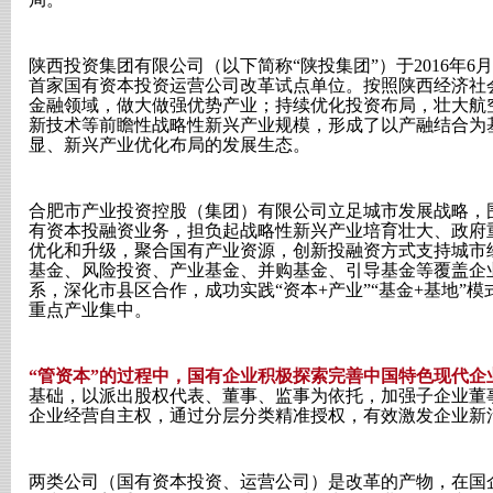
陕西投资集团有限公司（以下简称“陕投集团”）于2016年
首家国有资本投资运营公司改革试点单位。按照陕西经济社
金融领域，做大做强优势产业；持续优化投资布局，壮大航
新技术等前瞻性战略性新兴产业规模，形成了以产融结合为
显、新兴产业优化布局的发展生态。
合肥市产业投资控股（集团）有限公司立足城市发展战略，
有资本投融资业务，担负起战略性新兴产业培育壮大、政府
优化和升级，聚合国有产业资源，创新投融资方式支持城市
基金、风险投资、产业基金、并购基金、引导基金等覆盖企
系，深化市县区合作，成功实践“资本+产业”“基金+基地”
重点产业集中。
“管资本”的过程中，国有企业积极探索完善中国特色现代企
基础，以派出股权代表、董事、监事为依托，加强子企业董
企业经营自主权，通过分层分类精准授权，有效激发企业新
两类公司（国有资本投资、运营公司）是改革的产物，在国企