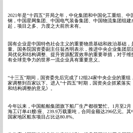
2021
年是“十四五”开局之年，中化集团和中国化工重组、中
钢，中国星网集团、中国电气装备集团、中国物流集团组建
起，项目之多、力度之大前所未有。
国有企业是中国特色社会主义的重要物质基础和政治基础，
量。国务院国资委副主任翁杰明表示，推进中央企业集团层
局优化和结构调整、提升资源配置效率的重要举措，对于维
有全球竞争力的世界一流企业具有重要意义。
“十三五”期间，国资委先后完成了
12
组
24
家中央企业的重组
家调整到百家以下。进入“十四五”时期，国资央企抓紧落实
和结构调整的意见》。
今年以来，中国船舶集团旗下船厂生产都很繁忙。
1
月至
2
月
海工订单
41
艘
/
座、
239.9
万载重吨，合同金额达
296
亿元。其
国家地区船东项目占比达
80.8%
。