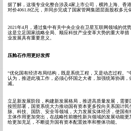
据了解，这项专业化整合涉及
4
家上市公司，横跨上海、香
对价
4061.8
亿元，并同步完成了国家管网集团层面股权多元
2021
年
4
月，通过集中有关中央企业在卫星互联网领域的优
这是立足国家战略全局、顺应科技产业变革大势的重大举措
业发展具有重要意义。
压舱石作用更好发挥
“优化国有经济布局结构，既是系统工程，又是动态过程。”
认为，推进此项工作，必须心怀国之大者，加强统筹协调，
减。
立足新发展阶段，构建新发展格局，推进高质量发展，需要
按照部署，国资系统大力推动国有资本更多投向关系国计民
脉、科技、国防、安全等领域，大力发展实体经济，使国有
主体作用更加突出，在战略性前瞻性新兴领域的发展动能更
给更加充足，不断提升国有资本配置效率和整体功能。