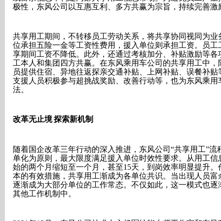
极性，东风公司以互惠互利、多方共赢为宗旨，持续完善激
共享用工期间，不转移员工劳动关系，将共享协同视同为业
位承担五险一金等工资性费用，援入单位则承担工资。员工
享期间工资不降低。此外，还通过考核加分、补贴激励等各
工本人和集团四方共赢。在东风乘用车公司的共享用工中，
员提供住宿、异地往返探亲交通补贴、上网补贴、误餐补贴
支援人员积极参与超挑战奖励、改善行动等，也为东风乘用
法。
改革无止境
探索新机制
随着国企改革三年行动的深入推进，东风公司
“共享用工”
单化为原则，最大限度满足援入单位时效性要求。从用工信
始的两个月缩短至一个月，甚至
15
天，到岗效率明显提升。
本的有效措施，共享用工渐成为各单位共识。当出现人员富
逐渐成为大部分单位的工作常态。不仅如此，这一模式也逐
其他工作机制中。