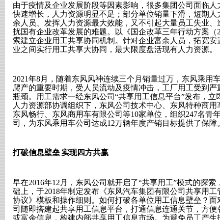
由于疫情及企业发展阶段等因素影响，很多集团公司面临人
快速增长，人力资源明显不足；部分单位销量下滑，短期人
余人员、发挥人力资源最大效能，又不引起大量员工失业、
扰国有企业改革发展的难题。以《国企改革三年行动方案（
索建立企业用工共享协同机制。针对企业富余人员，拓宽安
业之间实行用工共享大协同，最大限度盘活现有人力资源。
2021
年
8
月，随着东风风神连续三个月销量过万，东风乘用车
爬产的重要时期，受人员流动及疫情冲击，工厂用工受到严
瓶颈。用工需求一经东风公司“共享用工信息平台”发布，立
人力资源部协调组织下，东风公司技术中心、东风特种商用
东风畅行、东风商用车有限公司等
10
家单位，组织
247
名青
司，为东风乘用车公司达成
12
万辆年度产销目标提供了保障
打破信息壁垒
实现四方共赢
早在
2016
年
12
月，东风公司就开启了“共享用工”模式的探索
础上，于
2018
年制定发布《东风汽车集团有限公司共享用工
协议》模板和操作细则。如何打破各单位用工信息壁垒？面
司随即搭建起共享用工信息平台，打通信息连通关节，方便
或富余信息，构建内部共享用工信息市场。为避免员工产生