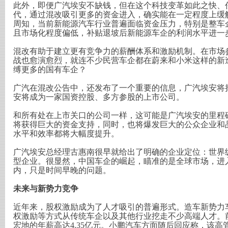
此外，即便广汽埃安不缺钱，但在这个科技变革如此之快、
代，通过混改吸引更多的资金进入，确实能在一定程度上缓
周知，当前新能源汽车行业普遍面临资金压力，特别是整车
且市场化程度偏低，补贴退坡后新能源车企的利润水平进一
混改有助于建立更有竞争力的薪酬体系和激励机制。在市场
战也愈演愈烈，就连不少民营车企都在蔚来和小米这样的新
缚更多的国有车企？
广汽在混改公告中，还发布了一个重要的信息，广汽埃安将
安将成为一家国资控股、多方参股的上市公司。
和所有处在上市关口的公司一样，这可能是广汽埃安的里程
将获得巨大的资金支持，同时，也将爆发巨大的公众企业和
水平和效率都将大幅度提升。
广汽埃安总经理古惠南很早就给出了明确的企业定位：世界
型企业。很显然，中国车企的崛起，瞄准的是全球市场，进入
内，只是时间早晚的问题。
未来与新势力竞争
近年来，股权激励成为了人才吸引的普遍形式。造车新势力
权激励等方式从传统车企以及其他行业挖走不少高端人才。
宏地的年薪高达4.35亿元。小鹏汽车方面随后回应称，该