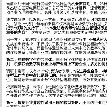
当前正处于国企进行管理数字化转型的
机会窗口期。
5月2
翁杰明在国家电网江苏电子公司召开的对标世界一流管理提
动企业管理的数字化、智能化升级，打造数字化、智能化驱
通过调研也可以发现，一方面，国企领导已高度意识到加快
义，缺乏“一把手”领导的支持不仅不再是国企数字化转型过
把手”领导的支持下，83.5%受访者表示“推进企业管理体系
主要的内容”
，这在制造类、建筑类和服务类国企中都得到
另一方面，管理数字化转型也是应对转型过程中
“不知从何入
挑战的重要途径，不仅提供了数字技术与企业转型相融合的
化转型的切入点，而且能够通过构建以人为中心的数字化管
的连接体系，提高企业内部的连接效率、数据效率和决策效
第二，构建数字生态共同体。
国企数字化转型不能依靠单打
则，积极
联合数字科技企业与产业链上下游企业，多方协同
调研中发现，仅有24.4%的受访者表示，
“推进异业合作、构
转型工作内容中占比是最低的。
特别是在制造类、能源类和
也可能是导致当前国企数字化转型进程缓慢、收效甚微的原
根据调研数据，未来在推进国企数字化转型与建设数字生态
与借鉴典型或先行企业的经验示范，开展数字化转型相关内
合开展跨界合作与创新，这在受访者中分别得到85.8%、66.1
第三，根据行业异质性采用不同的转型策略。
不同的行业门
出不同的特征。