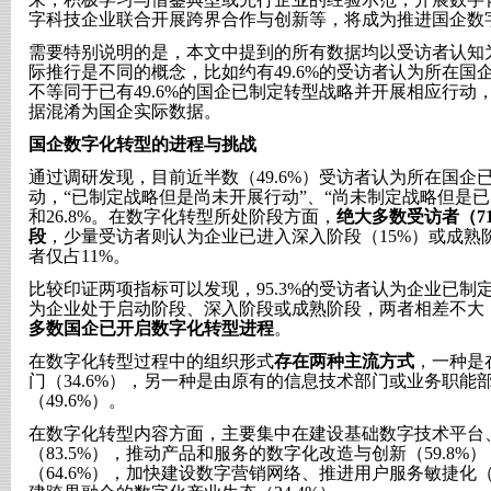
字科技企业联合开展跨界合作与创新等，将成为推进国企数
需要特别说明的是，本文中提到的所有数据均以受访者认知
际推行是不同的概念，比如约有49.6%的受访者认为所在
不等同于已有49.6%的国企已制定转型战略并开展相应行
据混淆为国企实际数据。
国企数字化转型的进程与挑战
通过调研发现，目前近半数（49.6%）受访者认为所在国
动，“已制定战略但是尚未开展行动”、“尚未制定战略但是已实
和26.8%。在数字化转型所处阶段方面，
绝大多数受访者（7
段
，少量受访者则认为企业已进入深入阶段（15%）或成熟阶
者仅占11%。
比较印证两项指标可以发现，95.3%的受访者认为企业已制定
为企业处于启动阶段、深入阶段或成熟阶段，两者相差不大
多数国企已开启数字化转型进程
。
在数字化转型过程中的组织形式
存在两种主流方式
，一种是
门（34.6%），另一种是由原有的信息技术部门或业务职能
（49.6%）。
在数字化转型内容方面，主要集中在建设基础数字技术平台
（83.5%），推动产品和服务的数字化改造与创新（59.8
（64.6%），加快建设数字营销网络、推进用户服务敏捷化（