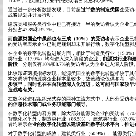
11.0%，四类重点行业中的受访者占比总和为89%。
通过进一步分析数据发现，目前超
过半数的制造类国企
受访
战略规划并开展行动。
建筑类和服务类行业中也已有接近一半的受访者认为企业已
分别占47.8%和35.7%。
而
能源类国企中虽然也有三成（30%）的受访者
表示企业已
的受访者表示企业已制定规划却未开展行动，数字化转型脚
在企业的数字化转型进展方面，相比于制造类行业（15.0%）
类行业（17.9%）均有进入深入阶段的企业，
能源类行业和
阶段
，分别仅有10%和8.7%的受访者认为企业进入深入阶段
比较印证两项指标发现，能源类国企的数字化转型相较于其
本次调研中能源类企业样本量较少，故该结论仅供参考，请
步较早，同时也在在向转型深入化迈进，这可能与国家较早地
造战略有关。
在数字化进程组织形式存的两种主流方式中，大部分受访者
的信息技术部门或业务职能部门领导
。
在数字化转型内容方面，除大部分能源类企业的受访者（70
智能化水平外，制造类行业（86.5%）、建筑类行业（87.0%
者均表示
企业的数字化转型以建设基础数字技术平台，推进
对于数字化转型的成效，建筑类行业（60.9%）、能源类行业