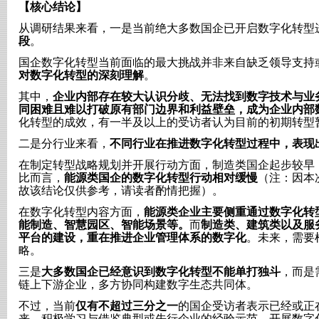
【核心结论】
从调研结果来看，一是当前绝大多数国企已开启数字化转型
段
。
国企数字化转型当前面临的最大挑战并非来自缺乏领导支持
对数字化转型的深刻理解
。
其中，
企业内部存在较大认识分歧、无法找到数字技术与业
同困难且难以打破原有部门边界和利益壁垒，成为企业内部
化转型的成效，有一半及以上的受访者认为目前的初期转型
二是分行业来看，
不同行业在推进数字化转型过程中，表现
在制定转型战略规划并开展行动方面，制造类国企起步较早
比而言，
能源类国企的数字化转型行动相对缓慢
（注：因本
故该结论仅供参考，请读者酌情把握）。
在数字化转型内容方面，
能源类企业主要侧重通过数字化转
能制造、智慧园区、智能场景等。
而
制造类、建筑类以及服
平台的建设，重在推进企业管理体系的数字化
。未来，需要
略。
三是
大多数国企已经意识到数字化转型不能单打独斗
，而是
链上下游企业，多方协同构建数字生态共同体。
不过，当前
仅有不超过三分之一
的国企受访者表示已经或正
来，积极学习与借鉴典型或先行企业的经验示范，开展数字