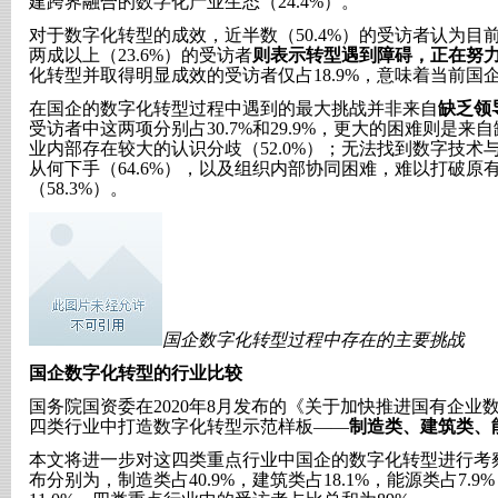
建跨界融合的数字化产业生态（24.4%）。
对于数字化转型的成效，近半数（50.4%）的受访者认为目
两成以上（23.6%）的受访者
则表示转型遇到障碍，正在努
化转型并取得明显成效的受访者仅占18.9%，意味着当前国
在国企的数字化转型过程中遇到的最大挑战并非来自
缺乏领
受访者中这两项分别占30.7%和29.9%，更大的困难则是
业内部存在较大的认识分歧（52.0%）；无法找到数字技
从何下手（64.6%），以及组织内部协同困难，难以打破原
（58.3%）。
国企数字化转型过程中存在的主要挑战
国企数字化转型的行业比较
国务院国资委在2020年8月发布的《关于加快推进国有企
四类行业中打造数字化转型示范样板——
制造类、建筑类、
本文将进一步对这四类重点行业中国企的数字化转型进行考
布分别为，制造类占40.9%，建筑类占18.1%，能源类占7.9