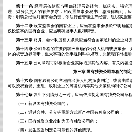
第十一条
经理层条款应当明确经理层谋经营、抓落实、强管理
理、财务负责人的有关要求，如设置董事会秘书、总法律顾问，
责；明确总经理对董事会负责，依法行使管理生产经营、组织实施董
第十二条
设立监事会的国有企业，应当在监事会条款中明确监
仅设监事的国有企业，应当明确监事人数和职责。
第十三条
财务、会计制度相关条款应当符合国家通用的企业财
第十四条
公司章程的主要内容应当确保出资人机构或股东会、
体的权责边界清晰，重大事项的议事规则科学规范，决策程序衔接顺
第十五条
公司章程可以根据企业实际增加其他内容。有关内容
第三章
国有独资公司章程的制定
第十六条
国有独资公司章程由出资人机构负责制定，或者由董
可以授权新设、重组、改制企业的筹备机构等其他决策机构制订公司
第十七条
发生下列情形之一时，应当依法制定国有独资公司章
（一）新设国有独资公司的；
（二）通过合并、分立等重组方式新产生国有独资公司的；
（三）国有独资企业改制为国有独资公司的；
（四）发生应当制定公司章程的其他情形。