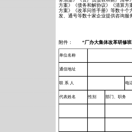
方案》《债务和解协议》《清算方
方案》《改革问答手册》等数十个
发、通号等数十家企业提供咨询服
附件：
“厂办大集体改革研修班
单位名称
通信地址
联 系 人
电
代表姓名
性别
部门、职务