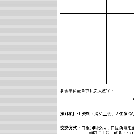
参会单位盖章或负责人签字：
预订项目:
1.
资料：
购买
套。
2.
住宿:
双
交费方式
：
口
报到时交纳，
口
提前电汇
朝阳门支行
；
账号：40392