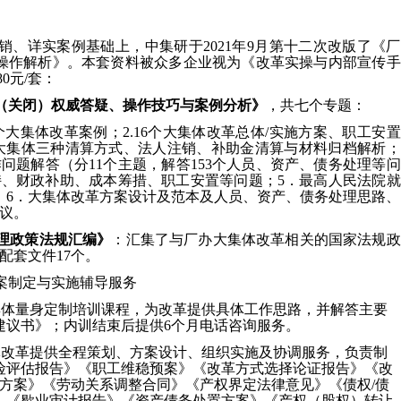
销、详实案例基础上，中集研于2021年9月第十二次改版了《厂
操作解析》。本套资料被众多企业视为《改革实操与
内部宣传手
80元/套：
（关闭）权威答疑、操作技巧与案例分析》
，共七个专题：
0个大集体改革案例；2.16个大集体改革总体/实施方案、职工安置
.大集体三种清算方式、法人注销、补助金清算与材料归档解析；
作问题解答（分
11个主题，解答153个人员、资产、债务处理等问
持、财政补助、成本筹措、职工安置等问题；5．最高人民法院就
；6．大集体改革方案设计及范本及人员、资产、债务处理思路、
议。
理政策法规汇编》
：汇集了与厂办大集体改革相关的
国家法规政
业配套
文件
17个。
案制定与实施辅导服务
集体量身定制培训课程，为改革提供具体工作思路，并解答主要
建议书》；内训结束后提供6个月电话咨询服务。
体改革提供全程策划、方案设计、组织实施及协调服务，负责制
险评估报告》《职工维稳预案》《改革方式选择论证报告》《改
置方案》《劳动关系调整合同》《产权界定法律意见》《债权/债
》《歇业审计报告》《资产债务处置方案》《产权（股权）转让