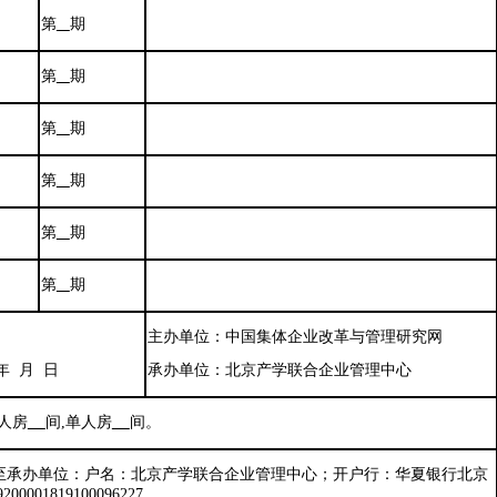
第
期
第
期
第
期
第
期
第
期
第
期
主办单位：中国集体企业改革与管理研究网
年 月 日
承办单位：
北京产学联合企业管理中心
人房
间,单人房
间
。
至承办单位：
户名：北京产学联合企业管理中心
；
开户行：华夏银行北京
00001819100096227。