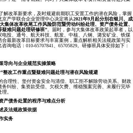
了解改革新要求，及时规避前期职工安置工作的潜在风险，掌握
北京产学联合企业管理中心决定将从
2021年9月起分别在银川、成
办大集体改革收尾工作风险防范暨劳动纠纷处理、资产债务处置、
等疑难问题处理研修班
”
。届时，参与大集体改革政策起草者，以
家电投、通号、航天科技、航发、中核、八钢、潞安矿业、铁煤
结合最新改革目标要求与丰富案例，重点解析相关法规政策与实
名咨询电话：
010-65707841、65705829。研修班具体安排如下：
策导向与企业规范实操策略
看”整改工作重点暨
疑难问题处理
与潜在风险规避
的合理性、垫付资金安全与清偿、职工拒不解除劳动关系、财政
债务纠纷、集资款受偿、欠税欠费、维稳预案完善、未履行完毕
处理。
资产
债务
处置
的程序
与难点
分析
述
及
法规政策依据
作实务