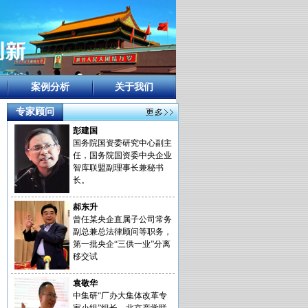
案例分析
关于我们
专家顾问
彭建国
国务院国资委研究中心副主
任，国务院国资委中央企业
智库联盟副理事长兼秘书
长。
郝东升
曾任某央企直属子公司常务
副总兼总法律顾问等职务，
第一批央企“三供一业”分离
移交试
袁敬华
中集研“厂办大集体改革专