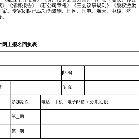
案》《清算报告》《新公司章程》《三会议事规则》《股权激励
方案。专家团队已成功为攀钢、国网、国电、航天、中核、航
务。
”网上报名回执表
邮 编
话
传 真
参加期次
电话、手机、电子邮箱（发讲义用）
第
期
第
期