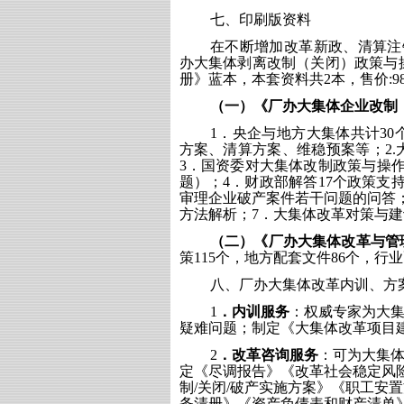
七、印刷版资料
在不断增加改革新政、清算注
办大集体剥离改制（关闭）政策与
册》蓝本，本套资料共
2本，售价:9
（一）《厂办大集体企业改制
1．央企与
地方大集体共计
3
方案、清算方案、
维稳预案等；
2
3．国资委
对大集体改制政策与操
题）；4
．财政部解答
17个政策支
审理企业破产案件若干问题的问答
方法解析；7．大集体改革对策与建
（二）《厂办大集体改革与管
策
115个，地方配套文件86个，行
八、厂办大集体改革内训、方
1
．
内训服务
：权威专家为大
疑难问题；制定《大集体改革项目
2
．
改革咨询
服务
：可为大集
定《尽调报告》《改革社会稳定风
制/关闭/破产实施方案》《职工安
务清册》《资产负债表和财产清单