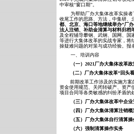
中审核
“窗口期”。
为帮助厂办大集体改革实操者
收尾工作的思路、方法，中集研、
都、北京、海口等地继续举办“厂
法人注销、
补助金
清算与材料归档
及全程辅导攀钢、武钢、国网、国
等进行大集体改革的实战专家，将
操
疑难问题的对策与成功经验。报
一、培训内容
（一）
2021
厂办大集体改革
政
（
二
）
厂办大集体改革
“回头
前期改革工作涉及的实施方案
资金使用规范、关闭转破产、资产
项目合同等各类敏感的纠纷矛盾的
（三）
厂办大集体改革中企业
（四）
厂办大集体清算注销概
（
五
）
厂办大集体自行清算操
（
六
）
强制清算操作实务