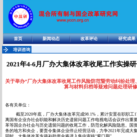
首页
新闻动态
改革评论
研究成果
培训咨询
2021年4-6月厂办大集体改革收尾工作实
关于举办
“厂办大集体改革
收尾工作风险防范暨劳动纠纷处理
算与材料归档
等
疑难
问题处理研
各有关单位：
截至
2020
年底，厂办大集体改革完成
98.1%，累计安置在职职工1
离国有企业办社会职能和解决历史遗留问题工作电视电话会议作出重
革等国企办社会与历史遗留问题的收尾工作，防范化解风险隐患
。
国
务的地方和央企，要责令集体企业停止经营活动，力争2021年完成大
同时，
大集体改革专项补助资金将进入集中审核
“窗口期”。