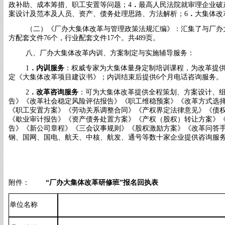
政补助、成本筹措
、职工安置等问题；
4
．
最高人民法院就审理企业破
案设计及范本及
人员、资产、债务处理思路、方法解析；
6
．
大集体
改
（二）《厂办大集体改革与管理政策法规汇编》：汇集了与厂办
方配套文件
76个，行业配套
文件
17个。共489页。
八、厂办大集体改革内训、方案制定与实施辅导服务：
1
．
内训服务
：权威专家为大集体量身定制培训课程，为改革提
定《大集体改革项目建议书》；内训结束后提供6个月电话咨询服务。
2
．
改革咨询
服务
：可为大集体改革提供全程策划、方案设计、
告》《改革社会稳定风险评估报告》《职工维稳预案》《改革方式选择
《职工安置方案》《劳动关系调整合同》《产权界定法律意见》《债权
《歇业审计报告》《资产债务处置方案》《产权（股权）转让方案》
告》《新公司章程》《三会议事规则》《股权激励方案》《改革问答
钢、国网、国电、航天、中核、航发、通号等数十家企业提供咨询服
附件：
“厂办大集体改革研修班”报名回执表
单位名称