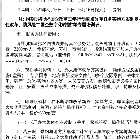
123期：2021年5月12日－15日（5月12日报到），成都
124期：2021年6月16日－19日（6月16日报到），贵阳
注
: 同期另举办
“
国企改革三年行动重点改革任务实施方案制定
促改革、防风险
”“
国企数字化转型
”
等专题培训班。
五、报名办法与费用：
请逐项填写报名回执表并传真至会务处，会务处将于开班前五天
费：
3200元/人。食宿可统一安排，费用自理。培训结束后可加入厂
策与实操问题。咨
询电话（兼传真）
:010-65707841、657058
www.jtqy.org.cn
、
www.yccn.org.cn。
六、视频学习资料：《厂办大集体改革方案设计、操作流程及案例
密U盘费）：
结合国家、地方最新政策文件与
20多个实际案例、法律
闭、破产）总体/实施方案方案、人员安置方案、维稳预案等必备方案
选择、职工安置、改革成本筹措、资产与债权债务处理、职工持股及
法。
七、印刷版资料：在不断增加改革新政、实操方法、详实案例基
大集体剥离改制（关闭）政策与操作解析》。本套资料被众多企业视
资料共2本
，售价
:680元/套：
（一）《厂办大集体企业改制（关闭）权威答疑、操作技巧与案
1
．
葛洲坝、攀钢与
地方大集体共计
30个大
集体改革方案与案例
答（分
11个主题，解答153个大集体改革涉及人员、资产、债务处理
等