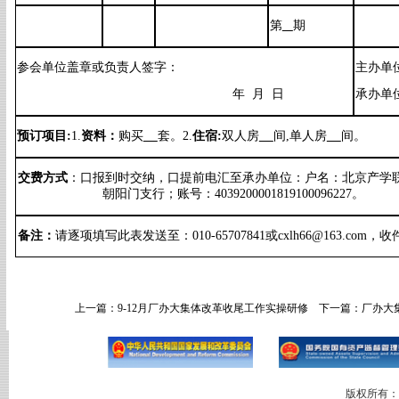
第
期
参会单位盖章或负责人签字：
主办单
年 月 日
承办单
预订项目:
1.
资料：
购买
套。
2.
住宿:
双人房
间,单人房
间
。
交费方式
：
口
报到时交纳，
口
提前电汇至承办单位：
户名：北京产学
朝阳门支行
；
账号：4039200001819100096227。
备注：
请逐项填写此表发送至：010-65707841或
cxlh66
@
163.com
，收
上一篇：
9-12月厂办大集体改革收尾工作实操研修
下一篇：
厂办大
版权所有：