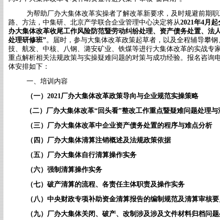
为帮助厂办大集体改革实操者了解改革新要求，及时规避前期职
路、方法，中集研、北京产学联合企业管理中心决定将从
2021年4
办大集体改革收尾工作风险防范暨劳动纠纷处理、资产债务处置、法
处理研修班
”
。届时，参与大集体改革政策起草者，以及全程辅导攀钢
技、航发、中核、八钢、潞安矿业、铁煤等进行大集体改革的实战专
重点解析相关法规政策与实操
疑难问题的对策与成功经验。报名咨询
体安排如下：
一、培训内容
（一）
2021
厂办大集体改革
政策导向与企业规范实操策略
（
二
）
厂办大集体改革
“回头看”整改工作重点暨
疑难问题处理
与
（三）
厂办大集体改革中企业资产
债务
处置
的程序
与难点
分析
（四）
厂办大集体清算注销概述
及
法规政策依据
（
五
）
厂办大集体自行清算操作实务
（
六
）
强制清算操作实务
（
七
）
破产清算
的流程、各责任主体职责及
操作实务
（
八
）
中央财政专项补助资金清算报告
的编制规范及
清算审核要
（
九
）
厂办大集体
关闭、
破产、改制涉及涉及
文件材料归档
问题