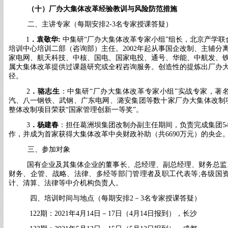
（
十
）
厂办大集体改革经验教训与风险防范措施
二、主讲专家
（每期安排
2-3名专家授课答疑）
1
．
袁敬华
:
中集研
“厂办大集体改革专家小组”组长，北京产学
培训中心培训二部（咨询部）主任。2002年起从事国企改制、主辅分
家电网、航天科技、中核、国电、国家电投、通号、华能、中航发、
属大集体改革提供过课题研究或全程咨询服务。
创造性的提炼出厂办
径。
2
．
骆志生
：中集研
“厂办大集体改革专家小组”实战专家，著
汽、八一钢铁、武钢
、广东电网、潞安集团等数十家厂办大集体改制
整体改制项目荣获
“国家管理创新一等奖”。
3
．
杨建春
：
担任葛洲坝集团改制办副主任期间，负责完成集团
作，并成为首家获得大集体改革中央财政补助（共6690万元）的央企
三、参加对象
国有企业及其集体企业的董事长、总经理、副总经理、财务总监
财务、企管、战略、法律、多经等部门管理者及职工代表等
;各级国
计、清算、法律等中介机构负责人。
四、培训时间与地点
（每期安排
2－3名专家授课答疑）
122期：2021年4月14日－17日（4月14日报到），长沙