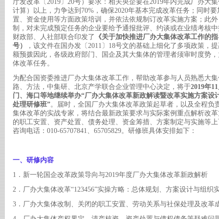
厅发改革〔2019〕20号）要求：相关央企要在2019年内完成厂办大
计算）以上，力争达到70%，确保2020年基本完成改革任务；同时
置、资金使用等方面政策培训，并依法依规制订改革实施方案；此外
制，对未完成预定任务的企业要给予通报批评、约谈或在业绩考核中扣分
财政部、人社部联合印发了
《关于加快推进厂办大集体改革工作的指
号）
，该文件在国办发〔
2011〕18号文的基础上细化了多项政策
额预拨因此，各级政府部门、国企及其大集体的管理者须审时度势，力
体改革任务。
为配合国资委推进厂办大集体改革工作，帮助改革参与人员熟悉大集
路、方法，中集研、北京产学联合企业管理中心决定，将于
2019年
门、海口等地继续举办“厂办大集体改革新政解读暨改革实施方案设
处理研修班”
。届时，全国厂办大集体改革政策起草者，以及全程负
集体改革的实战专家，将结合最新政策要求与实际案例重点解析改革
的职工安置、资产处置、债务处理、资金筹措、方案制定与实施等上
咨询电话：010-65707841、65705829。研修班具体安排如下：
一、研修内容
1．新一轮国企改革政策导向与2019年度厂办大集体改革新政解析
2．厂办大集体改革“123456”实操方略：总体规划、方案设计与组
3．厂办大集体改制、关闭的职工安置、劳动关系与社保处理及改革
4．厂办大集体产权界定、清产核资、资产处置与债权债务等疑难问