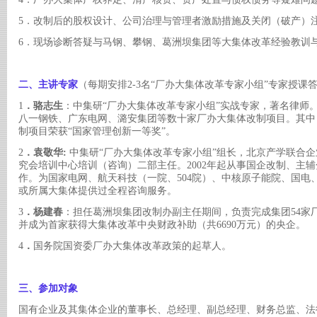
5．改制后的股权设计、公司治理与管理者激励措施及关闭（破产）
6．现场诊断答疑与马钢、攀钢、葛洲坝集团等大集体改革经验教训与
二、主讲专家
（每期安排
2-3名“厂办大集体改革专家小组”专家授课
1
．骆志生
：中集研
“厂办大集体改革专家小组”实战专家，著名律师
八一钢铁、广东电网、潞安集团等数十家厂办大集体改制项目。其中
制项目荣获“国家管理创新一等奖”。
2
．袁敬华
:
中集研
“厂办大集体改革专家小组”组长，北京产学联合
究会培训中心培训（咨询）二部主任。2002年起从事国企改制、主
作。为国家电网、航天科技（一院、504院）、中核原子能院、国电
或所属大集体提供过全程咨询服务。
3
．杨建春
：担任葛洲坝集团改制办副主任期间，负责完成集团
54
并成为首家获得大集体改革中央财政补助（共6690万元）的央企。
4
．
国务院国资委厂办大集体改革政策的起草人。
三、参加对象
国有企业及其集体企业的董事长、总经理、副总经理、财务总监、法