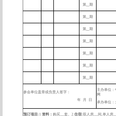
第
期
第
期
第
期
第
期
第
期
第
期
第
期
主办单位：
参会单位盖章或负责人签字：
网
年 月 日
承办单位：
预订项目:
1.
资料：
购买
套。2.
住宿:
双人房
间,单人房