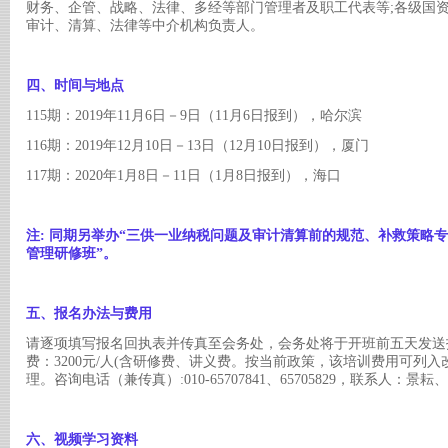
财务、企管、战略、法律、多经等部门管理者及职工代表等
;各级国
审计、清算、法律等中介机构负责人。
四、时间与地点
115期：2019年11月6日－9日（11月6日报到），哈尔滨
116期：2019年12月10日－13日（12月10日报到），厦门
117期：2020年1月8日－11日（1月8日报到），海口
注
: 同期另举办“三供一业纳税问题及审计
清算前的规范、补救策略
专
管理研修班”。
五、报名办法与费用
请逐项填写报名回执表并传真至会务处，会务处将于开班前五天发送
费：
3200元/人(含研修费、讲义费。按当前政策，该培训费用可列
理。咨询电话（兼传真）:010-65707841、65705829，联系人：景耘、袁
六、视频学习资料