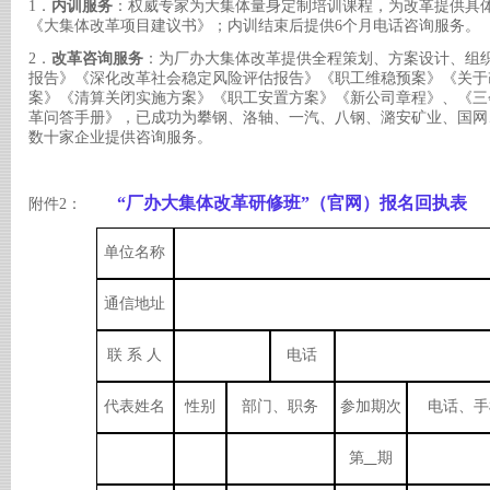
1．
内训服务
：权威专家为大集体量身定制培训课程，为改革提供具
《大集体改革项目建议书》；内训结束后提供
6个月电话咨询服务。
2．
改革咨询服务
：为厂办大集体改革提供全程策划、方案设计、组
报告》《深化改革社会稳定风险评估报告》《职工维稳预案》《关于
案》《清算关闭实施方案》《职工安置方案》《新公司章程》、《三
革问答手册》，已成功为攀钢、洛轴、一汽、八钢、潞安矿业、国网
数十家企业提供咨询服务。
“厂办大集体改革研修班”（官网）报名回执表
附件
2：
单位名称
通信地址
联 系 人
电话
代表姓名
性别
部门、职务
参加期次
电话、手
第
期