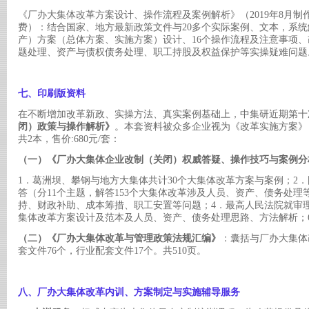
《厂办大集体改革方案设计、操作流程及案例解析》（
2019年8月
费）：结合国家、地方最新政策文件与20多个实际案例、文本，系
产）方案（总体方案、实施方案）设计、16个操作流程及注意事项
题处理、资产与债权债务处理、职工持股及权益保护等实操疑难问题
七、印刷版资料
在不断增加改革新政、实操方法、真实案例基础上，中集研近期第十
闭）政策与操作解析》
。本套资料被众多企业视为《改革实施方案》
共
2本，售价:680元/套：
（一）《厂办大集体企业改制（关闭）权威答疑、操作技巧与案例分
1．葛洲坝、攀钢与地方大集体共计30个大集体改革方案与案例；2
答（分11个主题，解答153个大集体改革涉及人员、资产、债务处理
持、财政补助、成本筹措、职工安置等问题；4．最高人民法院就审
集体改革方案设计及范本及人员、资产、债务处理思路、方法解析；6
（二）《厂办大集体改革与管理政策法规汇编》
：囊括与厂办大集体
套文件76个，行业配套文件17个。共510页。
八、厂办大集体改革内训、方案制定与实施辅导服务