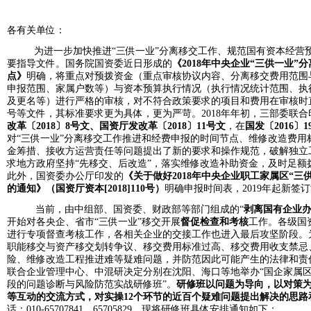
各有关单位：
为进一步加快推进
“三供一业”分离移交工作、规范国有资本经营
要指导文件。国务院国资委近日形成的
《
2018年中央企业“三供一业
点》
明确，将重点对预拨资金（重点审核协议内容、分离移交费用范围
申报范围、家属户数等）与资本预算执行情况（执行情况统计范围、执
及更名等）进行严格的审核，对不符合政策要求的项目和费用在审核时直
号等文件，
其标准要求更为具体，更为严苛。
2018年年初，三部委联合
改革〔
2018〕8号文、国资厅发改革〔2018〕11号文
，在
国发〔
2016〕
对
“三供一业”分离移交工作推进和经费申报的时间节点、维修改造费
金筹措、接收方运营责任等问题提出了新的要求和操作规范，
破解独立
求地方政府坚持“先移交、后改造”，落实维修改造补助资金，及时足额
此外，国资委办公厅印发的
《关于做好
2018年中央企业职工家属区“
的通知》（国资厅资本[2018]110号）
明确申报时间表，
2019年起新
当前，由中组部、国资委、财政部等部门组成的
“
剥离国有企业
开始对各央企、省市“三供一业”移交开展
督促检查和考核
工作。各级国
进行专项督查考核工作，各相关企业的交接工作也进入最后攻坚阶段。
职能移交与资产移交划转争议、移交费用标准过高、移交费用收支禁忌
险、维修改造工程推进难等疑难问题，并防范因此可能产生的法律和责
联合企业管理中心、中混研决定分别在沈阳、海口等地举
办
“国企家属
段的问题诊断与风险防范实战研修班”。
研修班以问题为导向，以对策
等互动的交流方式，对实操
12个环节的近百个疑难问题提出解决的思
话：010-65707841、65705829。现将研修班具体安排通知如下：