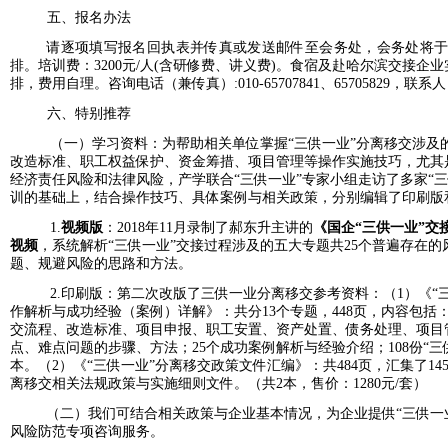
五、报名办法
请逐项填写报名回执表并传真或发送邮件至会务处，会务处将
排。培训费：3200元/人(含研修费、讲义费)
。食宿及赴哈尔滨交接企业
排，费用自理。咨询电话（兼传真）:010-65707841、65705829，联系人
六、特别推荐
（一）学习资料：为帮助相关单位掌握
“三供一业”分离移交涉及
改造标准、职工权益保护、资金筹措、项目管理等操作实施技巧，尤其
经济责任风险和法律风险，
产学联合
“三供一业”专家小组走访了多家“
训的基础上，结合操作技巧、具体案例与相关政策，分别编辑了印刷版
1.
视频版
：2018年11月录制了郝东升主讲的
《国企
“三供一业”
视频
，系统解析
“三供一业”交接过程涉及的五大专题共25个普遍存在
题、规避风险的思路和方法。
2.印刷版：第二次改版了三供一业分离移交参考资料：
（
1）
《
“
作解析与成功经验（案例）详解》
：共分
13个专题，448页，内容包
交流程、改造标准、项目申报、职工安置、资产处置、债务处理、项目
点、难点问题的步骤、方法；25个成功案例解析与经验介绍；108份“
本。（2）
《
“三供一业”分离移交政策文件汇编》
：共
484页，汇集了1
离移交相关法规政策与实施细则文件。
（共
2本，售价：1280元/套）
（二）我们可结合相关政策与企业基本情况，为企业提供“三供一
风险防范专项咨询服务。