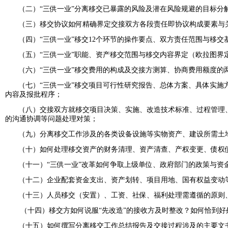
（二）“三供一业”分离移交已暴露的风险及潜在风险规避的目标分
（三）移交协议如何精确界定交接双方各段责任即协议构成要素与
（四）“三供一业”移交12个环节的操作要点、双方责任范围与移交
（五）“三供一业”职能、资产移交范围与移交内容界定（欧拉图界
（六）“三供一业”移交费用的构成及交接方测算、协商费用额度的
（七）“三供一业”移交项目可行性研究报告、总体方案、具体实施
内容及报批程序；
（八）交接双方就移交项目决策、实施、改造技术标准、过程管理
的沟通协调等问题处理对策；
（九）分离移交工作涉及的各类设备设施等实物资产、建设所需土
（十）如何处理移交资产的财务清理、资产清查、产权变更、债权
（十一）“三供一业”改革如何争取上级单位、政府部门的政策与资
（十二）企业配套资金支出、资产划转、项目用地、国有权益变动
（十三）人员移交（安置）、工资、社保、福利处理需遵循的原则
（十四）移交方如何说服
“先改造”的接收方及时整改？如何恰到
（十五）如何撰写分离移交工作总结报告及交接过程涉及的主要文