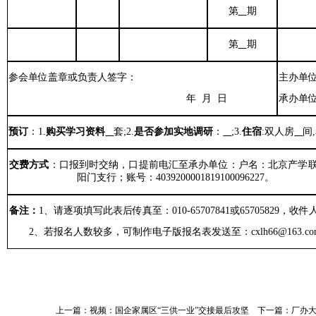
第
期
第
期
参会单位盖章或负责人签字：
主办单
年 月 日
承办单
预订
：
1.
购买
学习资料
套
;2.
是否参加实地
调研
：
;3.
住宿
:
双人房
间
,
交费方式
：
口
报到时交纳，
口
提前电汇至承办单位：
户名：北京产学
阳门支行
；
账号：
4039200001819100096227
。
备注：
1
、
请逐项填写此表后传真至：
010-65707841
或
65705829
，收件
2
、
若报名人数较多，可制作电子版报名表发送至：
cxlh66
@
163.c
上一篇：
视频：国企家属区“三供一业”交接最后攻坚
下一篇：
厂办