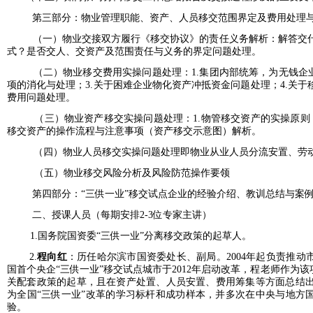
第三部分：物业管理职能、资产、人员移交范围界定及费用处理
（一）物业交接双方履行《移交协议》的责任义务解析：解答交
式？是否交人、交资产及范围责任与义务的界定问题处理。
（二）物业移交费用实操问题处理：
1.
集团内部统筹，为无钱企
项的消化与处理；
3.
关于困难企业物化资产冲抵资金问题处理；
4.关
费用问题处理。
（三）物业资产移交实操问题处理：1.
物管移交资产的实操原则
移交资产的操作流程与注意事项（资产移交示意图）解析。
（四）物业人员移交实操问题处理即物业从业人员分流安置、劳
（五）物业移交风险分析及风险防范操作要领
第四部分：
“三供一业”移交试点企业的经验介绍、教训总结与案
二、授课人员（每期安排
2-3位专家主讲）
1.
国务院国资委
“三供一业”分离移交政策的起草人。
2.
程向红
：历任哈尔滨市国资委处长、副局
。
2004年起负责推
国首个央企“三供一业”移交试点城市于2012年启动改革，程老师作为
关配套政策的起草，且
在资产处置、人员安置、费用筹集等方面总结
为全国
“三供一业”改革的学习标杆和成功样本，并多次在中央与地方
验。