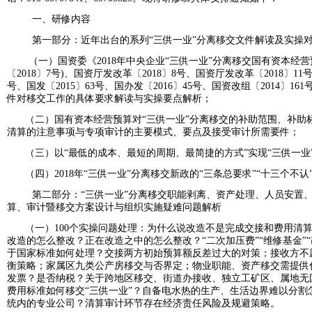
一、研修内容
第一部分：近年出台的系列
“三供一业”分离移交文件解读及实操
（一）国资委
《
2018年中央企业“三供一业”分离移交国有资本经
〔2018〕7号)、国资厅发改革〔2018〕8号、国资厅发改革〔2018〕11号
号、国发〔2015〕63号、
国办发〔
2016〕45号、国资改组〔2014〕16
件对移交工作的具体要求解读与实操要点解析；
（二）
国有资本经营预算对
“三供一业”分离移交的补助范围、补
清算的注意事项与专项审计的主要模式、要点及接受审计所需要件；
（三）
以
“最低的成本、最短的周期、最简捷的方式”实现“三供一业
（四）2018年“三供一业”分离移交
新政的
“三条总要求”“十三个不认
第二部分：
“三供一业”分离移交职能剥离、资产处理、人员安置
算、审计暨移交方案设计与组织实施疑难问题解析
（一）100个实操问题处理：为什么说改造不是完成交接和费用清
改造的怎么整改？正在改造之中的怎么整改？
“二次加压费”“维修基金
于国家标准如何处理？交接两方初始预算额反差过大的对策；接收方不
衡策略；家属区九类公产房移交与否界定；物业职能、资产移交需提供
发票？是否纳税？关于跨地区移交、街道办接收、独立工矿区、属地无
费用标准如何移交“三供一业”？自备电水热的生产、生活边界难以分割
统内的专业公司？清算审计环节存在经济责任风险及规避策略。