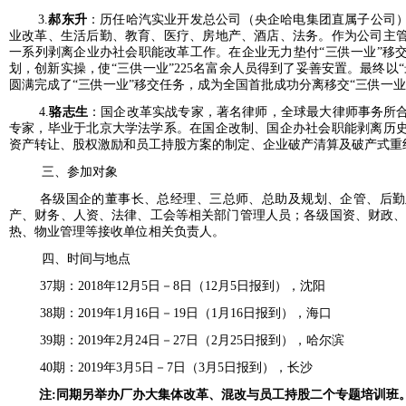
3.
郝东升
：历任哈汽实业开发总公司（央企哈电集团直属子公司
业改革、生活后勤、教育、医疗、房地产、酒店、法务。作为公司主
一系列剥离企业办社会职能改革工作。在企业无力垫付
“三供一业”移
划，创新实操，使“三供一业”225名富余人员得到了妥善
安置。最终以
圆满完成了“三供一业”移交任务，成
为全国首批成功分离移交
“三供一业
4.
骆志生
：国企改革实战专家，著名律师，全球最大律师事务所
专家，毕业于北京大学法学系。在国企改制、国企办社会职能剥离历
资产转让、股权激励和员工持股方案的制定、企业破产清算及破产式重
三、参加对象
各级国企的董事长、总经理、三总师、总助及规划、企管、后勤
产、财务、人资、法律、工会等相关部门管理人员；各级国资、财政、
热、物业管理等接收单位相关负责人。
四、时间与地点
37期：2018年12月5日－8日（12月5日报到），沈阳
38期：2019年1月16日－19日（1月16日报到），海口
39期：2019年2月24日－27日（2月25日报到），哈尔滨
40期：2019年3月5日－7日（3月5日报到），长沙
注
:同期另举办厂办大集体改革、混改与员工持股二个专题培训班