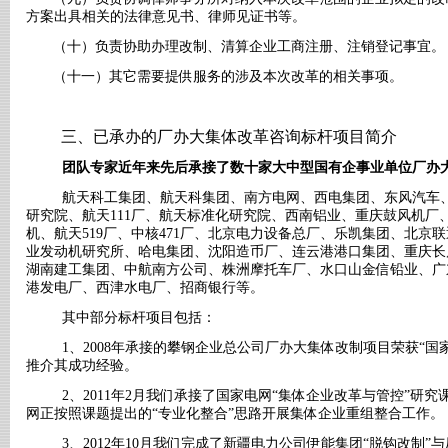
方案出具相关的法律意见书、律师见证书等。
（十）负责协助办理改制、清算企业工商注册、注销登记事宜。
（十一）其它需要提供服务的涉及本次改革的相关事项。
三、已承办的厂办大集体改革咨询标杆项目简介
团队专家近年来先后承接了数十家大中型国有企事业单位厂办
航天科工集团、航天科集团、南方电网、西电集团、东风汽车
研究院、航天
111厂、航天标准化研究院、西南铝业、重庆鼓风机厂
机、航天519厂、中核471厂、北京电力设备总厂、乐凯集团、北京
业发动机研究所、哈电集团、沈阳造币厂、连云港港口集团、重庆长
湖南建工集团、中航南方公司、株洲摩托车厂、水口山金信铅业、广
港发电厂、西津水电厂、招商银行等。
其中部分标杆项目包括：
1、2008年承接
的攀钢企业总公司厂办大集体改制项目荣获
“国
推介其成功经验。
2、2011年2月我们承接了国家电网“集体企业改革与管控”研
网正按照课题提出的“专业化整合”思路开展集体企业重组整合工作。
3、2012年10月我们完成了新疆电力公司伊能集团“脱钩改制