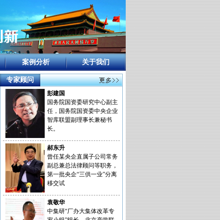
案例分析
关于我们
专家顾问
彭建国
国务院国资委研究中心副主
任，国务院国资委中央企业
智库联盟副理事长兼秘书
长。
郝东升
曾任某央企直属子公司常务
副总兼总法律顾问等职务，
第一批央企“三供一业”分离
移交试
袁敬华
中集研“厂办大集体改革专