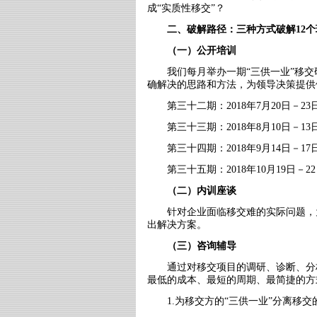
成
“
实质性移交
”
？
二、破解路径：三种方式破解
12
个
（一）公开培训
我们每月举办一期
“
三供一业
”
移交
确解决的思路和方法，为领导决策提供
第三十二期：
2018
年
7
月
20
日－
23
第三十三期：
2018
年
8
月
10
日－
13
第三十四期：
2018
年
9
月
14
日－
17
第三十五期：
2018
年
10
月
19
日－
22
（二）内训座谈
针对企业面临移交难的实际问题，
出解决方案。
（三）咨询辅导
通过对移交项目的调研、诊断、分
最低的成本、最短的周期、最简捷的方
1.为移交方的
“
三供一业
”
分离移交