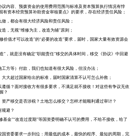
协议内容、预拨资金的使用费用范围与标准及资本预算执行情况有悖
国有资本经营预算补助资金审核要点》的要求，存在经济责任风险；
么做，都会有很大经济风险和责任风险；
改造，无视
“
维修为主，改造为辅
”
原则；
修价值才可以改造
”
的
“
必要的改造
”
要求，届时，国家大量有效资源会
造
”
，就是没有确定
“
职能责任
”
移交的具体时间，移交《协议》中回避
施工方等）付款，我们也知道有很大风险，但没办法；
，大大超过国家给出的标准，届时国家清算不认可怎么补救；
以遵循？面对接收方有很多要求，不满足就不接收！对这些有争议无依
握？
、资产移交是否涉税？土地怎么移交？怎样才能顺利通过审计？
何规避？
修基金
”“
改造过度期
”
等国资委明确不认可的费用，不给不接收，给了
按国资委要求一步到位：用最低的成本，最快的程序、最短的周期，完