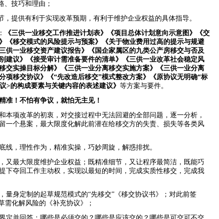
思路、技巧和理由；
细节，提供有利于实现改革预期，有利于维护企业权益的具体指导。
：
《三供一业移交工作推进计划表》《项目总体计划意向示意图》《交
》《移交模式的风险提示与预案》《关于物业费用过高的提示与规避
三供一业移交资产建议报告》《国企家属区的九类公产房移交与否及
别建议》《接受审计需准备要件的清单》《三供一业改革社会稳定风
移交实操目标分解》《三供一业分离移交实施方案》《三供一业分离
分项移交协议》《
“
先改造后移交
”
模式整改方案》《原协议无明确
“
标
议
>
的构成要素与关键内容的表述建议》
等方案与要件。
精准！不怕有争议，就怕无主见！
和本项改革的初衷，对交接过程中无法回避的全部问题，逐一分析，
留一个悬案，最大限度化解此前潜在给移交方的失责、损失等各类风
底线，理性作为，精准实操，巧妙周旋，解惑排扰。
，又最大限度维护企业权益；既精准细节，又让程序最简洁，既能巧
提下夺回工作主动权，实现以最短的时间，完成实质性移交，完成我
，量身定制的起草规范模式的
“
先移交
”
《移交协议书》；对此前签
草需化解风险的《补充协议》；
界定并回答：哪些是必须交的？哪些是应该交的？哪些是可交可不交