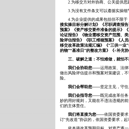
2.为移交方对外协商、公关提供
3.为没有文件条文可以遵循实操
4.为企业提供的成果包括但不限于
接实操目标分解计划》《尽职调查报告
预案》《资产移交要件准备的提示》《
论证报告》《物业需移交资产范围、类
险评估报告》《职工维稳预案》《人员
移交改革政策法规汇编》《
“
三供一业
”
的物
”“
基准日
”
的整改方案》《
<
补充协
三、破解之道：不怕难做，就怕不
我们会协助您
——
运用政策、法律
做出风险评估提示和预案对策建议，不
险。
我们会帮助您
——
坚定主见，守住
我们会指导您
——
既完成改革任务
妙的用好规则，又能在不违法违规的前
们的主体责任。
我们将直接为您
——
依国资委要求
订
“
先改造
”
协议的，依国资委要求，起
依本项改革预期目标，对资产逐一