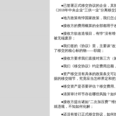
●已签署正式移交协议的企业，其
《
2018
年中央企业
“
三供一业
”
分离移交
●地方政策有悖国家政策，我们怎
●接收方的费用概算的全部都用于
●接收方欲改造项目，有悖
“
没有维
被无端废弃；
●我们签的《协议》里，主要谈
“
改
了移交的核心标的物
——
职能；
●接收方要求我们直接对第三方（
●我们《移交协议》约定费用总额
●资产移交没有具体的政策条文可
据的移交细节，究竟应当怎样界定和把
●移交资产是否要评估？移交费用
●清算审计环节存在哪些风险？如
●接收方提出诸如
“
二次加压费
”“
维
就违规，不知如何化解；
●还没有签订正式移交协议，如何