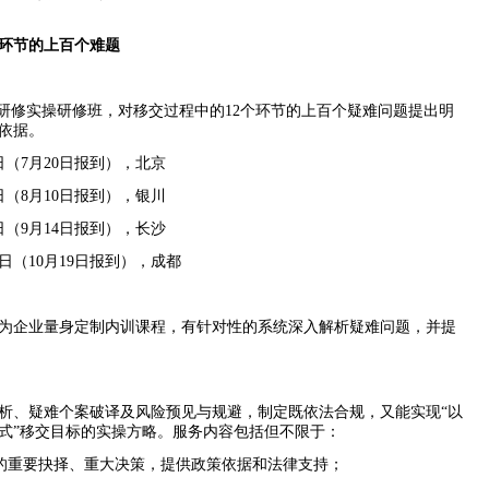
环节的上百个难题
研修实操研修班，对移交过程中的
12
个环节的上百个疑难问题提出明
依据。
日（
7
月
20
日报到），北京
日（
8
月
10
日报到），银川
日（
9
月
14
日报到），长沙
日（
10
月
19
日报到），成都
为企业量身定制内训课程，有针对性的系统深入解析疑难问题，并提
析、疑难个案破译及风险预见与规避，制定既依法合规，又能实现
“
以
式
”
移交目标的实操方略。服务内容包括但不限于：
的重要抉择、重大决策，提供政策依据和法律支持；