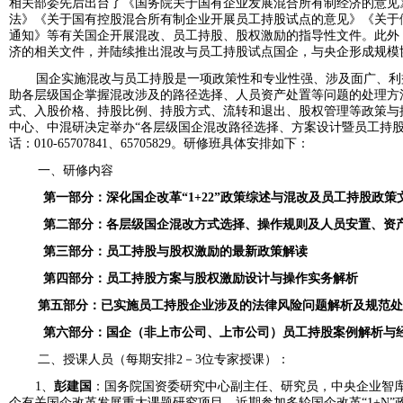
相关部委先后出台了《国务院关于国有企业发展混合所有制经济的意见
法》《关于国有控股混合所有制企业开展员工持股试点的意见》《关于
通知》等有关国企开展混改、员工持股、股权激励的指导性文件。此外
济的相关文件，并陆续推出混改与员工持股试点国企，与央企形成规模
国企实施混改与员工持股是一项政策性和专业性强、涉及面广、利
助各层级国企掌握混改涉及的路径选择、人员资产处置等问题的处理方
式、入股价格、持股比例、持股方式、流转和退出、股权管理等政策与
中心、中混研决定举办“各层级国企混改路径选择、方案设计暨员工持股
话：
010-65707841
、
65705829
。研修班具体安排如下：
一、研修内容
第一部分：深化国企改革“
1+22
”政策综述与
混改及员工持股政策
第二部分：各层级国企混改方式选择、操作规则及人员安置、资
第三部分：员工持股与股权激励的最新政策解读
第四部分：员工持股方案与股权激励设计与操作实务解析
第五部分：
已实施员工持股企业涉及的法律风险问题解析及规范
第六部分：国企（非上市公司、上市公司）员工持股案例解析与
二、授课人员（每期安排
2
－
3
位专家授课）：
1、
彭建国
：国务院国资委研究中心副主任、研究员，中央企业智
个有关国企改革发展重大课题研究项目。近期参加多轮国企改革“
1+N
”