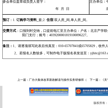
参会单位盖章或负责人签字：
主办单位：
年
月
日
预订
：
1.
订
购
学习资料
套
;2.
住宿
:
双人房
间
,
单人房
间。
交费方式
：
口
报到时交纳，
口
提前电汇至主办单位：
户名：北京产学联
阳门支行
；账号：
4039200001819100096227
。
备注：
1
、请逐项填写此表后传真至：
010-65707841
或
65705829
，收件
2
、
若报名人数较多，可制作电子版报名表发送至：
yjhitc
@
163.
上一篇：
厂办大集体改革新政解读与操作实务研修班（
下一篇：
《关
版权所有：