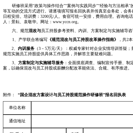
研修班采用“政策与操作结合”“案例与实践同步”“经验与方法相承
等互动的交流方式进行。请逐项填写报名回执表并传真至会务处，会务
日程安排。培训费：
3200
元
/
人。食宿可统一安排，费用自理。咨询电话
人：景耘、袁敬华。网址：
www.yccn.org
。
六、规范
混改与
员工持股参考资料、内训、方案制定与实施辅导咨
1、产学联合将编写
《规范混改与员工持股改革操作指南》
，共
2
本
2、
内训服务
（
3
－
5
万元
/
天）：权威专家针对企业实情培训答疑；
规范实施员工持股提供具体工作思路，并解答主要疑难问题。
3、
方案制定与实施辅导服务
：全面摸底调查、编制宣传手册、制
案，以确保混改与员工持股或薪酬分配改革能依法、合规、有序推进。
附件：
“国企混改方案设计与员工持股规范操作研修班”报名回执表
单位名称
通信地址