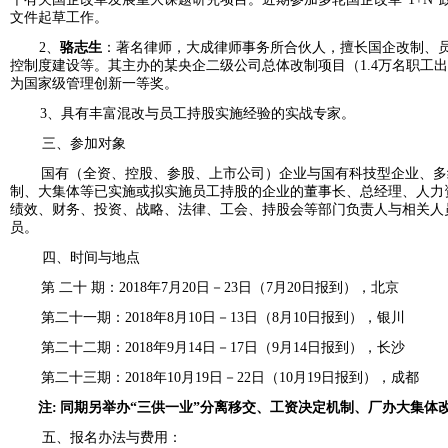
文件起草工作。
2、
骆志生
：著名律师，大成律师事务所合伙人，擅长国企改制、
控制度建设等。其主办的某央企二级公司总体改制项目（
1.4
万名职工出
为国家级管理创新一等奖。
3、具有丰富混改与员工持股实施经验的实战专家。
三、参加对象
国有（全资、控股、参股、上市公司）企业与国有科技型企业、多
制、大集体等已实施或拟实施员工持股的企业的董事长、总经理、人力
绩效、财务、投资、战略、法律、工会、持股会等部门负责人与相关人
员。
四、时间与地点
第 二十 期：
2018
年
7
月
20
日－
23
日（
7
月
20
日报到），北京
第二十一期：
2018
年
8
月
10
日－
13
日（
8
月
10
日报到），银川
第二十二期：
2018
年
9
月
14
日－
17
日（
9
月
14
日报到），长沙
第二十三期：
2018
年
10
月
19
日－
22
日（
10
月
19
日报到），成都
注
:
同期另举办“三供一业”分离移交、工资决定机制、厂办大集体
五、报名办法与费用：