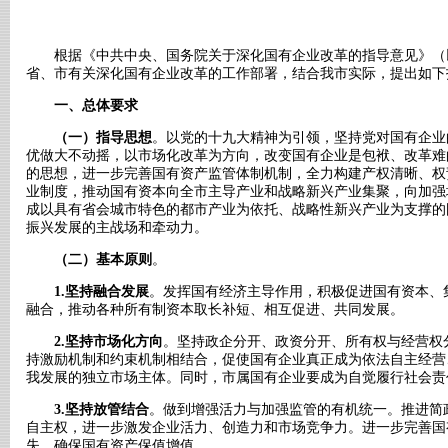
根据《中共中央、国务院关于深化国有企业改革的指导意见》（
省、市有关深化国有企业改革的工作部署，结合我市实际，提出如下
一、总体要求
（一）指导思想
。以党的十九大精神为引领，坚持党对国有企业
优做大不动摇，以市场化改革为方向，改变国有企业是包袱、改革难
的思想，进一步完善国有资产监管体制机制，全力构建产权清晰、权
业制度，推动国有资本向全市主导产业和战略新兴产业集聚，向加强
成以具有省会城市特色的都市产业为依托、战略性新兴产业为支撑的
振兴发展的主战场和牵动力。
（二）基本原则
。
1.坚持融合发展
。发挥国有经济主导作用，积极促进国有资本、
融合，推动各种所有制资本取长补短、相互促进、共同发展。
2.坚持市场化方向
。坚持政企分开、政资分开、所有权与经营权
持激励机制和约束机制相结合，促使国有企业真正成为依法自主经营
我发展的独立市场主体。同时，市属国有企业要成为自觉履行社会责
3.坚持放管结合
。做到增强活力与加强监管的有机统一。推进简
自主权，进一步激发企业活力、创造力和市场竞争力。进一步完善国
失，确保国有资产保值增值。