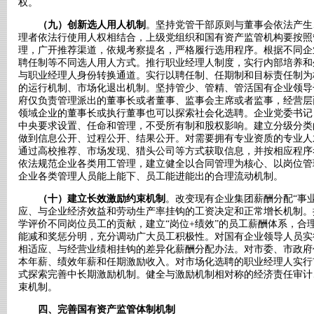
权。
（九）创新选人用人机制
。坚持党管干部原则与董事会依法产生
理者依法行使用人权相结合，上级党组织和国有资产监管机构要按照
理，广开推荐渠道，依规考察提名，严格履行选用程序。根据不同企
聘任制等不同选人用人方式。推行职业经理人制度，实行内部培养和
与职业经理人身份转换通道。实行以聘任制、任期制和目标责任制为
的运行机制、市场化退出机制。坚持管少、管精、管活国有企业领导
府仅负责管理派出的董事长或者董事、监事会主席或者监事，经营层
领域企业的董事长或执行董事也可以探索社会化选聘。企业党委书记
中央要求设置、任命和管理，不受所有制和股权影响。建立分级分类
做到信息公开、过程公开、结果公开。对需要拥有专业资质的专业人
通过高校推荐、市场发现、猎头公司等方式获取信息，并按相应程序
依法规范企业各类用工管理，建立健全以合同管理为核心、以岗位管
企业各类管理人员能上能下、员工能进能出的合理流动机制。
（十）建立长效激励约束机制
。改变现有企业集团薪酬分配“事
应、与企业经济效益和劳动生产率挂钩的工资决定和正常增长机制。
学评价不同岗位员工的贡献，建立“岗位+绩效”的员工薪酬体系，合
能减和奖惩分明，充分调动广大员工积极性。对国有企业领导人员实
相适应、与经营业绩相挂钩的差异化薪酬分配办法。对市委、市政府
本年薪、绩效年薪和任期激励收入。对市场化选聘的职业经理人实行
式探索完善中长期激励机制。健全与激励机制相对称的经济责任审计
束机制。
四、完善国有资产监管体制机制