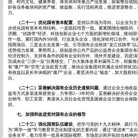
游、时尚文化、健康养老、体育休闲等重点产业发展，探索整合或组
好各业务板块间的资产账、效益账，实行流程再造，推进资源整合，
力。
（二十一）优化国有资本配置
。坚持以市场为导向、以企业为主
步优化国有资本布局结构。一是跟踪培育一批。紧紧围绕生物医药、
济圈、“丝路带”经济、科技创新企业七个方面的新增长领域，推动
作一批。紧盯国内外500强、行业龙头企业，强化深哈对口合作、与
招商项目。三是走出去发展一批。引导国有企业抢抓“龙江丝路带”
优势借力发展、乘势而上。鼓励提供公共产品的公益类企业集团在各
经济控制力。支持有条件的国有企业到市外、境外开发建设。四是清
完成央企“三供一业”分离移交、厂办大集体改革补漏等工作，积极
有“僵尸”和“空壳”企业处置力度，推动企业集团对所属企业经营状
有收益以及长年休眠的“僵尸”企业，要坚决停止“输血”，加大股权
出。
（二十二）妥善解决国有企业历史遗留问题
。通过企业土地收益
益等方式多渠道筹措资金，力争用2—3年时间，妥善解决好关停企业资
出销号、职工安置、离退休人员社会化管理及困难企业欠缴社会保险
担。
七、加强和改进党对国有企业的领导
（二十三）强化国资队伍建设
。把学习党的十九大精神、践行习
为“两学一做”学习教育常态化制度化的主要内容，通过“请进来”“走
业务水平，着力培养一批具有国际视野、市场意识和开拓担当精神的