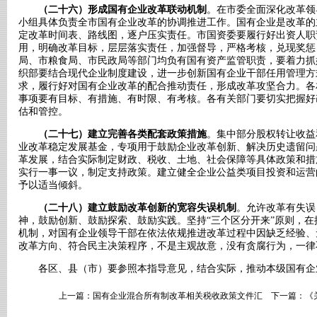
（二十六）形成国有企业改革联动机制
。在市委全面深化改革领
小组具体负责全市国有企业改革的协调推进工作。国有企业是改革的
定改革时间表、路线图，逐户压实责任。市国资委要履行好出资人职
用，明确改革目标，层层落实责任，加强督导，严格考核，兑现奖惩
局、市粮食局、市民政局等部门均负有国有资产监管职责，要着力抓
织部要结合现代企业制度建设，进一步创新国有企业干部任用管理方
求，履行好对国有企业改革的配合推动责任，形成改革攻坚合力。各
事项要有目标、有措施、有时限、有考核。各有关部门要切实把握好
估和管控。
（二十七）建立完善各类配套政策措施
。集中部分股权转让收益
业改革稳定发展基金，专项用于鼓励企业改革创新、解决历史遗留问
革发展，结合实际制定财政、税收、土地、社会保障等具体政策和措
实行一事一议，制定支持政策。建立健全企业公益类项目投资和运营
予以适当倾斜。
（二十八）建立鼓励改革创新的宽容失误机制
。允许改革有失误
神，鼓励创新、鼓励探索、鼓励实践。坚持“三个区分开来”原则，
机制，对国有企业领导干部在依法依规推进改革过程中因缺乏经验、
改革方向、符合民主决策程序，不是主观故意，没有贪腐行为，一律
各区、县（市）要参照本指导意见，结合实际，推动本级国有企
上一篇：
国有企业混合所有制改革相关税收政策文件汇
下一篇：
《