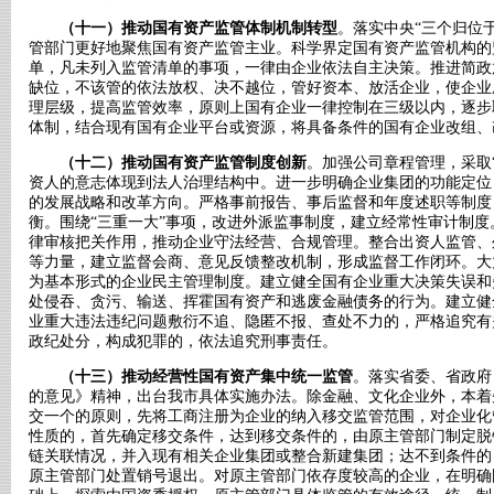
（十一）推动国有资产监管体制机制转型
。落实中央“三个归位
管部门更好地聚焦国有资产监管主业。科学界定国有资产监管机构的
单，凡未列入监管清单的事项，一律由企业依法自主决策。推进简政
缺位，不该管的依法放权、决不越位，管好资本、放活企业，使企业
理层级，提高监管效率，原则上国有企业一律控制在三级以内，逐步
体制，结合现有国有企业平台或资源，将具备条件的国有企业改组、
（十二）推动国有资产监管制度创新
。加强公司章程管理，采取
资人的意志体现到法人治理结构中。进一步明确企业集团的功能定位
的发展战略和改革方向。严格事前报告、事后监督和年度述职等制度
衡。围绕“三重一大”事项，改进外派监事制度，建立经常性审计制
律审核把关作用，推动企业守法经营、合规管理。整合出资人监管、
等力量，建立监督会商、意见反馈整改机制，形成监督工作闭环。大
为基本形式的企业民主管理制度。建立健全国有企业重大决策失误和
处侵吞、贪污、输送、挥霍国有资产和逃废金融债务的行为。建立健
业重大违法违纪问题敷衍不追、隐匿不报、查处不力的，严格追究有
政纪处分，构成犯罪的，依法追究刑事责任。
（十三）推动经营性国有资产集中统一监管
。落实省委、省政府
的意见》精神，出台我市具体实施办法。除金融、文化企业外，本着
交一个的原则，先将工商注册为企业的纳入移交监管范围，对企业化
性质的，首先确定移交条件，达到移交条件的，由原主管部门制定脱
链关联情况，并入现有相关企业集团或整合新建集团；达不到条件的
原主管部门处置销号退出。对原主管部门依存度较高的企业，在明确