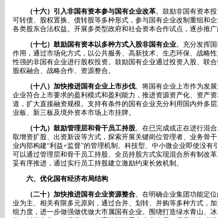
（十六）引入非国有资本参与国有企业改革
。鼓励非国有资本投
可转债、股权置换、债转股等多种形式，参与国有企业改制重组和企
各类股东合法权益。开展多类型政府和社会资本合作试点，逐步推广
（十七）鼓励国有资本以多种方式入股非国有企业
。充分发挥国
作用，通过市场化方式，以公共服务、高新技术、生态环保、战略性
性强的非国有企业进行股权投资。鼓励国有企业通过投资入股、联合
股权融合、战略合作、资源整合。
（十八）加快推进国有企业上市步伐
。将国有企业上市作为发展
企业符合上市要求的盈利模式和盈利能力，推进资源资产化、资产资
道，扩大直接融资规模。支持有条件的国有企业充分利用国内外多层
业板、新三板及境外资本市场上市挂牌。
（十九）鼓励管理层和骨干员工持股
。在已完成或正在进行混合
取增资扩股、出资新设等方式，探索开展关键岗位管理者、业务骨干
业内部构建“利益+监督”的管理机制。科技型、中小微企业即使没有
可以通过管理层和骨干员工持股、全员持股方式实现混合所有制改革
妥有序推进，通过实行员工持股建立激励约束长效机制。
六、优化国有经济布局结构
（二十）加快推进国有企业资源整合
。在明确企业集团功能定位
业为主、相关有限多元原则，通过合并、划转、并购等多种方式，加
组力度，进一步做强做优做大市属国有企业。围绕打造绿水青山、冰