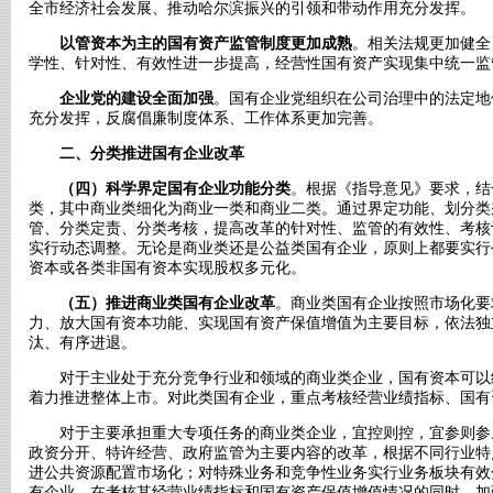
全市经济社会发展、推动哈尔滨振兴的引领和带动作用充分发挥。
以管资本为主的国有资产监管制度更加成熟
。相关法规更加健全
学性、针对性、有效性进一步提高，经营性国有资产实现集中统一监
企业党的建设全面加强
。国有企业党组织在公司治理中的法定地
充分发挥，反腐倡廉制度体系、工作体系更加完善。
二、分类推进国有企业改革
（四）科学界定国有企业功能分类
。根据《指导意见》要求，结
类，其中商业类细化为商业一类和商业二类。通过界定功能、划分类
管、分类定责、分类考核，提高改革的针对性、监管的有效性、考核
实行动态调整。无论是商业类还是公益类国有企业，原则上都要实行
资本或各类非国有资本实现股权多元化。
（五）推进商业类国有企业改革
。商业类国有企业按照市场化要
力、放大国有资本功能、实现国有资产保值增值为主要目标，依法独
汰、有序进退。
对于主业处于充分竞争行业和领域的商业类企业，国有资本可以
着力
推进整体上市
。对此类国有企业，重点考核经营业绩指标、国有
对于主要承担重大专项任务的商业类企业，宜控则控，宜参则参
政资分开、特许经营、政府监管为主要内容的改革，根据不同行业特
进公共资源配置市场化；对特殊业务和竞争性业务实行业务板块有效
有企业，在考核其经营业绩指标和国有资产保值增值情况的同时，加