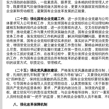
实力强劲的创新团队，一批素质高、眼界宽、业务精的经营管理人才
导，既要理直气壮做强做优做大国有企业，更要大张旗鼓宣传国有企
企业家和劳动模范，凝聚国有企业改革发展的正能量。
（二十四）强化国有企业党建工作
。进一步完善企业党建与公司
体要求写入公司章程工作，充分发挥国有企业党组织在公司治理结构
建相互制衡的现代企业制度，进一步完善双向进入、交叉任职的领导
管理，推动党建工作与重大经营决策融合共进。国有企业要根据企业
党务工作者，落实党组织工作机构设置，解决同级同酬问题。要将党
动有效开展。国有企业党组织要切实承担好、落实好从严管党治党责
党，增强管党治党意识，建立健全党建工作责任制，聚精会神抓好党
土尽责。党组织书记要切实履行党建工作第一责任人职责，党组织班
业务分工抓好党建工作。在改革过程中，要充分发挥企业党组织的作
的工作，作为国有企业推进混合所有制改革的必要前提，根据不同类
织的设置方式、职责定位、管理模式。
（二十五）强化党风廉政建设
。严格落实党风廉政建设责任制，
督，扎细扎密扎牢制度“笼子”，堵住权力寻租“缺口”，又要强化对
纪“四种形态”，保持惩治腐败的高压态势。国有企业党组织要切实
任。引导国有企业领导人员坚定理想信念，认真贯彻落实《关于新形
国共产党党内监督条例》要求，严肃党内政治生活，加强党内监督，
权。建立切实可行的责任追究制度，与企业考核等挂钩，实行“一案
人员特别是各级“一把手”的监督，努力构筑企业领导人员不敢腐、
八、强化改革保障机制