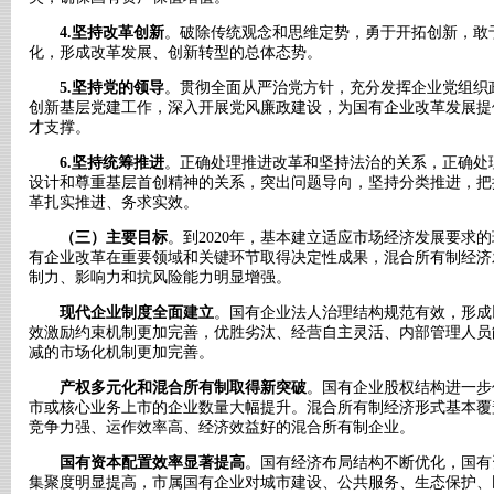
4.坚持改革创新
。破除传统观念和思维定势，勇于开拓创新，敢
化，形成改革发展、创新转型的总体态势。
5.坚持党的领导
。贯彻全面从严治党方针，充分发挥企业党组织
创新基层党建工作，深入开展党风廉政建设，为国有企业改革发展提
才支撑。
6.坚持统筹推进
。正确处理推进改革和坚持法治的关系，正确处
设计和尊重基层首创精神的关系，突出问题导向，坚持分类推进，把
革扎实推进、务求实效。
（三）主要目标
。到2020年，基本建立适应市场经济发展要求
有企业改革在重要领域和关键环节取得决定性成果，混合所有制经济
制力、影响力和抗风险能力明显增强。
现代企业制度全面建立
。国有企业法人治理结构规范有效，形成
效激励约束机制更加完善，优胜劣汰、经营自主灵活、内部管理人员
减的市场化机制更加完善。
产权多元化和混合所有制取得新突破
。国有企业股权结构进一步
市或核心业务上市的企业数量大幅提升。混合所有制经济形式基本覆
竞争力强、运作效率高、经济效益好的混合所有制企业。
国有资本配置效率显著提高
。国有经济布局结构不断优化，国有
集聚度明显提高，市属国有企业对城市建设、公共服务、生态保护、