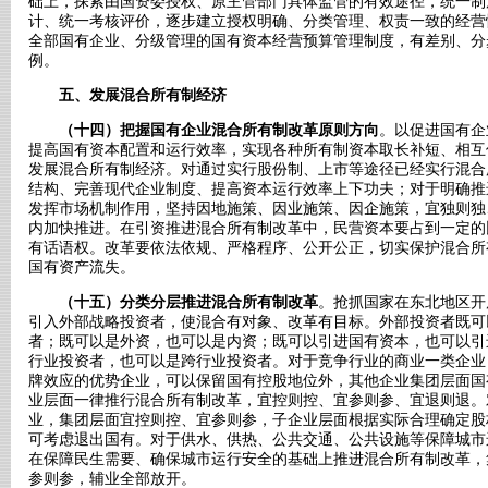
础上，探索由国资委授权、原主管部门具体监管的有效途径，统一制
计、统一考核评价，逐步建立授权明确、分类管理、权责一致的经营
全部国有企业、分级管理的国有资本经营预算管理制度，有差别、分
例。
五、发展混合所有制经济
（十四）把握国有企业混合所有制改革原则方向
。以促进国有企
提高国有资本配置和运行效率，实现各种所有制资本取长补短、相互
发展混合所有制经济。对通过实行股份制、上市等途径已经实行混合
结构、完善现代企业制度、提高资本运行效率上下功夫；对于明确推
发挥市场机制作用，坚持因地施策、因业施策、因企施策，宜独则独
内加快推进。在引资推进混合所有制改革中，民营资本要占到一定的
有话语权。改革要依法依规、严格程序、公开公正，切实保护混合所
国有资产流失。
（十五）分类分层推进混合所有制改革
。抢抓国家在东北地区开
引入外部战略投资者，使混合有对象、改革有目标。外部投资者既可
者；既可以是外资，也可以是内资；既可以引进国有资本，也可以引
行业投资者，也可以是跨行业投资者。对于竞争行业的商业一类企业
牌效应的优势企业，可以保留国有控股地位外，其他企业集团层面国
业层面一律推行混合所有制改革，宜控则控、宜参则参、宜退则退。
业，集团层面宜控则控、宜参则参，子企业层面根据实际合理确定股
可考虑退出国有。对于供水、供热、公共交通、公共设施等保障城市
在保障民生需要、确保城市运行安全的基础上推进混合所有制改革，
参则参，辅业全部放开。