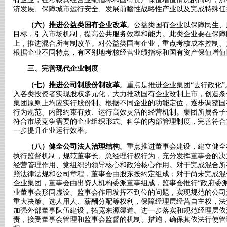
济发展、保障城市运行安全、发展前瞻性战略性产业以及完成特殊任
（六）推进公益类国有企业改革
。公益类国有企业以保障民生、
目标，引入市场机制，提高公共服务效率和能力。此类企业要在保障
上，推进混合所有制改革。对公益类国有企业，重点考核成本控制、
根据企业不同特点，有区别地考核经营业绩指标和国有资产保值增值
三、完善现代企业制度
（七）推进公司制股份制改革
。重点是推进企业集团“去行政化
入各类投资者实现股权多元化，大力推动国有企业改制上市，创造条
集团原则上均应实行股份制。根据不同企业的功能定位，逐步调整国
行为规范、内部约束有效、运行高效灵活的经营机制。集团所属各子
符合市场竞争需要的企业组织形式、科学的内部管理制度，完善符合
一步提升企业运行效率。
（八）健全公司法人治理结构
。重点推进董事会建设，建立健全
执行监督机制，规范董事长、总经理行权行为，充分发挥董事会的决
经营管理作用、党组织的领导核心和政治核心作用。对于完成混合所
照法律法规和公司章程，董事会由股东按约定组成；对于尚未完成混
企业集团，董事会由出资人机构委派董事组成，监事会推行“政府委派
业董事会形同虚设、监事会作用发挥不到位的问题，实现规范的公司
重大决策、选人用人、薪酬分配等权利，保障经理层经营自主权，法
加强外部董事队伍建设，拓宽来源渠道。进一步落实和规范经理层依
责，接受董事会管理和监事会监督的机制、措施，确保其依法行使管