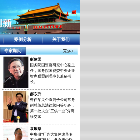
案例分析
关于我们
专家顾问
彭建国
国务院国资委研究中心副主
任，国务院国资委中央企业
智库联盟副理事长兼秘书
长。
郝东升
曾任某央企直属子公司常务
副总兼总法律顾问等职务，
第一批央企“三供一业”分离
移交试
袁敬华
中集研“厂办大集体改革专