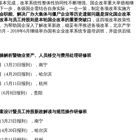
基本完成，改革系统性整体性协同性不断增强。国企改革重大举措相继
下一步，各级国企需结合自身实际，一企一策，制定各项改革实施方
社会职能、解决厂办大集体与僵尸企业等历史遗留问题是深化国企改革
改革与员工持股则是本轮国企改革的重要突破口
，这四项改革政策性
。为帮助国企深入了解改革新政，稳妥有序推进各项改革，北京产学
3
月－
2018
年
6
月继续举办国有企业改革系统专题培训班，并提供后续
实操解析暨物业资产、人员移交与费用处理研修班
日（
3
月
23
日报到），南宁
日（
4
月
20
日报到），哈尔滨
日（
5
月
11
日报到），杭州
（
6
月
8
日报到），贵阳
案设计暨员工持股新政解读与规范操作研修班
（
3
月
23
日报到），南宁
（
4
月
20
日报到），哈尔滨
（
5
月
11
日报到），杭州