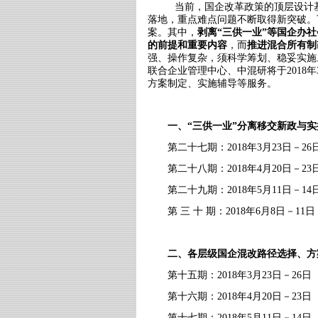
当前，国企改革政策的顶层设计
落地，重点难点问题不断取得新突破。
案。其中，
剥离“三供一业”等国企办
的前提和重要内容
，而
推进混合所有制
强、操作复杂，须科学筹划、稳妥实施
联合企业管理中心、中混研将于
2018
年
方案制定、实施辅导等服务。
一、“三供一业”分离移交新政与
第二十七期：
2018
年
3
月
23
日－
26
第二十八期：
2018
年
4
月
20
日－
23
第二十九期：
2018
年
5
月
11
日－
14
第 三 十 期：
2018
年
6
月
8
日－
11
日
二、各层级国企混改路径选择、方
第十五期：
2018
年
3
月
23
日－
26
日
第十六期：
2018
年
4
月
20
日－
23
日
第十七期：
2018
年
5
月
11
日－
14
日