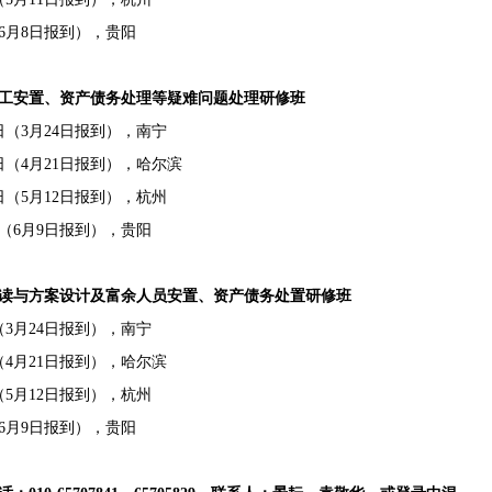
6
月
8
日报到），贵阳
工安置、资产债务处理等疑难问题处理研修班
日（
3
月
24
日报到），南宁
日（
4
月
21
日报到），哈尔滨
日（
5
月
12
日报到），杭州
（
6
月
9
日报到），贵阳
读与方案设计及富余人员安置、资产债务处置研修班
（
3
月
24
日报到），南宁
（
4
月
21
日报到），哈尔滨
（
5
月
12
日报到），杭州
6
月
9
日报到），贵阳