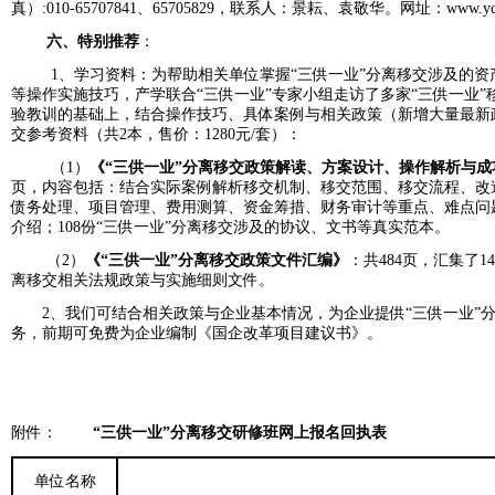
真）:010-65707841、65705829，联系人：景耘、袁敬华。网址：www.ycc
六、特别推荐
：
1、学习资料：为帮助相关单位掌握“三供一业”分离移交涉及的资
等操作实施技巧，产学联合“三供一业”专家小组走访了多家“三供一业”移
验教训的基础上，结合操作技巧、具体案例与相关政策（新增大量最新
交参考资料（共2本，售价：1280元/套）：
（1）
《
“
三供一业
”
分离移交政策解读、方案设计、操作解析与成
页，内容包括：结合实际案例解析移交机制、移交范围、移交流程、改
债务处理、项目管理、费用测算、资金筹措、财务审计等重点、难点问题
介绍；108份“三供一业”分离移交涉及的协议、文书等真实范本。
（2）
《
“
三供一业
”
分离移交政策文件汇编》
：共484页，汇集了
离移交相关法规政策与实施细则文件。
2、我们可结合相关政策与企业基本情况，为企业提供“三供一业”
务，前期可免费为企业编制《国企改革项目建议书》。
附件：
“
三供一业
”
分离移交研修班网上报名回执表
单位名称