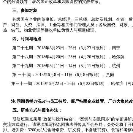
企的分管领导；著名国企改革和风险管控的实战专家。
三、参加对象
各级国有企业的董事长、总经理、三总师、总助及规划、企管、后
产、财务、人资、法律、工会等相关部门管理人员；各级国资、财政、
热、供气、物业管理等接收单位负责人与项目经理。
四、时间与地点
第二十七期：
2018
年
3
月
23
日－
2
6
日（
3
月
23
日报到），南宁
第二十八期：
2018
年
4
月
20
日－
23
日（
4
月
20
日报到），哈尔滨
第二十九期：
2018
年
5
月
11
日－
14
日（
5
月
11
日报到），杭州
第 三十 期：
2018
年
6
月
8
日－
11
日（
6
月
8
日报到），贵阳
第三十一期：2018年6月22日－26日（6月22日报到），哈尔滨
注
:
同期另举办混改与员工持股、僵尸特困企业处置、厂办大集体改
五、研修方式与报名办法
：
研修班重点采用“政策与操作结合”、“案例与实践同步”的专题讲
交流方式进行。请逐项填写报名回执表并传真至会务处，会务处将于开
排。培训费：3200元/人(含研修费、讲义费，不含证书费)。食宿和