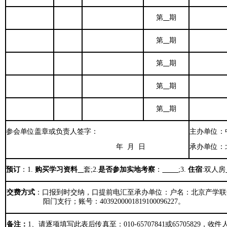
第
期
第
期
第
期
第
期
第
期
参会单位盖章或负责人签字：
主办单位：
年
月
日
承办单位：
预订
：
1.
购买学习资料
套
;2.
是否参加实地考察
：
;3.
住宿
:
双人房
交费方式
：口报到时交纳，口提前电汇至承办单位：户名：北京产学联
阳门支行；账号：
4039200001819100096227
。
备注：
1
、请逐项填写此表后传真至：
010-65707841
或
65705829
，收件