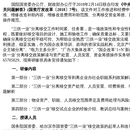
国院国资委办公厅、财政部办公厅于
2018
年
2
月
14
日联合印发
《中
关问题解答》
(
国资厅发改革〔
2018
〕
7
号
)
。该文件对工作推进和经费申
准、维修改造补助内容、维修改造费用补助范围、分离移交资金筹措、
操作规范。
“三供一业”分离移交工作时间紧、任务重，是一项政策性和专业
程，既要做好移交项目的设计、施工和验收工作，确保质量达标，又要
确保分离移交过程平稳可控。为帮助企业熟悉“三供一业”移交政策法规
利推进、稳妥实施，作为国企改革培训、咨询的资深实战机构，北京产
企主辅分离”、“电力主多分开”、“厂办大集体改革”、“国企改革‘1+N’
供一业’分离移交政策解读与资产处置、人员安置、资金筹措操作实务研修班”。
65705829。现将研修班具体安排通知如下：
一、研修内容
第一部分：“三供一业”分离移交等剥离企业办社会职能系列政策解
第二部分：“三供一业”分离移交资产处理、人员安置、经费筹措
题解析
第三部分：物业资产、职能、人员移交范围界定及费用处理与风险
第四部分：“三供一业”移交试点企业的经验介绍、教训总结与案例
二、授课人员
国务院国资委、哈尔滨市国资委“三供一业”移交政策的起草人和改