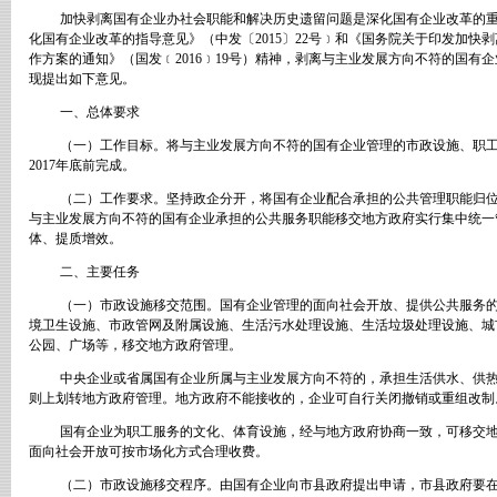
加快剥离国有企业办社会职能和解决历史遗留问题是深化国有企业改革的
化国有企业改革的指导意见》（中发〔
2015
〕
22
号﹞和《国务院关于印发加快剥
作方案的通知》（国发﹝
2016
﹞
19
号）精神，剥离与主业发展方向不符的国有企
现提出如下意见。
一、总体要求
（一）工作目标。将与主业发展方向不符的国有企业管理的市政设施、职
2017
年底前完成。
（二）工作要求。坚持政企分开，将国有企业配合承担的公共管理职能归
与主业发展方向不符的国有企业承担的公共服务职能移交地方政府实行集中统一
体、提质增效。
二、主要任务
（一）市政设施移交范围。国有企业管理的面向社会开放、提供公共服务
境卫生设施、市政管网及附属设施、生活污水处理设施、生活垃圾处理设施、城
公园、广场等，移交地方政府管理。
中央企业或省属国有企业所属与主业发展方向不符的，承担生活供水、供
则上划转地方政府管理。地方政府不能接收的，企业可自行关闭撤销或重组改制
国有企业为职工服务的文化、体育设施，经与地方政府协商一致，可移交
面向社会开放可按市场化方式合理收费。
（二）市政设施移交程序。由国有企业向市县政府提出申请，市县政府要