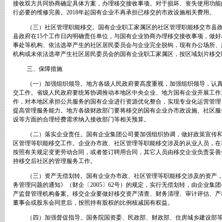
接收双方共同协商确定具体方案，办理移交接收事项。对于损坏、丧失使用功能
行必要的维修完善。
2018
年起国有企业不再承担已移交的市政设施相关费用。
（三）社区管理职能移交。国有企业职工家属区的社区管理职能移交市县
县政府在
15
个工作日内明确责任单位，与国有企业协商办理移交接收事项，做好
事处等机构、依法选举产生的社区居民委员会与企业完全脱钩，现有办公场所、
机构或未依法选举产生社区居民委员会的国有企业职工家属区，按区域划片移交
三、保障措施
（一）加强组织领导。地方各级人民政府要高度重视，加强组织领导，认
交工作。省级人民政府要统筹协调推动本地区中央企业、地方国有企业开展工作
作，对本地区承担公共服务的国有企业进行资源优化整合，实现专业化运营管理
提高管理服务能力。地方各级财政部门要将移交的国有企业办市政设施、社区服
设等方面的合理经费需求纳入接收部门等相关预算。
（二）落实企业责任。国有企业集团公司要加强组织协调，做好政策宣传
区管理等职能移交工作。企业办市政、社区管理等职能移交涉及的从业人员，在
按照有关规定变更劳动合同，或者签订聘用合同，其它人员由移交企业负责妥善
持移交后社区的管理服务工作。
（三）资产无偿划转。国有企业办市政、社区管理等职能移交涉及的资产
务管理问题的通知》（财企〔
2005
〕
62
号）的规定，实行无偿划转，由企业集团
产监督管理机构备案。移交企业要做好移交资产清查、财务清理、审计评估、产
董事会或股东会同意后，按照持有股权的比例核减国有权益。
（四）加强督促指导。国务院国资委、民政部、财政部、住房城乡建设部