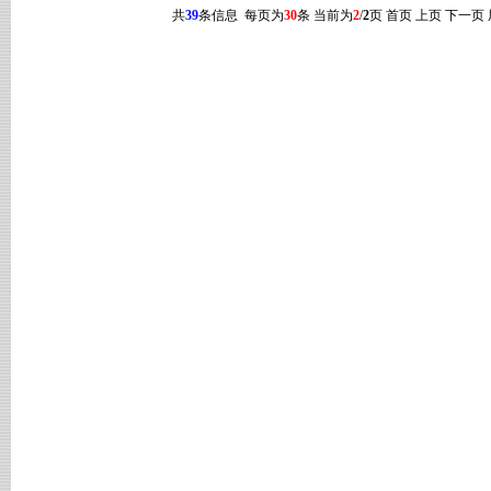
共
39
条信息 每页为
30
条 当前为
2
/
2
页
首页
上页
下一页 