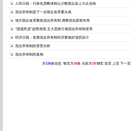
人民日报：行政化垄断体制让少数国企染上大企业病
混合所有制是下一步国企改革重头戏
地方国企改革聚焦混合所有制 调整优化国资布局
“国退民进”趋势渐现 五大思路引领混合所有制变革
经济日报：发展混合所有制经济要做好顶层设计
混合所有制的背景分析
混合所有制的真相
共
526
条信息 每页为
30
条 当前为
18
/
18
页
首页
上页
下一页